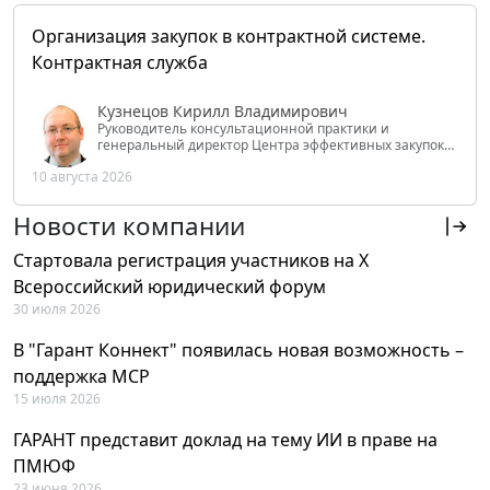
Организация закупок в контрактной системе.
Контрактная служба
Кузнецов Кирилл Владимирович
Руководитель консультационной практики и
генеральный директор Центра эффективных закупок
Tendery.ru, ведущий эксперт РАНХиГС при Президенте
10 августа 2026
РФ
Новости компании
Стартовала регистрация участников на X
Всероссийский юридический форум
30 июля 2026
В "Гарант Коннект" появилась новая возможность –
поддержка MCP
15 июля 2026
ГАРАНТ представит доклад на тему ИИ в праве на
ПМЮФ
23 июня 2026