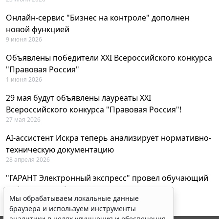
Онлайн-сервис "Бизнес на контроле" дополнен
новой функцией
9 июня 2026
Объявлены победители XXI Всероссийского конкурса
"Правовая Россия"
1 июня 2026
29 мая будут объявлены лауреаты XXI
Всероссийского конкурса "Правовая Россия"!
27 мая 2026
AI-ассистент Искра теперь анализирует нормативно-
техническую документацию
28 апреля 2026
"ГАРАНТ Электронный экспресс" провел обучающий
вебинар по работе с AI-ассистентом Искра
Мы обрабатываем локальные данные
23 апреля 2026
браузера и используем инструменты
аналитики в целях улучшения и обеспечения