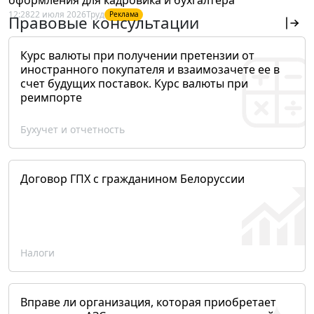
12:28
22 июля 2026
Труд
Реклама
Правовые консультации
Курс валюты при получении претензии от
иностранного покупателя и взаимозачете ее в
счет будущих поставок. Курс валюты при
реимпорте
Бухучет и отчетность
Договор ГПХ с гражданином Белоруссии
Налоги
Вправе ли организация, которая приобретает