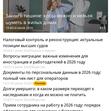
Закон о тишине: когда можно и нельзя
шуметь в жилых домах
19:40
24 июля 2026
ЖКХ
Налоговый контроль и реконструкция: актуальные
позиции высших судов
19:06
21 июля 2026
Налоги и бухучет
Вопросы миграции: важные изменения для
иностранцев и работодателей в 2026 году
19:05
15 июля 2026
Общество
Документы по персональным данным в 2026 году:
полный чек-лист для операторов
15:21
30 июля 2026
IT
Реклама
Долги умершего: в каком размере переходят к
наследникам и когда их можно не платить
19:43
17 июля 2026
Общество
Прием сотрудника на работу в 2026 году: порядок
оформления для кадровика и бухгалтера