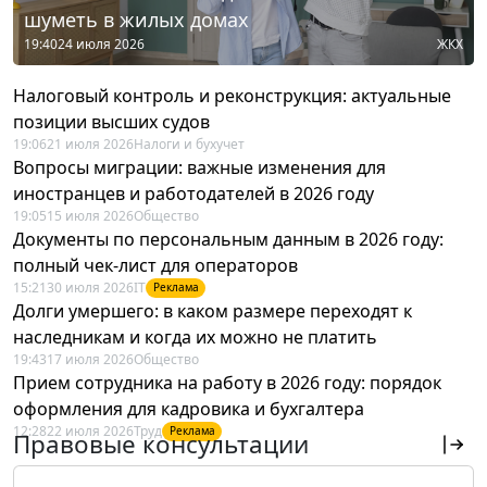
шуметь в жилых домах
19:40
24 июля 2026
ЖКХ
Налоговый контроль и реконструкция: актуальные
позиции высших судов
19:06
21 июля 2026
Налоги и бухучет
Вопросы миграции: важные изменения для
иностранцев и работодателей в 2026 году
19:05
15 июля 2026
Общество
Документы по персональным данным в 2026 году:
полный чек-лист для операторов
15:21
30 июля 2026
IT
Реклама
Долги умершего: в каком размере переходят к
наследникам и когда их можно не платить
19:43
17 июля 2026
Общество
Прием сотрудника на работу в 2026 году: порядок
оформления для кадровика и бухгалтера
12:28
22 июля 2026
Труд
Реклама
Правовые консультации