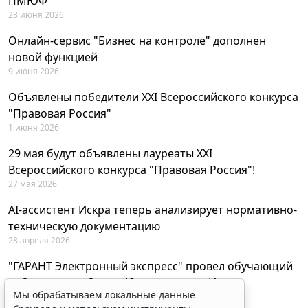
ПМЮФ
23 июня 2026
Онлайн-сервис "Бизнес на контроле" дополнен
новой функцией
9 июня 2026
Объявлены победители XXI Всероссийского конкурса
"Правовая Россия"
1 июня 2026
29 мая будут объявлены лауреаты XXI
Всероссийского конкурса "Правовая Россия"!
27 мая 2026
AI-ассистент Искра теперь анализирует нормативно-
техническую документацию
28 апреля 2026
"ГАРАНТ Электронный экспресс" провел обучающий
вебинар по работе с AI-ассистентом Искра
Мы обрабатываем локальные данные
23 апреля 2026