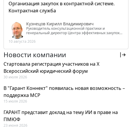
Организация закупок в контрактной системе.
Контрактная служба
Кузнецов Кирилл Владимирович
Руководитель консультационной практики и
генеральный директор Центра эффективных закупок
Tendery.ru, ведущий эксперт РАНХиГС при Президенте
10 августа 2026
РФ
Новости компании
Стартовала регистрация участников на X
Всероссийский юридический форум
30 июля 2026
В "Гарант Коннект" появилась новая возможность –
поддержка MCP
15 июля 2026
ГАРАНТ представит доклад на тему ИИ в праве на
ПМЮФ
23 июня 2026