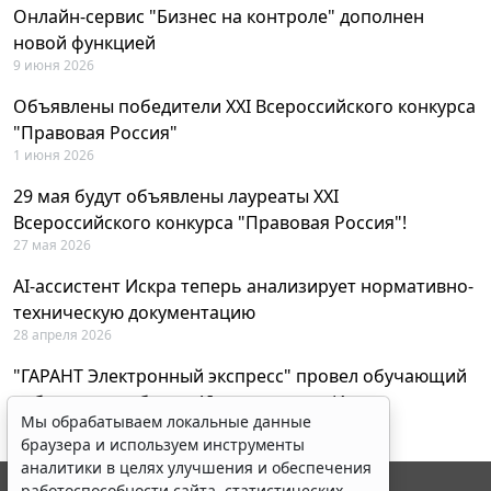
Онлайн-сервис "Бизнес на контроле" дополнен
новой функцией
9 июня 2026
Объявлены победители XXI Всероссийского конкурса
"Правовая Россия"
1 июня 2026
29 мая будут объявлены лауреаты XXI
Всероссийского конкурса "Правовая Россия"!
27 мая 2026
AI-ассистент Искра теперь анализирует нормативно-
техническую документацию
28 апреля 2026
"ГАРАНТ Электронный экспресс" провел обучающий
вебинар по работе с AI-ассистентом Искра
Мы обрабатываем локальные данные
23 апреля 2026
браузера и используем инструменты
аналитики в целях улучшения и обеспечения
работоспособности сайта, статистических