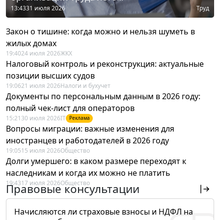
13:43
31 июля 2026
Труд
Закон о тишине: когда можно и нельзя шуметь в
жилых домах
19:40
24 июля 2026
ЖКХ
Налоговый контроль и реконструкция: актуальные
позиции высших судов
19:06
21 июля 2026
Налоги и бухучет
Документы по персональным данным в 2026 году:
полный чек-лист для операторов
15:21
30 июля 2026
IT
Реклама
Вопросы миграции: важные изменения для
иностранцев и работодателей в 2026 году
19:05
15 июля 2026
Общество
Долги умершего: в каком размере переходят к
наследникам и когда их можно не платить
19:43
17 июля 2026
Общество
Правовые консультации
Начисляются ли страховые взносы и НДФЛ на