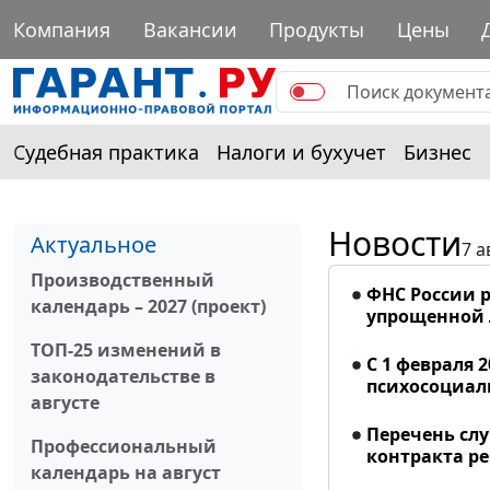
Компания
Вакансии
Продукты
Цены
Судебная практика
Налоги и бухучет
Бизнес
Новости
Актуальное
7 а
Производственный
ФНС России р
календарь – 2027 (проект)
упрощенной
ТОП-25 изменений в
С 1 февраля 
законодательстве в
психосоциал
августе
Перечень сл
Профессиональный
контракта р
календарь на август