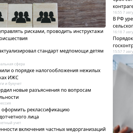
контраг
16:55 7 авг
В РФ ур
сельско
 управлять рисками, проводить инструктажи
16:18 7 авг
роисшествия
Порядок
госконт
актуализировал стандарт медпомощи детям
15:57 7 авг
альная сфера
или о порядке налогообложения нежилых
тках ИЖС
ги и бухучет
ердил новые разъяснения по вопросам
ельности
фессия
м оформить реклассификацию
дотчетного лица
етный учет
нности включения частных медорганизаций