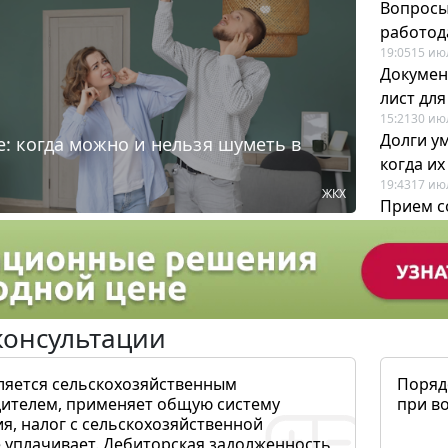
Вопросы
работода
19:05
15 ию
Докумен
лист дл
15:21
30 ию
Долги у
: когда можно и нельзя шуметь в
когда и
19:43
17 ию
ЖКХ
Прием с
для кадр
12:28
22 ию
консультации
ляется сельскохозяйственным
Поряд
ителем, применяет общую систему
при в
я, налог с сельскохозяйственной
 уплачивает. Дебиторская задолженность