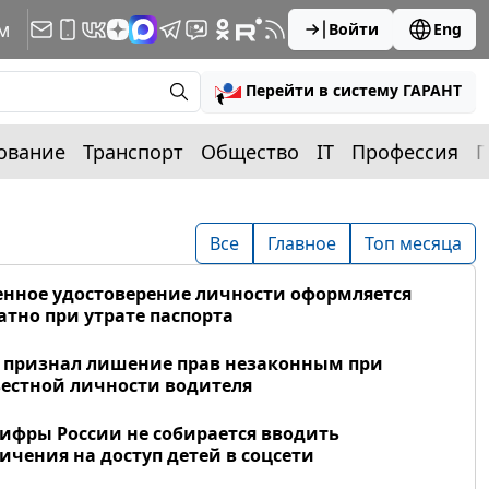
м
Войти
Eng
Перейти в систему ГАРАНТ
ование
Транспорт
Общество
IT
Профессия
П
Все
Главное
Топ месяца
нное удостоверение личности оформляется
атно при утрате паспорта
 признал лишение прав незаконным при
естной личности водителя
фры России не собирается вводить
ичения на доступ детей в соцсети