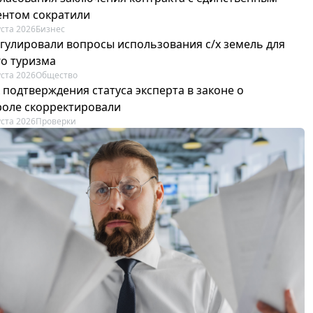
ентом сократили
уста 2026
Бизнес
егулировали вопросы использования с/х земель для
го туризма
уста 2026
Общество
 подтверждения статуса эксперта в законе о
роле скорректировали
уста 2026
Проверки