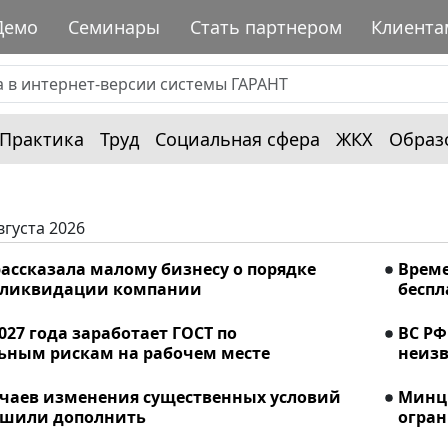
Демо
Семинары
Стать партнером
Клиента
Практика
Труд
Социальная сфера
ЖКХ
Образ
вгуста 2026
ассказала малому бизнесу о порядке
Време
 ликвидации компании
беспл
2027 года заработает ГОСТ по
ВС РФ
ьным рискам на рабочем месте
неизв
учаев изменения существенных условий
Минци
ешили дополнить
огран