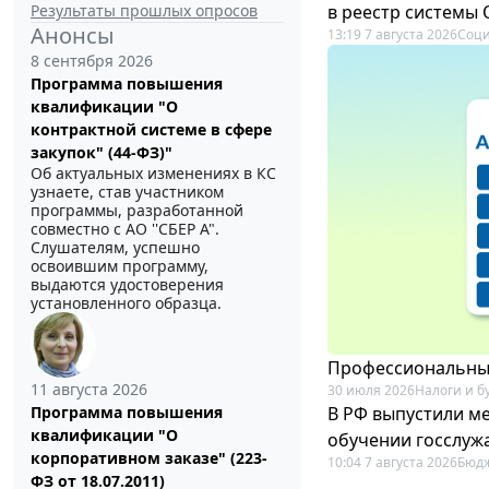
Результаты прошлых опросов
в реестр системы
Анонсы
13:19 7 августа 2026
Соци
8 сентября 2026
Программа повышения
квалификации "О
контрактной системе в сфере
закупок" (44-ФЗ)"
Об актуальных изменениях в КС
узнаете, став участником
программы, разработанной
совместно с АО ''СБЕР А".
Слушателям, успешно
освоившим программу,
выдаются удостоверения
установленного образца.
Профессиональный
11 августа 2026
30 июля 2026
Налоги и б
В РФ выпустили ме
Программа повышения
квалификации "О
обучении госслуж
корпоративном заказе" (223-
10:04 7 августа 2026
Бюдж
ФЗ от 18.07.2011)