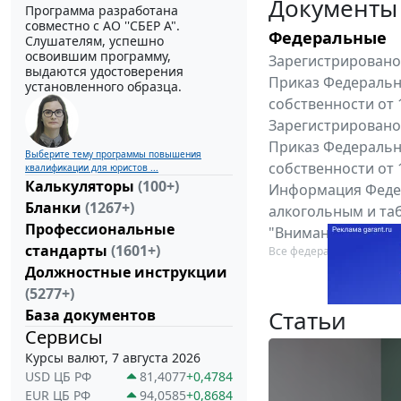
Документы
Программа разработана
совместно с АО ''СБЕР А".
Федеральные
Слушателям, успешно
освоившим программу,
Зарегистрировано 
выдаются удостоверения
Приказ Федеральн
установленного образца.
собственности от 
Зарегистрировано 
Приказ Федеральн
Выберите тему программы повышения
собственности от 
квалификации для юристов ...
Калькуляторы
(100+)
Информация Федер
Бланки
(1267+)
алкогольным и таб
Профессиональные
"Вниманию произв
стандарты
(1601+)
Все федеральные докум
Должностные инструкции
(5277+)
Статьи
База документов
Сервисы
Курсы валют, 7 августа 2026
USD ЦБ РФ
81,4077
+0,4784
EUR ЦБ РФ
94,0585
+0,8684