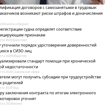
лификация договоров с самозанятыми в трудовые:
 заказчиков возникают риски штрафов и доначисления
026
Налоги и бухучет
регистрации судна определят соответствие
фицирующим признакам
уста 2026
Транспорт
Ф уточнили порядок удостоверения доверенностей
ихся в СИЗО лиц
уста 2026
Общество
туализировали стандарт помощи при хронической
ой недостаточности
уста 2026
Социальная сфера
атели могут получить субсидии при трудоустройстве
х родителей
уста 2026
Труд
ру заключения контракта по итогам электронного
 котировок уточнят
уста 2026
Бизнес