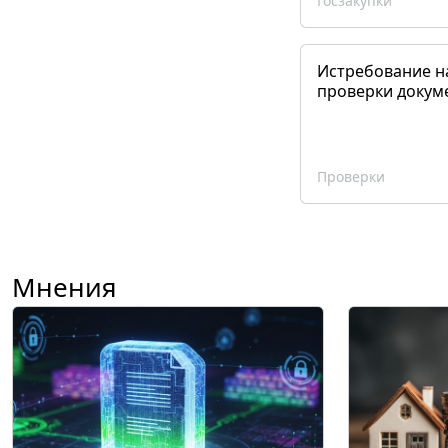
Госзакупки
Истребование н
проверки докум
Проверки
Мнения