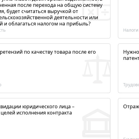
ченная после перехода на общую систему
, будет считаться выручкой от
сельскохозяйственной деятельности или
й и облагаться налогом на прибыль?
сть
Налоги
етензий по качеству товара после его
Нужно
патен
о
Трудов
квидации юридического лица –
Отраж
 целей исполнения контракта