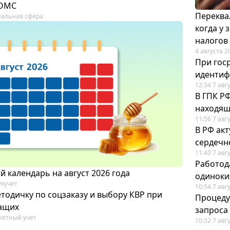
 ОМС
Переква
альная сфера
когда у
налогов
4 августа 2
При гос
иденти
12:34 7 авг
В ГПК Р
находящ
11:56 7 авг
В РФ ак
сердечн
11:40 7 авг
Работод
 календарь на август 2026 года
одиноки
ухучет
10:54 7 авг
тодичку по соцзаказу и выбору КВР при
Процеду
ащих
запроса
етный учет
10:32 7 авг