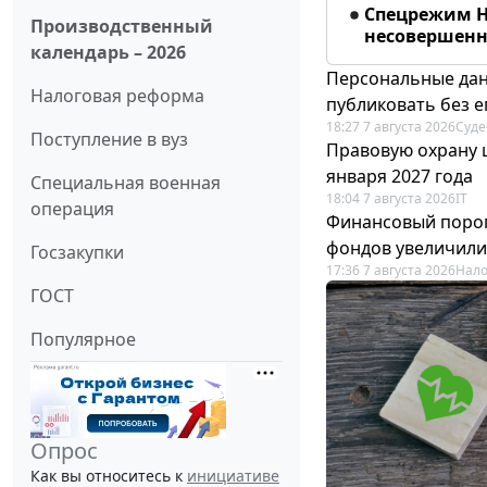
Спецрежим Н
Производственный
несовершенно
календарь – 2026
Персональные дан
Налоговая реформа
публиковать без е
18:27 7 августа 2026
Суде
Поступление в вуз
Правовую охрану 
января 2027 года
Специальная военная
18:04 7 августа 2026
IT
операция
Финансовый порог
фондов увеличили
Госзакупки
17:36 7 августа 2026
Нало
ГОСТ
Популярное
Опрос
Как вы относитесь к
инициативе