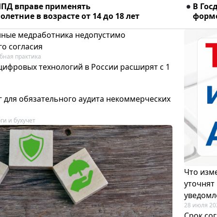
ПД вправе применять
В Гос
летние в возрасте от 14 до 18 лет
форме
ные медработника недопустимо
го согласия
бная практика
цифровых технологий в России расширят с 1
 для обязательного аудита некоммерческих
ги и бухучет
Что изме
уточнят
уведомл
28 июля 20
Срок со