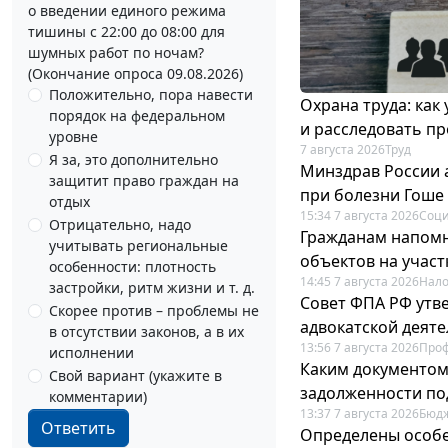
о введении единого режима
тишины с 22:00 до 08:00 для
шумных работ по ночам?
(Окончание опроса 09.08.2026)
Положительно, пора навести
Охрана труда: как
порядок на федеральном
и расследовать п
уровне
7 августа 2026
Труд
Я за, это дополнительно
Минздрав России 
защитит право граждан на
при болезни Гоше
отдых
15:34 7 августа 2026
Соци
Отрицательно, надо
Гражданам напомн
учитывать региональные
объектов на учас
особенности: плотность
14:45 7 августа 2026
Нало
застройки, ритм жизни и т. д.
Совет ФПА РФ утв
Скорее против – проблемы не
адвокатской деят
в отсутствии законов, а в их
13:56 7 августа 2026
Про
исполнении
Каким документо
Свой вариант (укажите в
задолженности по
комментарии)
13:37 7 августа 2026
Бюдж
Ответить
Определены особе