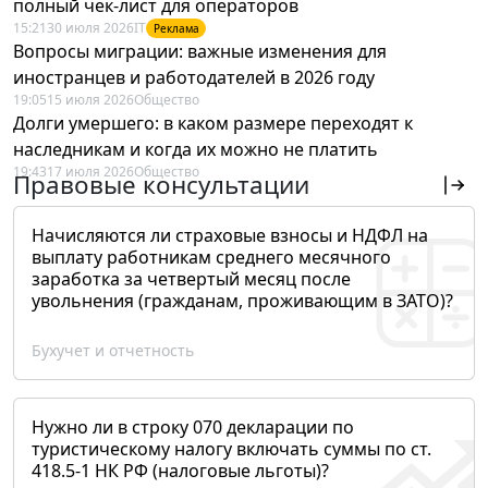
полный чек-лист для операторов
15:21
30 июля 2026
IT
Реклама
Вопросы миграции: важные изменения для
иностранцев и работодателей в 2026 году
19:05
15 июля 2026
Общество
Долги умершего: в каком размере переходят к
наследникам и когда их можно не платить
19:43
17 июля 2026
Общество
Правовые консультации
Начисляются ли страховые взносы и НДФЛ на
выплату работникам среднего месячного
заработка за четвертый месяц после
увольнения (гражданам, проживающим в ЗАТО)?
Бухучет и отчетность
Нужно ли в строку 070 декларации по
туристическому налогу включать суммы по ст.
418.5-1 НК РФ (налоговые льготы)?