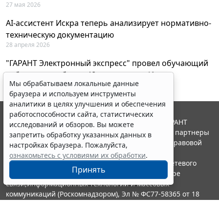
27 мая 2026
AI-ассистент Искра теперь анализирует нормативно-
техническую документацию
28 апреля 2026
"ГАРАНТ Электронный экспресс" провел обучающий
вебинар по работе с AI-ассистентом Искра
Мы обрабатываем локальные данные
23 апреля 2026
браузера и используем инструменты
аналитики в целях улучшения и обеспечения
работоспособности сайта, статистических
© ООО "НПП "ГАРАНТ-СЕРВИС", 2026. Система ГАРАНТ
исследований и обзоров. Вы можете
выпускается с 1990 года. Компания "Гарант" и ее партнеры
запретить обработку указанных данных в
являются участниками Российской ассоциации правовой
настройках браузера. Пожалуйста,
информации ГАРАНТ.
ознакомьтесь с условиями их обработки
.
Портал ГАРАНТ.РУ зарегистрирован в качестве сетевого
Принять
издания Федеральной службой по надзору в сфере
связи,информационных технологий и массовых
коммуникаций (Роскомнадзором), Эл № ФС77-58365 от 18
июня 2014 года.