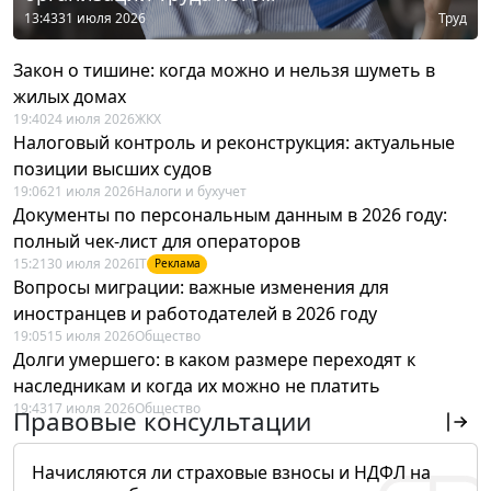
13:43
31 июля 2026
Труд
Закон о тишине: когда можно и нельзя шуметь в
жилых домах
19:40
24 июля 2026
ЖКХ
Налоговый контроль и реконструкция: актуальные
позиции высших судов
19:06
21 июля 2026
Налоги и бухучет
Документы по персональным данным в 2026 году:
полный чек-лист для операторов
15:21
30 июля 2026
IT
Реклама
Вопросы миграции: важные изменения для
иностранцев и работодателей в 2026 году
19:05
15 июля 2026
Общество
Долги умершего: в каком размере переходят к
наследникам и когда их можно не платить
19:43
17 июля 2026
Общество
Правовые консультации
Начисляются ли страховые взносы и НДФЛ на