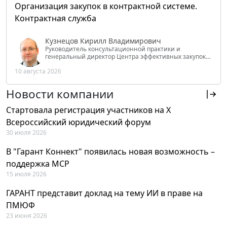
Организация закупок в контрактной системе.
Контрактная служба
Кузнецов Кирилл Владимирович
Руководитель консультационной практики и
генеральный директор Центра эффективных закупок
Tendery.ru, ведущий эксперт РАНХиГС при Президенте
10 августа 2026
РФ
Новости компании
Стартовала регистрация участников на X
Всероссийский юридический форум
30 июля 2026
В "Гарант Коннект" появилась новая возможность –
поддержка MCP
15 июля 2026
ГАРАНТ представит доклад на тему ИИ в праве на
ПМЮФ
23 июня 2026