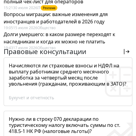
полный чек-лист для операторов
15:21
30 июля 2026
IT
Реклама
Вопросы миграции: важные изменения для
иностранцев и работодателей в 2026 году
19:05
15 июля 2026
Общество
Долги умершего: в каком размере переходят к
наследникам и когда их можно не платить
19:43
17 июля 2026
Общество
Правовые консультации
Начисляются ли страховые взносы и НДФЛ на
выплату работникам среднего месячного
заработка за четвертый месяц после
увольнения (гражданам, проживающим в ЗАТО)?
Бухучет и отчетность
Нужно ли в строку 070 декларации по
туристическому налогу включать суммы по ст.
418.5-1 НК РФ (налоговые льготы)?