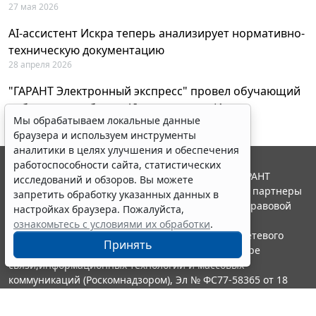
27 мая 2026
AI-ассистент Искра теперь анализирует нормативно-
техническую документацию
28 апреля 2026
"ГАРАНТ Электронный экспресс" провел обучающий
вебинар по работе с AI-ассистентом Искра
Мы обрабатываем локальные данные
23 апреля 2026
браузера и используем инструменты
аналитики в целях улучшения и обеспечения
работоспособности сайта, статистических
© ООО "НПП "ГАРАНТ-СЕРВИС", 2026. Система ГАРАНТ
исследований и обзоров. Вы можете
выпускается с 1990 года. Компания "Гарант" и ее партнеры
запретить обработку указанных данных в
являются участниками Российской ассоциации правовой
настройках браузера. Пожалуйста,
информации ГАРАНТ.
ознакомьтесь с условиями их обработки
.
Портал ГАРАНТ.РУ зарегистрирован в качестве сетевого
Принять
издания Федеральной службой по надзору в сфере
связи,информационных технологий и массовых
коммуникаций (Роскомнадзором), Эл № ФС77-58365 от 18
июня 2014 года.