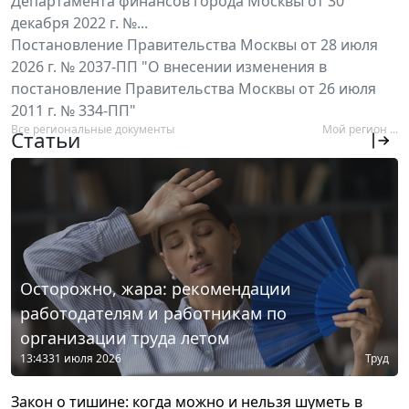
Департамента финансов города Москвы от 30
декабря 2022 г. №...
Постановление Правительства Москвы от 28 июля
2026 г. № 2037-ПП "О внесении изменения в
постановление Правительства Москвы от 26 июля
2011 г. № 334-ПП"
Все региональные документы
Мой регион ...
Статьи
Осторожно, жара: рекомендации
работодателям и работникам по
организации труда летом
13:43
31 июля 2026
Труд
Закон о тишине: когда можно и нельзя шуметь в