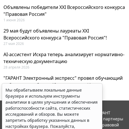
Объявлены победители XXI Всероссийского конкурса
"Правовая Россия"
1 июня 2026
29 мая будут объявлены лауреаты XXI
Всероссийского конкурса "Правовая Россия"!
27 мая 2026
AI-ассистент Искра теперь анализирует нормативно-
техническую документацию
28 апреля 2026
"ГАРАНТ Электронный экспресс" провел обучающий
вебинар по работе с AI-ассистентом Искра
Мы обрабатываем локальные данные
23 апреля 2026
браузера и используем инструменты
аналитики в целях улучшения и обеспечения
работоспособности сайта, статистических
© ООО "НПП "ГАРАНТ-СЕРВИС", 2026. Система ГАРАНТ
исследований и обзоров. Вы можете
выпускается с 1990 года. Компания "Гарант" и ее партнеры
запретить обработку указанных данных в
являются участниками Российской ассоциации правовой
настройках браузера. Пожалуйста,