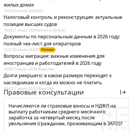
жилых домах
19:40
24 июля 2026
ЖКХ
Налоговый контроль и реконструкция: актуальные
позиции высших судов
19:06
21 июля 2026
Налоги и бухучет
Документы по персональным данным в 2026 году:
полный чек-лист для операторов
15:21
30 июля 2026
IT
Реклама
Вопросы миграции: важные изменения для
иностранцев и работодателей в 2026 году
19:05
15 июля 2026
Общество
Долги умершего: в каком размере переходят к
наследникам и когда их можно не платить
19:43
17 июля 2026
Общество
Правовые консультации
Начисляются ли страховые взносы и НДФЛ на
выплату работникам среднего месячного
заработка за четвертый месяц после
увольнения (гражданам, проживающим в ЗАТО)?