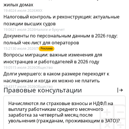
жилых домах
19:40
24 июля 2026
ЖКХ
Налоговый контроль и реконструкция: актуальные
позиции высших судов
19:06
21 июля 2026
Налоги и бухучет
Документы по персональным данным в 2026 году:
полный чек-лист для операторов
15:21
30 июля 2026
IT
Реклама
Вопросы миграции: важные изменения для
иностранцев и работодателей в 2026 году
19:05
15 июля 2026
Общество
Долги умершего: в каком размере переходят к
наследникам и когда их можно не платить
19:43
17 июля 2026
Общество
Правовые консультации
Начисляются ли страховые взносы и НДФЛ на
выплату работникам среднего месячного
заработка за четвертый месяц после
увольнения (гражданам, проживающим в ЗАТО)?