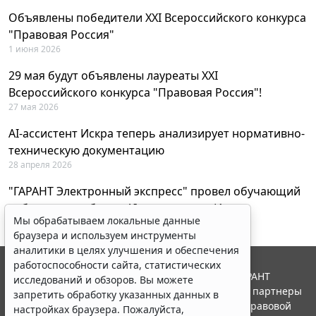
Объявлены победители XXI Всероссийского конкурса
"Правовая Россия"
1 июня 2026
29 мая будут объявлены лауреаты XXI
Всероссийского конкурса "Правовая Россия"!
27 мая 2026
AI-ассистент Искра теперь анализирует нормативно-
техническую документацию
28 апреля 2026
"ГАРАНТ Электронный экспресс" провел обучающий
вебинар по работе с AI-ассистентом Искра
Мы обрабатываем локальные данные
23 апреля 2026
браузера и используем инструменты
аналитики в целях улучшения и обеспечения
работоспособности сайта, статистических
© ООО "НПП "ГАРАНТ-СЕРВИС", 2026. Система ГАРАНТ
исследований и обзоров. Вы можете
выпускается с 1990 года. Компания "Гарант" и ее партнеры
запретить обработку указанных данных в
являются участниками Российской ассоциации правовой
настройках браузера. Пожалуйста,