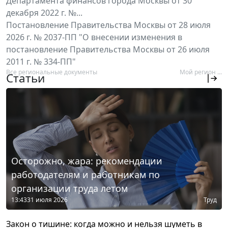
Департамента финансов города Москвы от 30
декабря 2022 г. №...
Постановление Правительства Москвы от 28 июля
2026 г. № 2037-ПП "О внесении изменения в
постановление Правительства Москвы от 26 июля
2011 г. № 334-ПП"
Все региональные документы
Мой регион ...
Статьи
Осторожно, жара: рекомендации
работодателям и работникам по
организации труда летом
13:43
31 июля 2026
Труд
Закон о тишине: когда можно и нельзя шуметь в