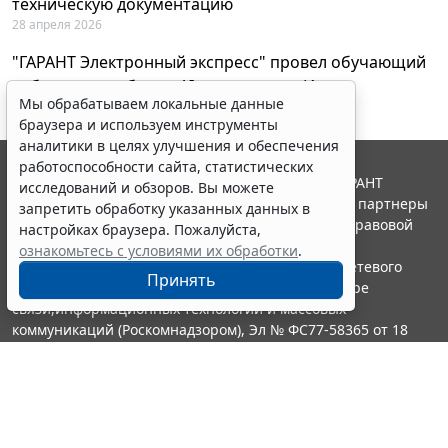
техническую документацию
28 апреля 2026
"ГАРАНТ Электронный экспресс" провел обучающий
вебинар по работе с AI-ассистентом Искра
Мы обрабатываем локальные данные
23 апреля 2026
браузера и используем инструменты
аналитики в целях улучшения и обеспечения
работоспособности сайта, статистических
© ООО "НПП "ГАРАНТ-СЕРВИС", 2026. Система ГАРАНТ
исследований и обзоров. Вы можете
выпускается с 1990 года. Компания "Гарант" и ее партнеры
запретить обработку указанных данных в
являются участниками Российской ассоциации правовой
настройках браузера. Пожалуйста,
информации ГАРАНТ.
ознакомьтесь с условиями их обработки
.
Портал ГАРАНТ.РУ зарегистрирован в качестве сетевого
Принять
издания Федеральной службой по надзору в сфере
связи,информационных технологий и массовых
коммуникаций (Роскомнадзором), Эл № ФС77-58365 от 18
июня 2014 года.
16+
Контакты
8-800-200-88-88