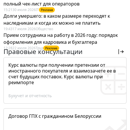
полный чек-лист для операторов
15:21
30 июля 2026
IT
Реклама
Долги умершего: в каком размере переходят к
наследникам и когда их можно не платить
19:43
17 июля 2026
Общество
Прием сотрудника на работу в 2026 году: порядок
оформления для кадровика и бухгалтера
12:28
22 июля 2026
Труд
Реклама
Правовые консультации
Курс валюты при получении претензии от
иностранного покупателя и взаимозачете ее в
счет будущих поставок. Курс валюты при
реимпорте
Бухучет и отчетность
Договор ГПХ с гражданином Белоруссии