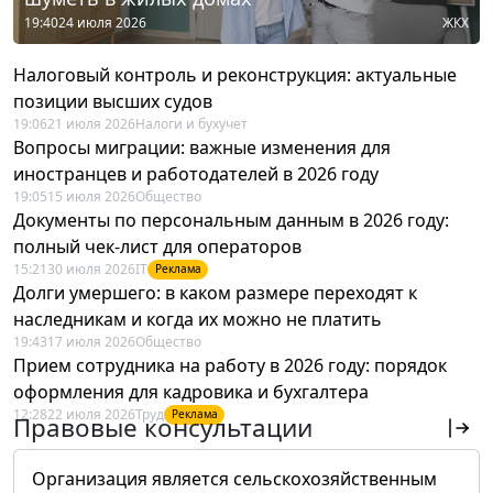
19:40
24 июля 2026
ЖКХ
Налоговый контроль и реконструкция: актуальные
позиции высших судов
19:06
21 июля 2026
Налоги и бухучет
Вопросы миграции: важные изменения для
иностранцев и работодателей в 2026 году
19:05
15 июля 2026
Общество
Документы по персональным данным в 2026 году:
полный чек-лист для операторов
15:21
30 июля 2026
IT
Реклама
Долги умершего: в каком размере переходят к
наследникам и когда их можно не платить
19:43
17 июля 2026
Общество
Прием сотрудника на работу в 2026 году: порядок
оформления для кадровика и бухгалтера
12:28
22 июля 2026
Труд
Реклама
Правовые консультации
Организация является сельскохозяйственным