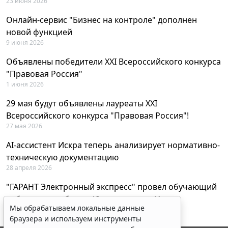
23 июня 2026
Онлайн-сервис "Бизнес на контроле" дополнен
новой функцией
9 июня 2026
Объявлены победители XXI Всероссийского конкурса
"Правовая Россия"
1 июня 2026
29 мая будут объявлены лауреаты XXI
Всероссийского конкурса "Правовая Россия"!
27 мая 2026
AI-ассистент Искра теперь анализирует нормативно-
техническую документацию
28 апреля 2026
"ГАРАНТ Электронный экспресс" провел обучающий
вебинар по работе с AI-ассистентом Искра
Мы обрабатываем локальные данные
23 апреля 2026
браузера и используем инструменты