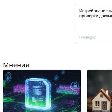
Истребование н
проверки докум
Проверки
Мнения