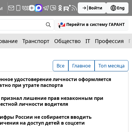
м
Войти
Eng
Перейти в систему ГАРАНТ
ование
Транспорт
Общество
IT
Профессия
П
Все
Главное
Топ месяца
нное удостоверение личности оформляется
атно при утрате паспорта
 признал лишение прав незаконным при
естной личности водителя
фры России не собирается вводить
ичения на доступ детей в соцсети