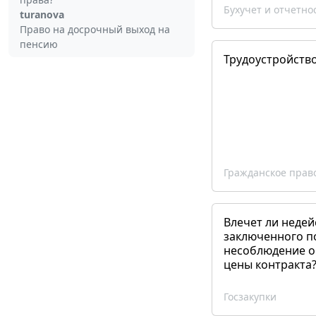
Бухучет и отчетно
turanova
Право на досрочный выход на
пенсию
Трудоустройств
Гражданское прав
Влечет ли недей
заключенного п
несоблюдение о
цены контракта
Госзакупки