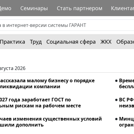
Демо
Семинары
Стать партнером
Клиента
Практика
Труд
Социальная сфера
ЖКХ
Образ
вгуста 2026
ассказала малому бизнесу о порядке
Време
 ликвидации компании
беспл
2027 года заработает ГОСТ по
ВС РФ
ьным рискам на рабочем месте
неизв
учаев изменения существенных условий
Минци
ешили дополнить
огран