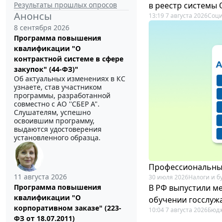
Результаты прошлых опросов
в реестр системы
Анонсы
13:19 7 августа 2026
Соци
8 сентября 2026
Программа повышения
квалификации "О
контрактной системе в сфере
закупок" (44-ФЗ)"
Об актуальных изменениях в КС
узнаете, став участником
программы, разработанной
совместно с АО ''СБЕР А".
Слушателям, успешно
освоившим программу,
выдаются удостоверения
установленного образца.
Профессиональный
11 августа 2026
30 июля 2026
Налоги и б
В РФ выпустили ме
Программа повышения
квалификации "О
обучении госслуж
корпоративном заказе" (223-
10:04 7 августа 2026
Бюдж
ФЗ от 18.07.2011)