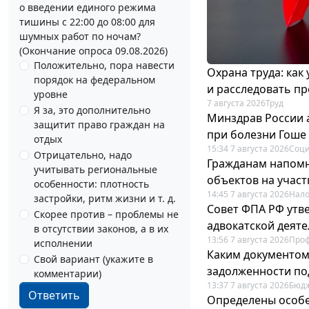
о введении единого режима
тишины с 22:00 до 08:00 для
шумных работ по ночам?
(Окончание опроса 09.08.2026)
Положительно, пора навести
Охрана труда: как
порядок на федеральном
и расследовать п
уровне
7 августа 2026
Труд
Я за, это дополнительно
Минздрав России 
защитит право граждан на
при болезни Гоше
отдых
15:34 7 августа 2026
Соци
Отрицательно, надо
Гражданам напомн
учитывать региональные
объектов на учас
особенности: плотность
14:45 7 августа 2026
Нало
застройки, ритм жизни и т. д.
Совет ФПА РФ утв
Скорее против – проблемы не
адвокатской деят
в отсутствии законов, а в их
13:56 7 августа 2026
Про
исполнении
Каким документо
Свой вариант (укажите в
задолженности по
комментарии)
13:37 7 августа 2026
Бюдж
Ответить
Определены особе