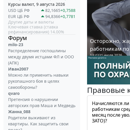
Курсы валют, 9 августа 2026
USD ЦБ РФ
82,1665
+0,7588
EUR ЦБ РФ
94,8366
+0,7781
Другие даты и валюты
Ключевая ставка (ставка
рефинансирования) 14.00%
Форум
Осторожно, жа
milo-23
работникам по
Распределение госпошлины
13:43
31 июля 2026
между двумя истцами ФЛ и ООО
(АПК)
Иван2007
Можно ли применить навыки
рукопашного боя в целях
самообороны?
Правовые 
qvaro
Претензия о нарушении
Начисляются ли
авторских прав Маша и Медведь
работникам сре
Жанна_088
месяц после ув
Родители выживают из
ЗАТО)?
квартиры. Как защитить свои
права?