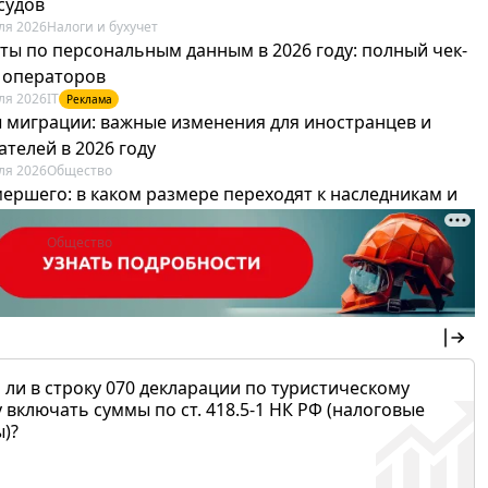
судов
ля 2026
Налоги и бухучет
ты по персональным данным в 2026 году: полный чек-
я операторов
ля 2026
IT
Реклама
 миграции: важные изменения для иностранцев и
телей в 2026 году
ля 2026
Общество
мершего: в каком размере переходят к наследникам и
х можно не платить
ля 2026
Общество
 ли в строку 070 декларации по туристическому
 включать суммы по ст. 418.5-1 НК РФ (налоговые
)?