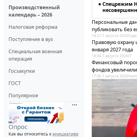
Спецрежим Н
Производственный
несовершенно
календарь – 2026
Персональные дан
Налоговая реформа
публиковать без е
18:27 7 августа 2026
Суде
Поступление в вуз
Правовую охрану 
января 2027 года
Специальная военная
18:04 7 августа 2026
IT
операция
Финансовый порог
фондов увеличили
Госзакупки
17:36 7 августа 2026
Нало
ГОСТ
Популярное
Опрос
Как вы относитесь к
инициативе