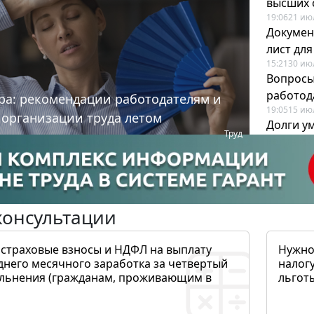
высших 
19:06
21 ию
Докумен
лист дл
15:21
30 ию
Вопросы
работода
ра: рекомендации работодателям и
19:05
15 ию
 организации труда летом
Долги у
Труд
когда и
19:43
17 ию
консультации
 страховые взносы и НДФЛ на выплату
Нужно
днего месячного заработка за четвертый
налогу
ольнения (гражданам, проживающим в
льготы