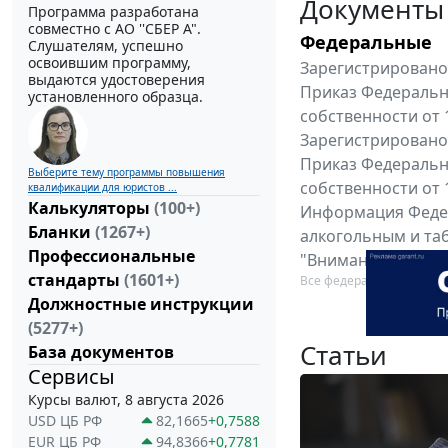
Документы
Программа разработана
совместно с АО ''СБЕР А".
Федеральные
Слушателям, успешно
освоившим программу,
Зарегистрировано 
выдаются удостоверения
Приказ Федеральн
установленного образца.
собственности от 
Зарегистрировано 
Приказ Федеральн
Выберите тему программы повышения
собственности от 
квалификации для юристов ...
Калькуляторы
(100+)
Информация Федер
Бланки
(1267+)
алкогольным и таб
Профессиональные
"Вниманию произв
стандарты
(1601+)
Все федеральные докум
Должностные инструкции
(5277+)
Статьи
База документов
Сервисы
Курсы валют, 8 августа 2026
USD ЦБ РФ
82,1665
+0,7588
EUR ЦБ РФ
94,8366
+0,7781