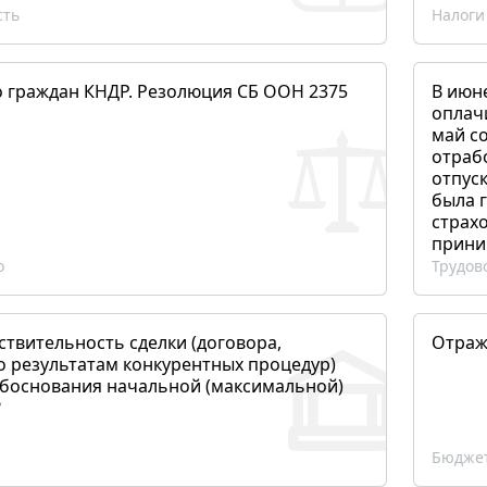
сть
Налоги
о граждан КНДР. Резолюция СБ ООН 2375
В июн
оплач
май со
отраб
отпуск
была 
страхо
прини
о
Трудов
ствительность сделки (договора,
Отраж
о результатам конкурентных процедур)
боснования начальной (максимальной)
?
Бюджет