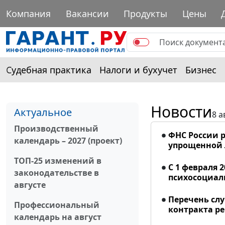
Компания
Вакансии
Продукты
Цены
Судебная практика
Налоги и бухучет
Бизнес
Новости
Актуальное
8 а
Производственный
ФНС России р
календарь – 2027 (проект)
упрощенной
ТОП-25 изменений в
С 1 февраля 
законодательстве в
психосоциал
августе
Перечень сл
Профессиональный
контракта р
календарь на август