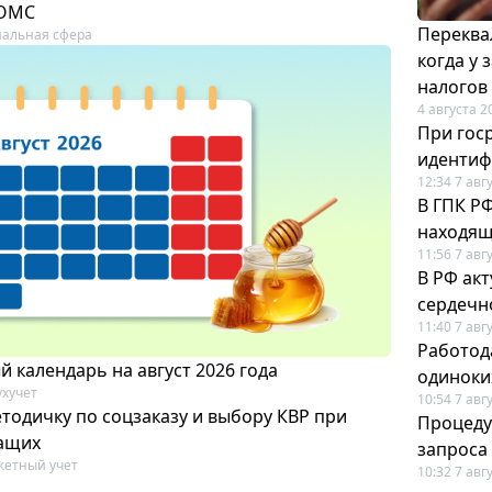
 ОМС
Переква
альная сфера
когда у
налогов
4 августа 2
При гос
иденти
12:34 7 авг
В ГПК Р
находящ
11:56 7 авг
В РФ ак
сердечн
11:40 7 авг
Работод
 календарь на август 2026 года
одиноки
ухучет
10:54 7 авг
тодичку по соцзаказу и выбору КВР при
Процеду
ащих
запроса
етный учет
10:32 7 авг