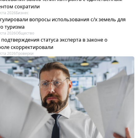
ентом сократили
уста 2026
Бизнес
егулировали вопросы использования с/х земель для
го туризма
уста 2026
Общество
 подтверждения статуса эксперта в законе о
роле скорректировали
уста 2026
Проверки