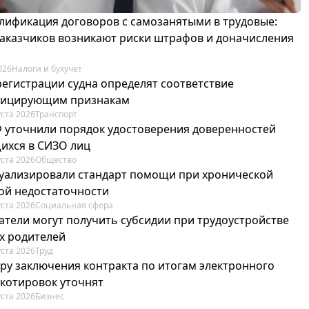
лификация договоров с самозанятыми в трудовые:
 заказчиков возникают риски штрафов и доначисления
026
Налоги и бухучет
регистрации судна определят соответствие
фицирующим признакам
уста 2026
Транспорт
Ф уточнили порядок удостоверения доверенностей
ихся в СИЗО лиц
уста 2026
Общество
туализировали стандарт помощи при хронической
ой недостаточности
уста 2026
Социальная сфера
атели могут получить субсидии при трудоустройстве
х родителей
уста 2026
Труд
ру заключения контракта по итогам электронного
 котировок уточнят
уста 2026
Бизнес