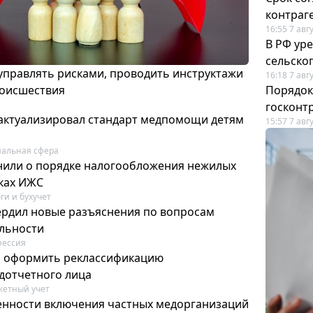
контраг
16:55 7 авг
В РФ ур
сельско
 управлять рисками, проводить инструктажи
16:18 7 авг
роисшествия
Порядок
госконт
актуализировал стандарт медпомощи детям
15:57 7 авг
альная сфера
или о порядке налогообложения нежилых
тках ИЖС
ги и бухучет
ердил новые разъяснения по вопросам
ельности
фессия
м оформить реклассификацию
дотчетного лица
етный учет
нности включения частных медорганизаций