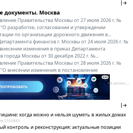
е документы. Москва
вление Правительства Москвы от 27 июля 2026 г. №
 "О разработке, согласовании и утверждении
тации по организации дорожного движения в...
епартамента финансов г. Москвы от 24 июля 2026 г. №
 внесении изменения в приказ Департамента
 города Москвы от 30 декабря 2022 г. №...
вление Правительства Москвы от 28 июля 2026 г. №
 "О внесении изменения в постановление
ьства Москвы от 26 июля 2011 г. № 334-ПП"
нальные документы
Мой регион ...
 тишине: когда можно и нельзя шуметь в жилых домах
ля 2026
ЖКХ
ый контроль и реконструкция: актуальные позиции