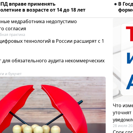
ПД вправе применять
В Гос
летние в возрасте от 14 до 18 лет
форме
ные медработника недопустимо
го согласия
бная практика
цифровых технологий в России расширят с 1
 для обязательного аудита некоммерческих
ги и бухучет
Что изме
уточнят
уведомл
28 июля 20
Срок со