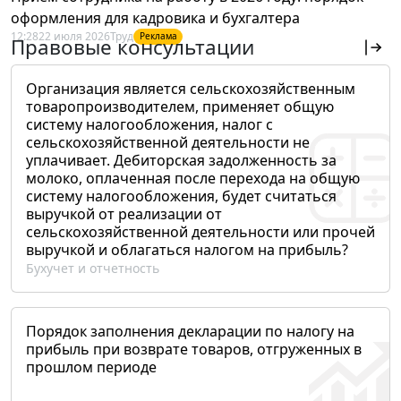
оформления для кадровика и бухгалтера
12:28
22 июля 2026
Труд
Реклама
Правовые консультации
Организация является сельскохозяйственным
товаропроизводителем, применяет общую
систему налогообложения, налог с
сельскохозяйственной деятельности не
уплачивает. Дебиторская задолженность за
молоко, оплаченная после перехода на общую
систему налогообложения, будет считаться
выручкой от реализации от
сельскохозяйственной деятельности или прочей
выручкой и облагаться налогом на прибыль?
Бухучет и отчетность
Порядок заполнения декларации по налогу на
прибыль при возврате товаров, отгруженных в
прошлом периоде