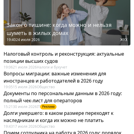
Закон о тишине: когда можно и нельзя
шуметь в жилых домах
19:40
24 июля 2026
ЖКХ
Налоговый контроль и реконструкция: актуальные
позиции высших судов
19:06
21 июля 2026
Налоги и бухучет
Вопросы миграции: важные изменения для
иностранцев и работодателей в 2026 году
19:05
15 июля 2026
Общество
Документы по персональным данным в 2026 году:
полный чек-лист для операторов
15:21
30 июля 2026
IT
Реклама
Долги умершего: в каком размере переходят к
наследникам и когда их можно не платить
19:43
17 июля 2026
Общество
Прием сотрудника на работу в 2026 году: порядок