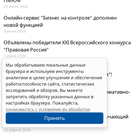
ПМЮФ
23 июня 2026
Онлайн-сервис "Бизнес на контроле" дополнен
новой функцией
9 июня 2026
Объявлены победители XXI Всероссийского конкурса
"Правовая Россия"
1 июня 2026
Мы обрабатываем локальные данные
29 мая будут объявлены лауреаты XXI
браузера и используем инструменты
Всероссийского конкурса "Правовая Россия"!
аналитики в целях улучшения и обеспечения
27 мая 2026
работоспособности сайта, статистических
исследований и обзоров. Вы можете
AI-ассистент Искра теперь анализирует нормативно-
запретить обработку указанных данных в
техническую документацию
настройках браузера. Пожалуйста,
28 апреля 2026
ознакомьтесь с условиями их обработки
.
"ГАРАНТ Электронный экспресс" провел обучающий
Принять
вебинар по работе с AI-ассистентом Искра
23 апреля 2026