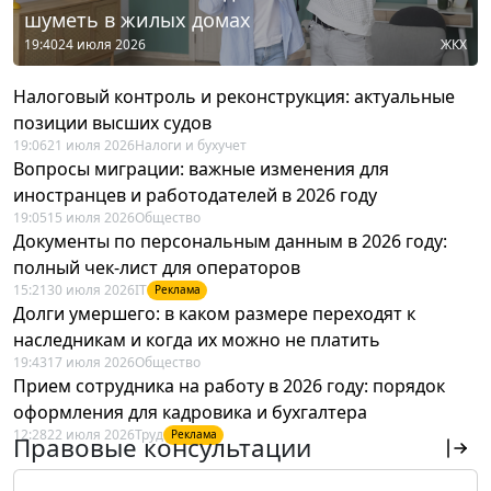
шуметь в жилых домах
19:40
24 июля 2026
ЖКХ
Налоговый контроль и реконструкция: актуальные
позиции высших судов
19:06
21 июля 2026
Налоги и бухучет
Вопросы миграции: важные изменения для
иностранцев и работодателей в 2026 году
19:05
15 июля 2026
Общество
Документы по персональным данным в 2026 году:
полный чек-лист для операторов
15:21
30 июля 2026
IT
Реклама
Долги умершего: в каком размере переходят к
наследникам и когда их можно не платить
19:43
17 июля 2026
Общество
Прием сотрудника на работу в 2026 году: порядок
оформления для кадровика и бухгалтера
12:28
22 июля 2026
Труд
Реклама
Правовые консультации