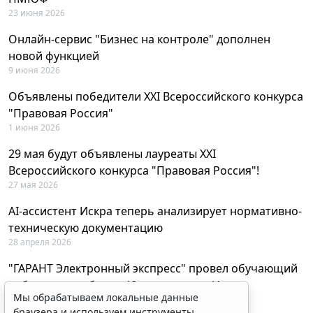
23 июня 2026
Онлайн-сервис "Бизнес на контроле" дополнен
новой функцией
9 июня 2026
Объявлены победители XXI Всероссийского конкурса
"Правовая Россия"
1 июня 2026
29 мая будут объявлены лауреаты XXI
Всероссийского конкурса "Правовая Россия"!
27 мая 2026
AI-ассистент Искра теперь анализирует нормативно-
техническую документацию
28 апреля 2026
"ГАРАНТ Электронный экспресс" провел обучающий
вебинар по работе с AI-ассистентом Искра
Мы обрабатываем локальные данные
23 апреля 2026
браузера и используем инструменты