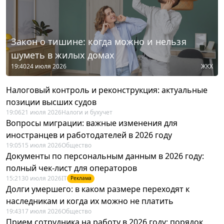
Закон о тишине: когда можно и нельзя
шуметь в жилых домах
19:40
24 июля 2026
ЖКХ
Налоговый контроль и реконструкция: актуальные
позиции высших судов
19:06
21 июля 2026
Налоги и бухучет
Вопросы миграции: важные изменения для
иностранцев и работодателей в 2026 году
19:05
15 июля 2026
Общество
Документы по персональным данным в 2026 году:
полный чек-лист для операторов
15:21
30 июля 2026
IT
Реклама
Долги умершего: в каком размере переходят к
наследникам и когда их можно не платить
19:43
17 июля 2026
Общество
Прием сотрудника на работу в 2026 году: порядок