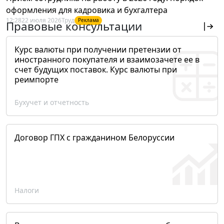
оформления для кадровика и бухгалтера
12:28
22 июля 2026
Труд
Реклама
Правовые консультации
Курс валюты при получении претензии от
иностранного покупателя и взаимозачете ее в
счет будущих поставок. Курс валюты при
реимпорте
Бухучет и отчетность
Договор ГПХ с гражданином Белоруссии
Налоги