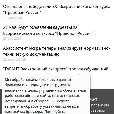
Объявлены победители XXI Всероссийского конкурса
"Правовая Россия"
1 июня 2026
29 мая будут объявлены лауреаты XXI
Всероссийского конкурса "Правовая Россия"!
27 мая 2026
AI-ассистент Искра теперь анализирует нормативно-
техническую документацию
28 апреля 2026
"ГАРАНТ Электронный экспресс" провел обучающий
вебинар по работе с AI-ассистентом Искра
Мы обрабатываем локальные данные
23 апреля 2026
браузера и используем инструменты
аналитики в целях улучшения и обеспечения
работоспособности сайта, статистических
© ООО "НПП "ГАРАНТ-СЕРВИС", 2026. Система ГАРАНТ
исследований и обзоров. Вы можете
выпускается с 1990 года. Компания "Гарант" и ее партнеры
запретить обработку указанных данных в
являются участниками Российской ассоциации правовой
настройках браузера. Пожалуйста,