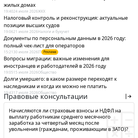
жилых домах
19:40
24 июля 2026
ЖКХ
Налоговый контроль и реконструкция: актуальные
позиции высших судов
19:06
21 июля 2026
Налоги и бухучет
Документы по персональным данным в 2026 году:
полный чек-лист для операторов
15:21
30 июля 2026
IT
Реклама
Вопросы миграции: важные изменения для
иностранцев и работодателей в 2026 году
19:05
15 июля 2026
Общество
Долги умершего: в каком размере переходят к
наследникам и когда их можно не платить
19:43
17 июля 2026
Общество
Правовые консультации
Начисляются ли страховые взносы и НДФЛ на
выплату работникам среднего месячного
заработка за четвертый месяц после
увольнения (гражданам, проживающим в ЗАТО)?