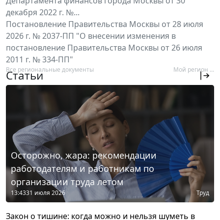
Департамента финансов города Москвы от 30
декабря 2022 г. №...
Постановление Правительства Москвы от 28 июля
2026 г. № 2037-ПП "О внесении изменения в
постановление Правительства Москвы от 26 июля
2011 г. № 334-ПП"
Все региональные документы
Мой регион ...
Статьи
Осторожно, жара: рекомендации
работодателям и работникам по
организации труда летом
13:43
31 июля 2026
Труд
Закон о тишине: когда можно и нельзя шуметь в