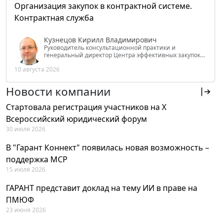
Организация закупок в контрактной системе.
Контрактная служба
Кузнецов Кирилл Владимирович
Руководитель консультационной практики и
генеральный директор Центра эффективных закупок
Tendery.ru, ведущий эксперт РАНХиГС при Президенте
10 августа 2026
РФ
Новости компании
Стартовала регистрация участников на X
Всероссийский юридический форум
30 июля 2026
В "Гарант Коннект" появилась новая возможность –
поддержка MCP
15 июля 2026
ГАРАНТ представит доклад на тему ИИ в праве на
ПМЮФ
23 июня 2026