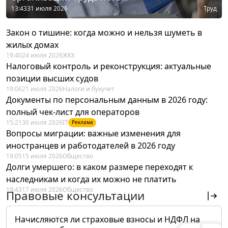
13:43
31 июля 2026
Труд
Закон о тишине: когда можно и нельзя шуметь в
жилых домах
19:40
24 июля 2026
ЖКХ
Налоговый контроль и реконструкция: актуальные
позиции высших судов
19:06
21 июля 2026
Налоги и бухучет
Документы по персональным данным в 2026 году:
полный чек-лист для операторов
15:21
30 июля 2026
IT
Реклама
Вопросы миграции: важные изменения для
иностранцев и работодателей в 2026 году
19:05
15 июля 2026
Общество
Долги умершего: в каком размере переходят к
наследникам и когда их можно не платить
19:43
17 июля 2026
Общество
Правовые консультации
Начисляются ли страховые взносы и НДФЛ на