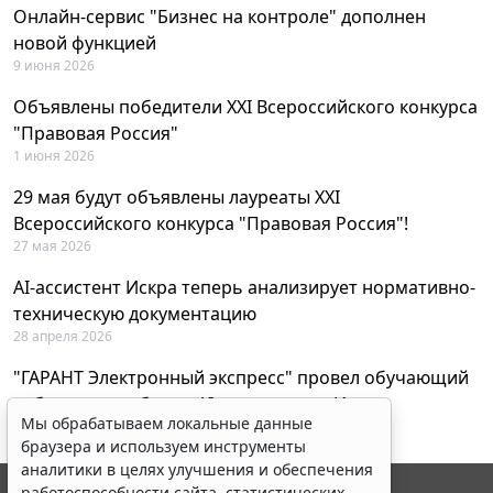
Онлайн-сервис "Бизнес на контроле" дополнен
новой функцией
9 июня 2026
Объявлены победители XXI Всероссийского конкурса
"Правовая Россия"
1 июня 2026
29 мая будут объявлены лауреаты XXI
Всероссийского конкурса "Правовая Россия"!
27 мая 2026
AI-ассистент Искра теперь анализирует нормативно-
техническую документацию
28 апреля 2026
"ГАРАНТ Электронный экспресс" провел обучающий
вебинар по работе с AI-ассистентом Искра
Мы обрабатываем локальные данные
23 апреля 2026
браузера и используем инструменты
аналитики в целях улучшения и обеспечения
работоспособности сайта, статистических