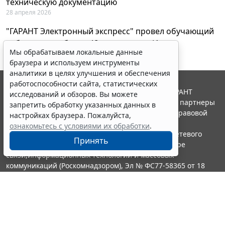
техническую документацию
28 апреля 2026
"ГАРАНТ Электронный экспресс" провел обучающий
вебинар по работе с AI-ассистентом Искра
Мы обрабатываем локальные данные
23 апреля 2026
браузера и используем инструменты
аналитики в целях улучшения и обеспечения
работоспособности сайта, статистических
© ООО "НПП "ГАРАНТ-СЕРВИС", 2026. Система ГАРАНТ
исследований и обзоров. Вы можете
выпускается с 1990 года. Компания "Гарант" и ее партнеры
запретить обработку указанных данных в
являются участниками Российской ассоциации правовой
настройках браузера. Пожалуйста,
информации ГАРАНТ.
ознакомьтесь с условиями их обработки
.
Портал ГАРАНТ.РУ зарегистрирован в качестве сетевого
Принять
издания Федеральной службой по надзору в сфере
связи,информационных технологий и массовых
коммуникаций (Роскомнадзором), Эл № ФС77-58365 от 18
июня 2014 года.
16+
Контакты
8-800-200-88-88