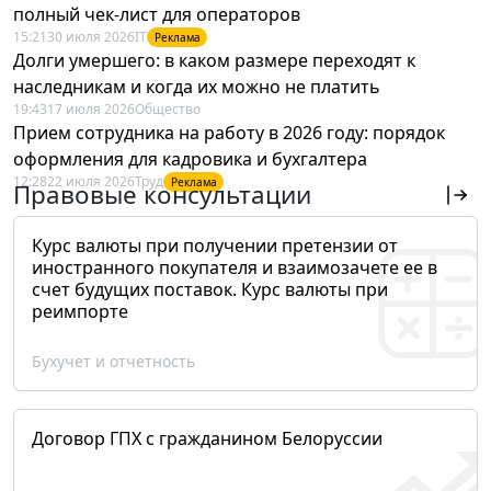
полный чек-лист для операторов
15:21
30 июля 2026
IT
Реклама
Долги умершего: в каком размере переходят к
наследникам и когда их можно не платить
19:43
17 июля 2026
Общество
Прием сотрудника на работу в 2026 году: порядок
оформления для кадровика и бухгалтера
12:28
22 июля 2026
Труд
Реклама
Правовые консультации
Курс валюты при получении претензии от
иностранного покупателя и взаимозачете ее в
счет будущих поставок. Курс валюты при
реимпорте
Бухучет и отчетность
Договор ГПХ с гражданином Белоруссии