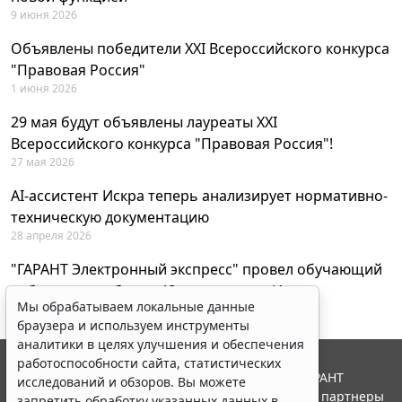
9 июня 2026
Объявлены победители XXI Всероссийского конкурса
"Правовая Россия"
1 июня 2026
29 мая будут объявлены лауреаты XXI
Всероссийского конкурса "Правовая Россия"!
27 мая 2026
AI-ассистент Искра теперь анализирует нормативно-
техническую документацию
28 апреля 2026
"ГАРАНТ Электронный экспресс" провел обучающий
вебинар по работе с AI-ассистентом Искра
Мы обрабатываем локальные данные
23 апреля 2026
браузера и используем инструменты
аналитики в целях улучшения и обеспечения
работоспособности сайта, статистических
© ООО "НПП "ГАРАНТ-СЕРВИС", 2026. Система ГАРАНТ
исследований и обзоров. Вы можете
выпускается с 1990 года. Компания "Гарант" и ее партнеры
запретить обработку указанных данных в