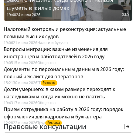
шуметь в жилых домах
19:40
24 июля 2026
ЖКХ
Налоговый контроль и реконструкция: актуальные
позиции высших судов
19:06
21 июля 2026
Налоги и бухучет
Вопросы миграции: важные изменения для
иностранцев и работодателей в 2026 году
19:05
15 июля 2026
Общество
Документы по персональным данным в 2026 году:
полный чек-лист для операторов
15:21
30 июля 2026
IT
Реклама
Долги умершего: в каком размере переходят к
наследникам и когда их можно не платить
19:43
17 июля 2026
Общество
Прием сотрудника на работу в 2026 году: порядок
оформления для кадровика и бухгалтера
12:28
22 июля 2026
Труд
Реклама
Правовые консультации