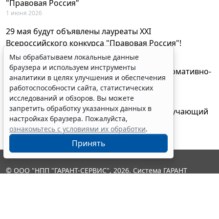
"Правовая Россия"
1 июня 2026
29 мая будут объявлены лауреаты XXI
Всероссийского конкурса "Правовая Россия"!
27 мая 2026
Мы обрабатываем локальные данные
браузера и используем инструменты
AI-ассистент Искра теперь анализирует нормативно-
аналитики в целях улучшения и обеспечения
техническую документацию
работоспособности сайта, статистических
28 апреля 2026
исследований и обзоров. Вы можете
запретить обработку указанных данных в
"ГАРАНТ Электронный экспресс" провел обучающий
настройках браузера. Пожалуйста,
вебинар по работе с AI-ассистентом Искра
ознакомьтесь с условиями их обработки
.
23 апреля 2026
Принять
© ООО "НПП "ГАРАНТ-СЕРВИС", 2026. Система ГАРАНТ
выпускается с 1990 года. Компания "Гарант" и ее партнеры
являются участниками Российской ассоциации правовой
информации ГАРАНТ.
Контакты
8-800-200-88-88