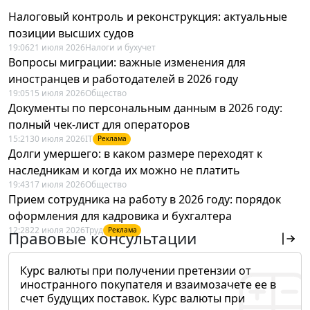
Налоговый контроль и реконструкция: актуальные
позиции высших судов
19:06
21 июля 2026
Налоги и бухучет
Вопросы миграции: важные изменения для
иностранцев и работодателей в 2026 году
19:05
15 июля 2026
Общество
Документы по персональным данным в 2026 году:
полный чек-лист для операторов
15:21
30 июля 2026
IT
Реклама
Долги умершего: в каком размере переходят к
наследникам и когда их можно не платить
19:43
17 июля 2026
Общество
Прием сотрудника на работу в 2026 году: порядок
оформления для кадровика и бухгалтера
12:28
22 июля 2026
Труд
Реклама
Правовые консультации
Курс валюты при получении претензии от
иностранного покупателя и взаимозачете ее в
счет будущих поставок. Курс валюты при