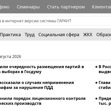
Демо
Семинары
Стать партнером
Клиента
Практика
Труд
Социальная сфера
ЖКХ
Образ
вгуста 2026
лили очередность размещения партий в
В Рос
 выборах в Госдуму
выдво
ассказали о случаях неприменения
Глава
рафам за нарушение ПДД
стаби
очнили порядок лицензионного контроля
Преде
еских производств
тыс. р