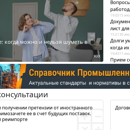
Вопросы
работода
19:05
15 ию
Докумен
лист дл
15:21
30 ию
Долги у
: когда можно и нельзя шуметь в
когда и
19:43
17 ию
ЖКХ
Прием с
для кадр
12:28
22 ию
консультации
и получении претензии от иностранного
Догов
аимозачете ее в счет будущих поставок.
и реимпорте