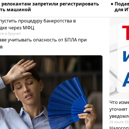
релокантам запретили регистрировать
Подав
ять машиной
для И
пустить процедуру банкротства в
дке через МФЦ
ги и бухучет
аве учитывать опасность от БПЛА при
в
Что изме
уточнят
уведомл
28 июля 20
Налогоп