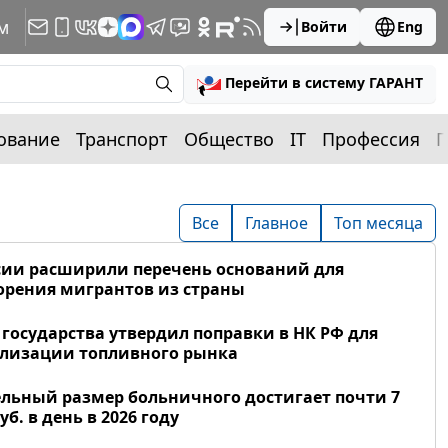
м
Войти
Eng
Перейти в систему ГАРАНТ
ование
Транспорт
Общество
IT
Профессия
П
Все
Главное
Топ месяца
сии расширили перечень оснований для
рения мигрантов из страны
 государства утвердил поправки в НК РФ для
лизации топливного рынка
льный размер больничного достигает почти 7
уб. в день в 2026 году