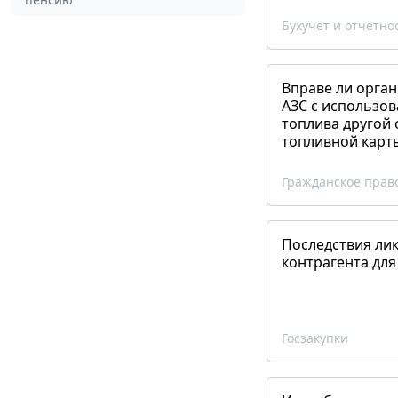
Бухучет и отчетно
Вправе ли орган
АЗС с использов
топлива другой 
топливной карт
Гражданское прав
Последствия ли
контрагента для
Госзакупки