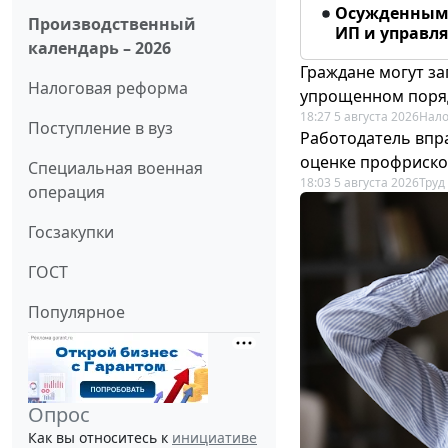
Осужденным 
Производственный
ИП и управл
календарь – 2026
Граждане могут за
Налоговая реформа
упрощенном поря
18:27 5 августа 2026
Нало
Поступление в вуз
Работодатель впр
оценке профриско
Специальная военная
18:03 5 августа 2026
Труд
операция
Госзакупки
ГОСТ
Популярное
Опрос
Как вы относитесь к
инициативе