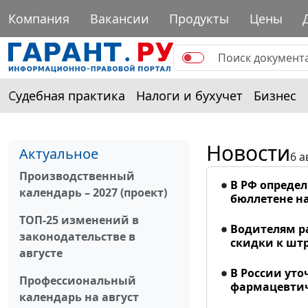
Компания
Вакансии
Продукты
Цены
Судебная практика
Налоги и бухучет
Бизнес
Новости
Актуальное
6 а
Производственный
В РФ опреде
календарь – 2027 (проект)
бюллетене на
ТОП-25 изменений в
Водителям р
законодательстве в
скидки к шт
августе
В России ут
Профессиональный
фармацевтич
календарь на август