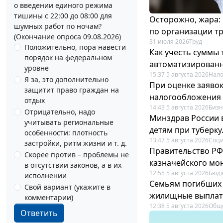
о введении единого режима
тишины с 22:00 до 08:00 для
Осторожно, жара:
шумных работ по ночам?
по организации т
(Окончание опроса 09.08.2026)
31 июля 2026
Труд
Положительно, пора навести
Как учесть суммы
порядок на федеральном
автоматизирован
уровне
15:37 5 августа 2026
Нало
Я за, это дополнительно
При оценке заяво
защитит право граждан на
налогообложения 
отдых
14:43 5 августа 2026
Бизн
Отрицательно, надо
Минздрав России 
учитывать региональные
детям при туберку
особенности: плотность
13:47 5 августа 2026
Соци
застройки, ритм жизни и т. д.
Правительство РФ
Скорее против – проблемы не
казначейского мо
в отсутствии законов, а в их
12:55 5 августа 2026
Бюдж
исполнении
Семьям погибших 
Свой вариант (укажите в
жилищные выпла
комментарии)
12:38 5 августа 2026
Общ
Ответить