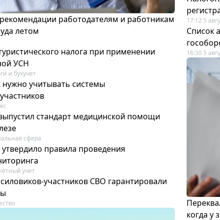
регистр
 рекомендации работодателям и работникам
17:12 5 авг
руда летом
Список а
гособор
 туристического налога при применении
16:30 5 авг
ной УСН
ги и бухучет
к нужно учитывать системы
участников
ес
выпустил стандарт медицинской помощи
лезе
альная сфера
 утвердило правила проведения
ниторинга
етный учет
силовиков-участников СВО гарантировали
ты
Переква
ество
когда у