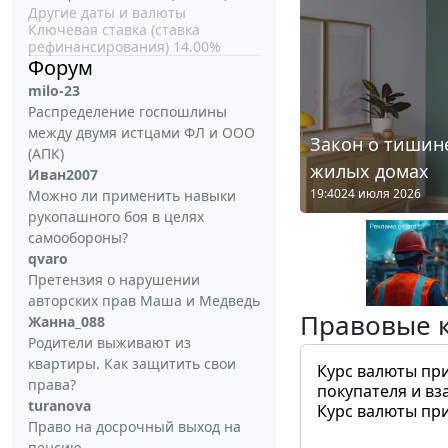
Другие даты и валюты
Ключевая ставка (ставка
рефинансирования) 14.00%
Форум
milo-23
Распределение госпошлины
между двумя истцами ФЛ и ООО
Закон о тишине
(АПК)
жилых домах
Иван2007
19:40
24 июля 2026
Можно ли применить навыки
рукопашного боя в целях
самообороны?
qvaro
Претензия о нарушении
авторских прав Маша и Медведь
Правовые 
Жанна_088
Родители выживают из
квартиры. Как защитить свои
Курс валюты пр
права?
покупателя и вз
turanova
Курс валюты пр
Право на досрочный выход на
пенсию