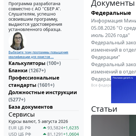
Документы
Программа разработана
совместно с АО ''СБЕР А".
Федеральные
Слушателям, успешно
освоившим программу,
Информация Минис
выдаются удостоверения
05.08.2026 "О сре
установленного образца.
июль 2026 года"
Федеральный закон
изменений в отде
Выберите тему программы повышения
Федерации"
квалификации для юристов ...
Калькуляторы
(100+)
Федеральный закон
Бланки
(1267+)
изменений в отде
Профессиональные
Федерации"
стандарты
(1601+)
Все федеральные докум
Должностные инструкции
(5277+)
Статьи
База документов
Сервисы
Курсы валют, 5 августа 2026
EUR ЦБ РФ
93,5824
+1,6235
USD ЦБ РФ
81,1291
+1,0604