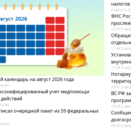
налогов
4 августа 2
ФНС Рос
прослеж
12:10 5 авг
Обращен
отдельн
11:44 5 авг
Установ
внутрен
11:18 5 авг
Нотариус
 календарь на август 2026 года
террито
ухучет
10:51 5 авг
ерсонифицированный учет медпомощи
ВС РФ з
 действий
програм
ество
10:28 5 авг
писал очередной пакет из 59 федеральных
Сообщен
долгоср
ество
09:30 5 авг