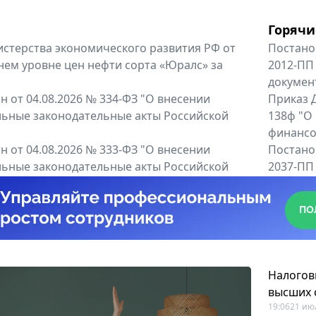
Горячи
терства экономического развития РФ от
Постано
днем уровне цен нефти сорта «Юралс» за
2012-ПП
докумен
 от 04.08.2026 № 334-ФЗ "О внесении
Приказ Д
льные законодательные акты Российской
138ф "О
финансов
 от 04.08.2026 № 333-ФЗ "О внесении
Постано
льные законодательные акты Российской
2037-ПП
Правител
енты
Все регио
Налогов
высших 
19:06
21 ию