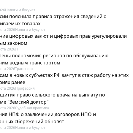
026
Налоги и бухучет
сии пояснила правила отражения сведений о
иваемых товарах
уста 2026
Налоги и бухучет
ие цифровых валют и цифровых прав урегулировали
ым законом
уста 2026
IT
лены полномочия регионов по обслуживанию
ним водным транспортом
уста 2026
Транспорт
ам в новых субъектах РФ зачтут в стаж работу на этих
риях ранее
уста 2026
Профессия
ащитил право сельского врача на выплату по
ме "Земский доктор"
уста 2026
Судебная практика
ия НПФ о заключении договоров НПО и
очных сбережений обновят
уста 2026
Налоги и бухучет