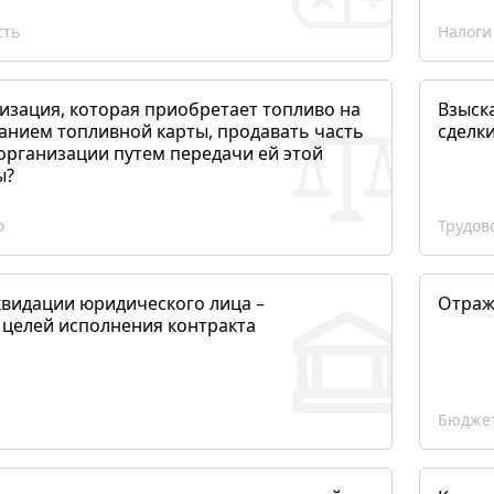
сть
Налоги
изация, которая приобретает топливо на
Взыск
анием топливной карты, продавать часть
сделк
организации путем передачи ей этой
ы?
о
Трудов
квидации юридического лица –
Отраж
 целей исполнения контракта
Бюджет