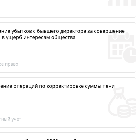
ание убытков с бывшего директора за совершение
и в ущерб интересам общества
ое право
ение операций по корректировке суммы пени
ный учет