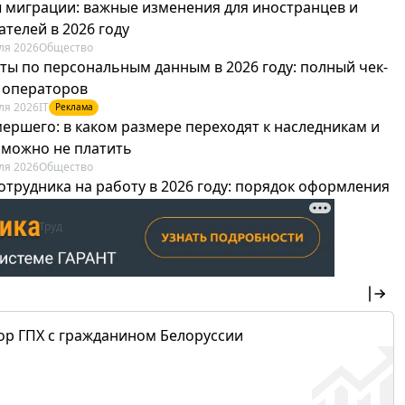
 миграции: важные изменения для иностранцев и
телей в 2026 году
ля 2026
Общество
ты по персональным данным в 2026 году: полный чек-
я операторов
ля 2026
IT
Реклама
мершего: в каком размере переходят к наследникам и
х можно не платить
ля 2026
Общество
отрудника на работу в 2026 году: порядок оформления
овика и бухгалтера
ля 2026
Труд
Реклама
ор ГПХ с гражданином Белоруссии