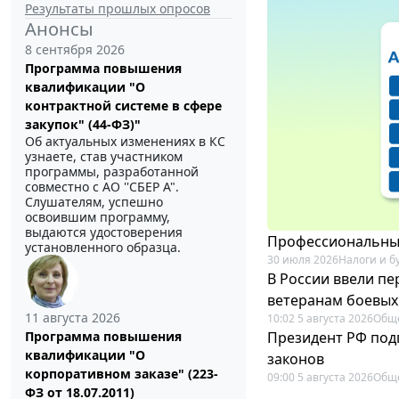
Результаты прошлых опросов
Анонсы
8 сентября 2026
Программа повышения
квалификации "О
контрактной системе в сфере
закупок" (44-ФЗ)"
Об актуальных изменениях в КС
узнаете, став участником
программы, разработанной
совместно с АО ''СБЕР А".
Слушателям, успешно
освоившим программу,
выдаются удостоверения
Профессиональный
установленного образца.
30 июля 2026
Налоги и б
В России ввели п
ветеранам боевых
11 августа 2026
10:02 5 августа 2026
Общ
Президент РФ под
Программа повышения
квалификации "О
законов
корпоративном заказе" (223-
09:00 5 августа 2026
Общ
ФЗ от 18.07.2011)