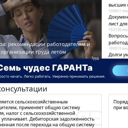
высших 
19:06
21 ию
Докумен
лист дл
15:21
30 ию
Вопросы
работода
ра: рекомендации работодателям и
19:05
15 ию
 организации труда летом
Долги у
Труд
когда и
19:43
17 ию
консультации
ляется сельскохозяйственным
Поряд
ителем, применяет общую систему
при в
я, налог с сельскохозяйственной
 уплачивает. Дебиторская задолженность
ченная после перехода на общую систему