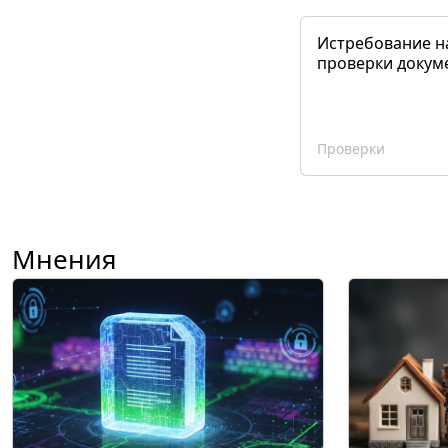
Истребование н
проверки докум
Проверки
Мнения