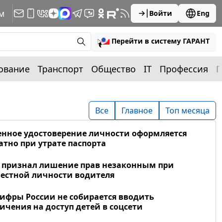
м
Войти
Eng
Перейти в систему ГАРАНТ
ование
Транспорт
Общество
IT
Профессия
П
Все
Главное
Топ месяца
нное удостоверение личности оформляется
атно при утрате паспорта
 признал лишение прав незаконным при
естной личности водителя
фры России не собирается вводить
ичения на доступ детей в соцсети