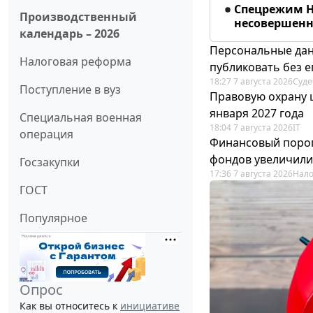
Спецрежим Н
Производственный
несовершенно
календарь – 2026
Персональные дан
Налоговая реформа
публиковать без е
18:27 7 августа 2026
Суде
Поступление в вуз
Правовую охрану 
января 2027 года
Специальная военная
18:04 7 августа 2026
IT
операция
Финансовый порог
фондов увеличили
Госзакупки
17:36 7 августа 2026
Нало
ГОСТ
Популярное
Опрос
Как вы относитесь к
инициативе