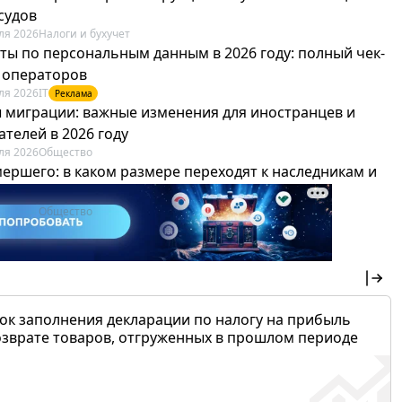
судов
ля 2026
Налоги и бухучет
ты по персональным данным в 2026 году: полный чек-
я операторов
ля 2026
IT
Реклама
 миграции: важные изменения для иностранцев и
телей в 2026 году
ля 2026
Общество
мершего: в каком размере переходят к наследникам и
х можно не платить
ля 2026
Общество
ок заполнения декларации по налогу на прибыль
озврате товаров, отгруженных в прошлом периоде