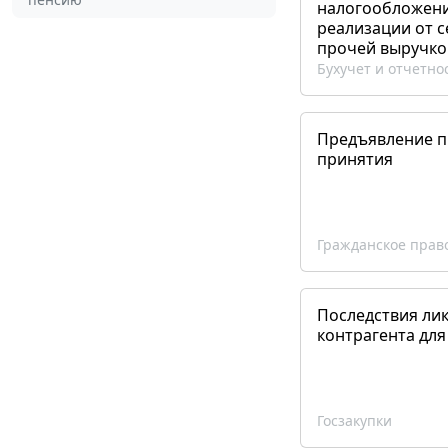
налогообложения
реализации от 
прочей выручко
Бухучет и отчетно
Предъявление пр
принятия
Гражданское прав
Последствия ли
контрагента для
Госзакупки