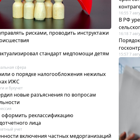
контраг
16:55 7 авг
В РФ ур
сельско
 управлять рисками, проводить инструктажи
16:18 7 авг
роисшествия
Порядок
госконт
актуализировал стандарт медпомощи детям
15:57 7 авг
альная сфера
или о порядке налогообложения нежилых
тках ИЖС
ги и бухучет
ердил новые разъяснения по вопросам
ельности
фессия
м оформить реклассификацию
дотчетного лица
етный учет
нности включения частных медорганизаций