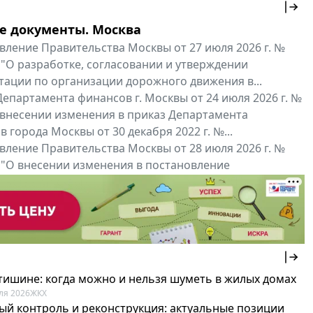
е документы. Москва
вление Правительства Москвы от 27 июля 2026 г. №
 "О разработке, согласовании и утверждении
тации по организации дорожного движения в...
епартамента финансов г. Москвы от 24 июля 2026 г. №
 внесении изменения в приказ Департамента
 города Москвы от 30 декабря 2022 г. №...
вление Правительства Москвы от 28 июля 2026 г. №
 "О внесении изменения в постановление
ьства Москвы от 26 июля 2011 г. № 334-ПП"
нальные документы
Мой регион ...
 тишине: когда можно и нельзя шуметь в жилых домах
ля 2026
ЖКХ
ый контроль и реконструкция: актуальные позиции