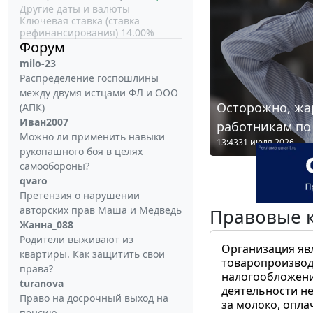
Другие даты и валюты
Ключевая ставка (ставка
рефинансирования) 14.00%
Форум
milo-23
Распределение госпошлины
между двумя истцами ФЛ и ООО
Осторожно, жа
(АПК)
Иван2007
работникам по
Можно ли применить навыки
13:43
31 июля 2026
рукопашного боя в целях
самообороны?
qvaro
Претензия о нарушении
авторских прав Маша и Медведь
Правовые 
Жанна_088
Родители выживают из
Организация яв
квартиры. Как защитить свои
товаропроизвод
права?
налогообложени
turanova
деятельности не
Право на досрочный выход на
за молоко, опла
пенсию