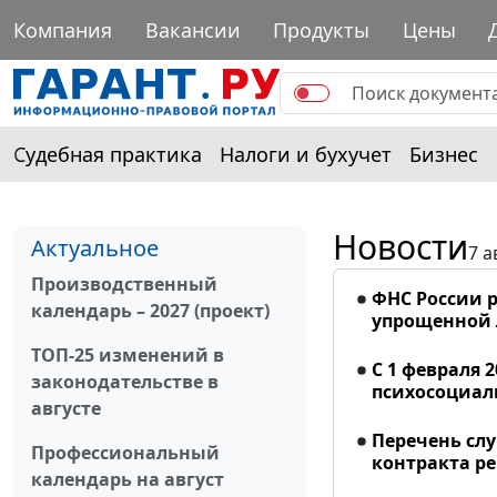
Компания
Вакансии
Продукты
Цены
Судебная практика
Налоги и бухучет
Бизнес
Новости
Актуальное
7 а
Производственный
ФНС России р
календарь – 2027 (проект)
упрощенной
ТОП-25 изменений в
С 1 февраля 
законодательстве в
психосоциал
августе
Перечень сл
Профессиональный
контракта р
календарь на август