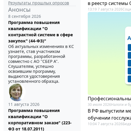
Результаты прошлых опросов
в реестр системы
Анонсы
13:19 7 августа 2026
Соци
8 сентября 2026
Программа повышения
квалификации "О
контрактной системе в сфере
закупок" (44-ФЗ)"
Об актуальных изменениях в КС
узнаете, став участником
программы, разработанной
совместно с АО ''СБЕР А".
Слушателям, успешно
освоившим программу,
выдаются удостоверения
установленного образца.
Профессиональный
11 августа 2026
30 июля 2026
Налоги и б
В РФ выпустили ме
Программа повышения
квалификации "О
обучении госслуж
корпоративном заказе" (223-
10:04 7 августа 2026
Бюдж
ФЗ от 18.07.2011)