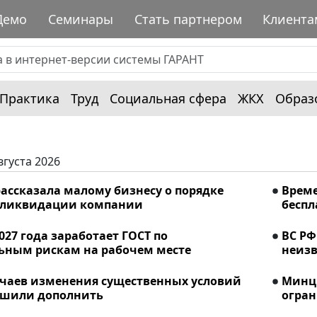
Демо
Семинары
Стать партнером
Клиента
Практика
Труд
Социальная сфера
ЖКХ
Образ
вгуста 2026
ассказала малому бизнесу о порядке
Време
 ликвидации компании
беспл
2027 года заработает ГОСТ по
ВС РФ
ьным рискам на рабочем месте
неизв
учаев изменения существенных условий
Минци
ешили дополнить
огран