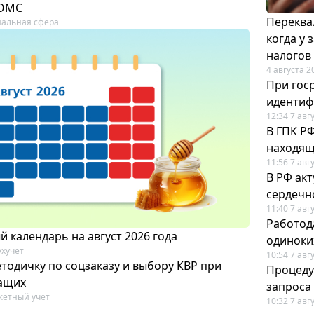
 ОМС
Переква
альная сфера
когда у
налогов
4 августа 2
При гос
иденти
12:34 7 авг
В ГПК Р
находящ
11:56 7 авг
В РФ ак
сердечн
11:40 7 авг
Работод
 календарь на август 2026 года
одиноки
ухучет
10:54 7 авг
тодичку по соцзаказу и выбору КВР при
Процеду
ащих
запроса
етный учет
10:32 7 авг