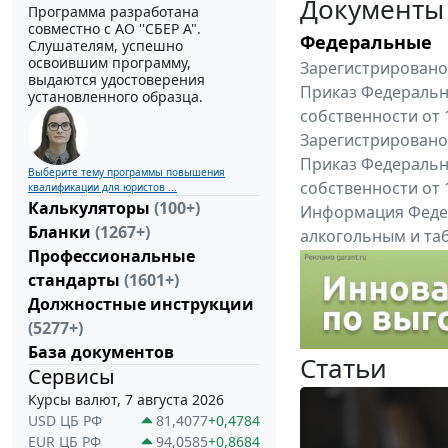
Документы
Программа разработана
совместно с АО ''СБЕР А".
Федеральные
Слушателям, успешно
освоившим программу,
Зарегистрировано 
выдаются удостоверения
Приказ Федеральн
установленного образца.
собственности от 
Зарегистрировано 
Приказ Федеральн
Выберите тему программы повышения
собственности от 
квалификации для юристов ...
Калькуляторы
(100+)
Информация Федер
Бланки
(1267+)
алкогольным и таб
Профессиональные
"Вниманию произв
стандарты
(1601+)
Все федеральные докум
Должностные инструкции
(5277+)
База документов
Статьи
Сервисы
Курсы валют, 7 августа 2026
USD ЦБ РФ
81,4077
+0,4784
EUR ЦБ РФ
94,0585
+0,8684