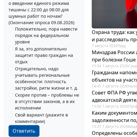
о введении единого режима
тишины с 22:00 до 08:00 для
шумных работ по ночам?
(Окончание опроса 09.08.2026)
Положительно, пора навести
Охрана труда: как
порядок на федеральном
и расследовать п
уровне
7 августа 2026
Труд
Я за, это дополнительно
Минздрав России 
защитит право граждан на
при болезни Гоше
отдых
15:34 7 августа 2026
Соци
Отрицательно, надо
Гражданам напомн
учитывать региональные
объектов на учас
особенности: плотность
14:45 7 августа 2026
Нало
застройки, ритм жизни и т. д.
Совет ФПА РФ утв
Скорее против – проблемы не
адвокатской деят
в отсутствии законов, а в их
13:56 7 августа 2026
Про
исполнении
Каким документо
Свой вариант (укажите в
задолженности по
комментарии)
13:37 7 августа 2026
Бюдж
Ответить
Определены особе