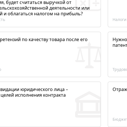
, будет считаться выручкой от
сельскохозяйственной деятельности или
й и облагаться налогом на прибыль?
сть
Налоги
етензий по качеству товара после его
Нужно
патен
о
Трудов
квидации юридического лица –
Отраж
 целей исполнения контракта
Бюджет