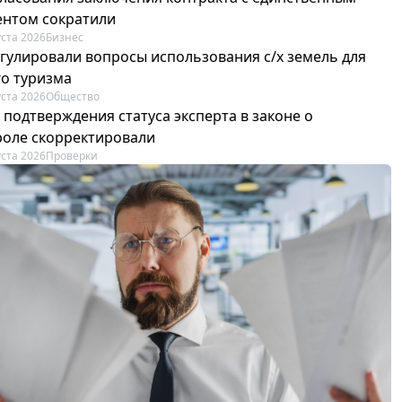
ентом сократили
уста 2026
Бизнес
егулировали вопросы использования с/х земель для
го туризма
уста 2026
Общество
 подтверждения статуса эксперта в законе о
роле скорректировали
уста 2026
Проверки