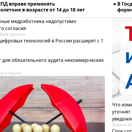
ПД вправе применять
В Гос
летние в возрасте от 14 до 18 лет
форме
ные медработника недопустимо
го согласия
бная практика
цифровых технологий в России расширят с 1
 для обязательного аудита некоммерческих
ги и бухучет
Что изме
уточнят
уведомл
28 июля 20
Срок со