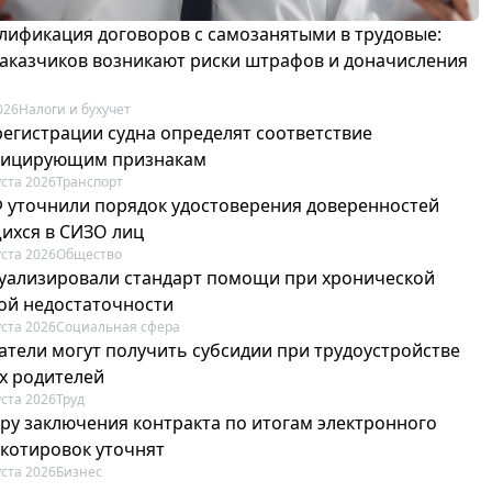
лификация договоров с самозанятыми в трудовые:
 заказчиков возникают риски штрафов и доначисления
026
Налоги и бухучет
регистрации судна определят соответствие
фицирующим признакам
уста 2026
Транспорт
Ф уточнили порядок удостоверения доверенностей
ихся в СИЗО лиц
уста 2026
Общество
туализировали стандарт помощи при хронической
ой недостаточности
уста 2026
Социальная сфера
атели могут получить субсидии при трудоустройстве
х родителей
уста 2026
Труд
ру заключения контракта по итогам электронного
 котировок уточнят
уста 2026
Бизнес