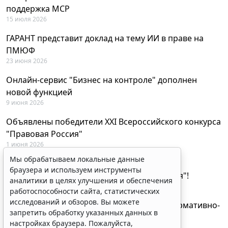
поддержка MCP
15 июля 2026
ГАРАНТ представит доклад на тему ИИ в праве на
ПМЮФ
23 июня 2026
Онлайн-сервис "Бизнес на контроле" дополнен
новой функцией
9 июня 2026
Объявлены победители XXI Всероссийского конкурса
"Правовая Россия"
1 июня 2026
Мы обрабатываем локальные данные
29 мая будут объявлены лауреаты XXI
браузера и используем инструменты
Всероссийского конкурса "Правовая Россия"!
аналитики в целях улучшения и обеспечения
27 мая 2026
работоспособности сайта, статистических
исследований и обзоров. Вы можете
AI-ассистент Искра теперь анализирует нормативно-
запретить обработку указанных данных в
техническую документацию
настройках браузера. Пожалуйста,
28 апреля 2026