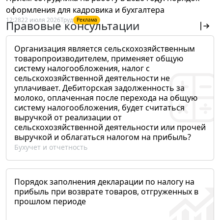
оформления для кадровика и бухгалтера
12:28
22 июля 2026
Труд
Реклама
Правовые консультации
Организация является сельскохозяйственным
товаропроизводителем, применяет общую
систему налогообложения, налог с
сельскохозяйственной деятельности не
уплачивает. Дебиторская задолженность за
молоко, оплаченная после перехода на общую
систему налогообложения, будет считаться
выручкой от реализации от
сельскохозяйственной деятельности или прочей
выручкой и облагаться налогом на прибыль?
Бухучет и отчетность
Порядок заполнения декларации по налогу на
прибыль при возврате товаров, отгруженных в
прошлом периоде