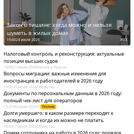
Закон о тишине: когда можно и нельзя
шуметь в жилых домах
19:40
24 июля 2026
ЖКХ
Налоговый контроль и реконструкция: актуальные
позиции высших судов
19:06
21 июля 2026
Налоги и бухучет
Вопросы миграции: важные изменения для
иностранцев и работодателей в 2026 году
19:05
15 июля 2026
Общество
Документы по персональным данным в 2026 году:
полный чек-лист для операторов
15:21
30 июля 2026
IT
Реклама
Долги умершего: в каком размере переходят к
наследникам и когда их можно не платить
19:43
17 июля 2026
Общество
Прием сотрудника на работу в 2026 году: порядок