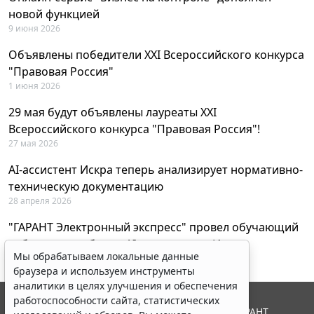
новой функцией
9 июня 2026
Объявлены победители XXI Всероссийского конкурса
"Правовая Россия"
1 июня 2026
29 мая будут объявлены лауреаты XXI
Всероссийского конкурса "Правовая Россия"!
27 мая 2026
AI-ассистент Искра теперь анализирует нормативно-
техническую документацию
28 апреля 2026
"ГАРАНТ Электронный экспресс" провел обучающий
вебинар по работе с AI-ассистентом Искра
Мы обрабатываем локальные данные
23 апреля 2026
браузера и используем инструменты
аналитики в целях улучшения и обеспечения
работоспособности сайта, статистических
© ООО "НПП "ГАРАНТ-СЕРВИС", 2026. Система ГАРАНТ