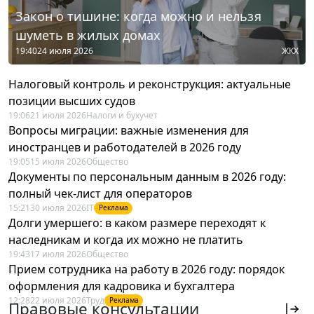
Закон о тишине: когда можно и нельзя
шуметь в жилых домах
19:40
24 июля 2026
ЖКХ
Налоговый контроль и реконструкция: актуальные
позиции высших судов
19:06
21 июля 2026
Налоги и бухучет
Вопросы миграции: важные изменения для
иностранцев и работодателей в 2026 году
19:05
15 июля 2026
Общество
Документы по персональным данным в 2026 году:
полный чек-лист для операторов
15:21
30 июля 2026
IT
Реклама
Долги умершего: в каком размере переходят к
наследникам и когда их можно не платить
19:43
17 июля 2026
Общество
Прием сотрудника на работу в 2026 году: порядок
оформления для кадровика и бухгалтера
12:28
22 июля 2026
Труд
Реклама
Правовые консультации