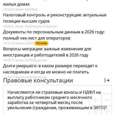
жилых домах
19:40
24 июля 2026
ЖКХ
Налоговый контроль и реконструкция: актуальные
позиции высших судов
19:06
21 июля 2026
Налоги и бухучет
Документы по персональным данным в 2026 году:
полный чек-лист для операторов
15:21
30 июля 2026
IT
Реклама
Вопросы миграции: важные изменения для
иностранцев и работодателей в 2026 году
19:05
15 июля 2026
Общество
Долги умершего: в каком размере переходят к
наследникам и когда их можно не платить
19:43
17 июля 2026
Общество
Правовые консультации
Начисляются ли страховые взносы и НДФЛ на
выплату работникам среднего месячного
заработка за четвертый месяц после
увольнения (гражданам, проживающим в ЗАТО)?