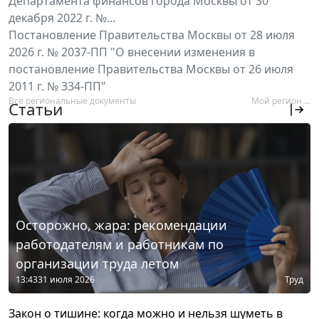
Департамента финансов города Москвы от 30
декабря 2022 г. №...
Постановление Правительства Москвы от 28 июля
2026 г. № 2037-ПП "О внесении изменения в
постановление Правительства Москвы от 26 июля
2011 г. № 334-ПП"
Все региональные документы
Мой регион ...
Статьи
Осторожно, жара: рекомендации
работодателям и работникам по
организации труда летом
13:43
31 июля 2026
Труд
Закон о тишине: когда можно и нельзя шуметь в