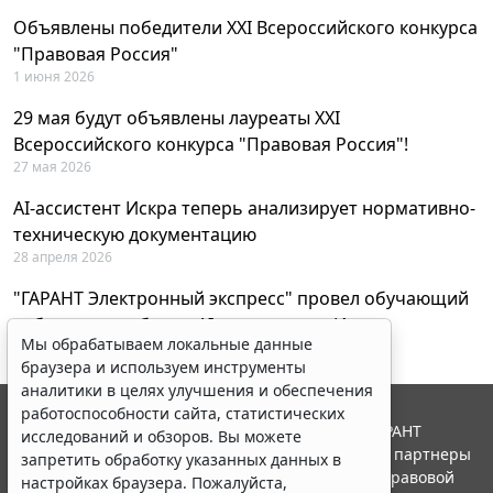
Объявлены победители XXI Всероссийского конкурса
"Правовая Россия"
1 июня 2026
29 мая будут объявлены лауреаты XXI
Всероссийского конкурса "Правовая Россия"!
27 мая 2026
AI-ассистент Искра теперь анализирует нормативно-
техническую документацию
28 апреля 2026
"ГАРАНТ Электронный экспресс" провел обучающий
вебинар по работе с AI-ассистентом Искра
Мы обрабатываем локальные данные
23 апреля 2026
браузера и используем инструменты
аналитики в целях улучшения и обеспечения
работоспособности сайта, статистических
© ООО "НПП "ГАРАНТ-СЕРВИС", 2026. Система ГАРАНТ
исследований и обзоров. Вы можете
выпускается с 1990 года. Компания "Гарант" и ее партнеры
запретить обработку указанных данных в
являются участниками Российской ассоциации правовой
настройках браузера. Пожалуйста,