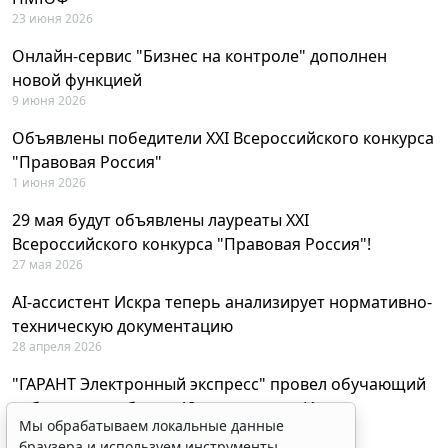
23 июня 2026
Онлайн-сервис "Бизнес на контроле" дополнен
новой функцией
9 июня 2026
Объявлены победители XXI Всероссийского конкурса
"Правовая Россия"
1 июня 2026
29 мая будут объявлены лауреаты XXI
Всероссийского конкурса "Правовая Россия"!
27 мая 2026
AI-ассистент Искра теперь анализирует нормативно-
техническую документацию
28 апреля 2026
"ГАРАНТ Электронный экспресс" провел обучающий
вебинар по работе с AI-ассистентом Искра
Мы обрабатываем локальные данные
23 апреля 2026
браузера и используем инструменты