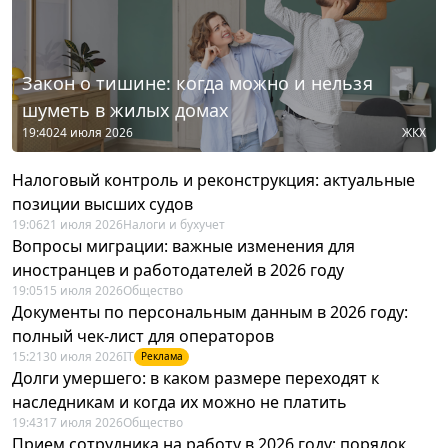
Закон о тишине: когда можно и нельзя
шуметь в жилых домах
19:40
24 июля 2026
ЖКХ
Налоговый контроль и реконструкция: актуальные
позиции высших судов
19:06
21 июля 2026
Налоги и бухучет
Вопросы миграции: важные изменения для
иностранцев и работодателей в 2026 году
19:05
15 июля 2026
Общество
Документы по персональным данным в 2026 году:
полный чек-лист для операторов
15:21
30 июля 2026
IT
Реклама
Долги умершего: в каком размере переходят к
наследникам и когда их можно не платить
19:43
17 июля 2026
Общество
Прием сотрудника на работу в 2026 году: порядок