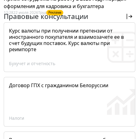
оформления для кадровика и бухгалтера
12:28
22 июля 2026
Труд
Реклама
Правовые консультации
Курс валюты при получении претензии от
иностранного покупателя и взаимозачете ее в
счет будущих поставок. Курс валюты при
реимпорте
Бухучет и отчетность
Договор ГПХ с гражданином Белоруссии
Налоги