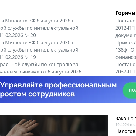
Горячи
в Минюсте РФ 6 августа 2026 г.
Постано
ой службы по интеллектуальной
2012-ПП
11.02.2026 № 20
докумен
в Минюсте РФ 6 августа 2026 г.
Приказ Д
ой службы по интеллектуальной
138ф "О
11.02.2026 № 19
финансов
альной службы по контролю за
Постано
ачным рынками от 6 августа 2026 г.
2037-ПП
одителей и импортёров алкогольной...
Правител
енты
Все регио
Закон о
19:40
24 ию
Налогов