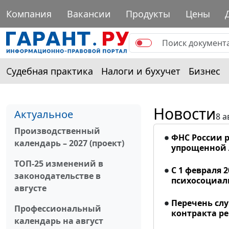
Компания
Вакансии
Продукты
Цены
Судебная практика
Налоги и бухучет
Бизнес
Новости
Актуальное
8 а
Производственный
ФНС России р
календарь – 2027 (проект)
упрощенной
ТОП-25 изменений в
С 1 февраля 
законодательстве в
психосоциал
августе
Перечень сл
Профессиональный
контракта р
календарь на август