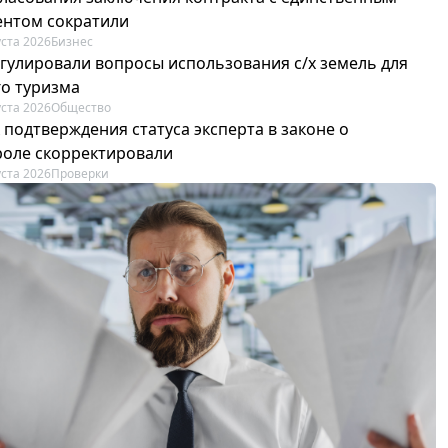
ентом сократили
уста 2026
Бизнес
егулировали вопросы использования с/х земель для
го туризма
уста 2026
Общество
 подтверждения статуса эксперта в законе о
роле скорректировали
уста 2026
Проверки