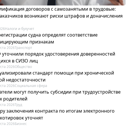
лификация договоров с самозанятыми в трудовые:
 заказчиков возникают риски штрафов и доначисления
026
Налоги и бухучет
регистрации судна определят соответствие
фицирующим признакам
уста 2026
Транспорт
Ф уточнили порядок удостоверения доверенностей
ихся в СИЗО лиц
уста 2026
Общество
туализировали стандарт помощи при хронической
ой недостаточности
уста 2026
Социальная сфера
атели могут получить субсидии при трудоустройстве
х родителей
уста 2026
Труд
ру заключения контракта по итогам электронного
 котировок уточнят
уста 2026
Бизнес