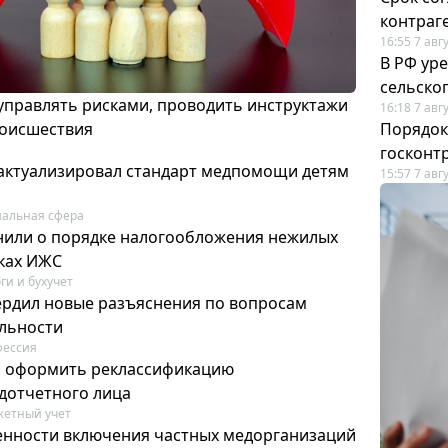
контраг
16:55 7 авг
В РФ ур
сельско
 управлять рисками, проводить инструктажи
16:18 7 авг
роисшествия
Порядок
госконт
актуализировал стандарт медпомощи детям
15:57 7 авг
альная сфера
или о порядке налогообложения нежилых
тках ИЖС
ги и бухучет
ердил новые разъяснения по вопросам
ельности
фессия
м оформить реклассификацию
дотчетного лица
етный учет
нности включения частных медорганизаций