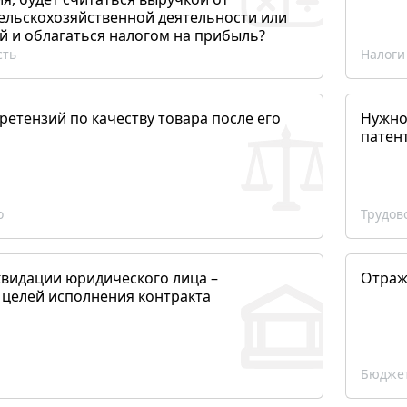
сельскохозяйственной деятельности или
й и облагаться налогом на прибыль?
сть
Налоги
етензий по качеству товара после его
Нужно
патен
о
Трудов
квидации юридического лица –
Отраж
 целей исполнения контракта
Бюджет