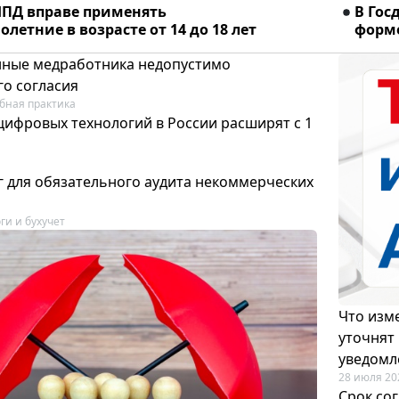
ПД вправе применять
В Гос
летние в возрасте от 14 до 18 лет
форме
ные медработника недопустимо
го согласия
бная практика
цифровых технологий в России расширят с 1
 для обязательного аудита некоммерческих
ги и бухучет
Что изме
уточнят
уведомл
28 июля 20
Срок со