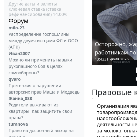
Другие даты и валюты
Ключевая ставка (ставка
рефинансирования) 14.00%
Форум
milo-23
Распределение госпошлины
между двумя истцами ФЛ и ООО
Осторожно, жа
(АПК)
работникам по
Иван2007
13:43
31 июля 2026
Можно ли применить навыки
рукопашного боя в целях
самообороны?
qvaro
Претензия о нарушении
Правовые 
авторских прав Маша и Медведь
Жанна_088
Родители выживают из
Организация яв
квартиры. Как защитить свои
товаропроизвод
права?
налогообложени
turanova
деятельности не
за молоко, опла
Право на досрочный выход на
налогообложения
пенсию