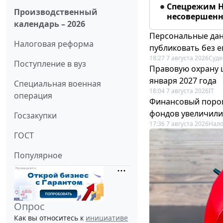
Спецрежим Н
Производственный
несовершенно
календарь – 2026
Персональные дан
Налоговая реформа
публиковать без е
18:27 7 августа 2026
Суде
Поступление в вуз
Правовую охрану 
января 2027 года
Специальная военная
18:04 7 августа 2026
IT
операция
Финансовый порог
фондов увеличили
Госзакупки
17:36 7 августа 2026
Нало
ГОСТ
Популярное
Опрос
Как вы относитесь к
инициативе