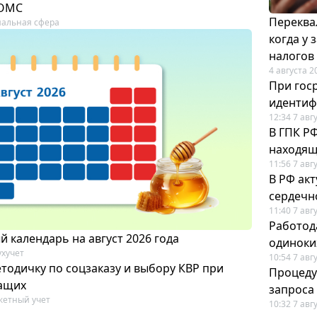
 ОМС
Переква
альная сфера
когда у
налогов
4 августа 2
При гос
иденти
12:34 7 авг
В ГПК Р
находящ
11:56 7 авг
В РФ ак
сердечн
11:40 7 авг
Работод
 календарь на август 2026 года
одиноки
ухучет
10:54 7 авг
тодичку по соцзаказу и выбору КВР при
Процеду
ащих
запроса
етный учет
10:32 7 авг