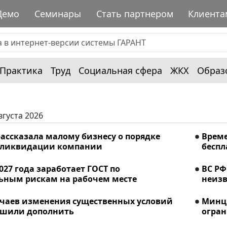
Демо
Семинары
Стать партнером
Клиента
Практика
Труд
Социальная сфера
ЖКХ
Образ
вгуста 2026
ассказала малому бизнесу о порядке
Време
 ликвидации компании
беспл
2027 года заработает ГОСТ по
ВС РФ
ьным рискам на рабочем месте
неизв
учаев изменения существенных условий
Минци
ешили дополнить
огран