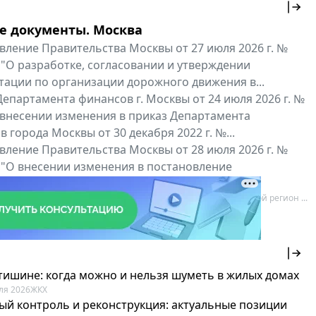
е документы. Москва
вление Правительства Москвы от 27 июля 2026 г. №
 "О разработке, согласовании и утверждении
тации по организации дорожного движения в...
епартамента финансов г. Москвы от 24 июля 2026 г. №
 внесении изменения в приказ Департамента
 города Москвы от 30 декабря 2022 г. №...
вление Правительства Москвы от 28 июля 2026 г. №
 "О внесении изменения в постановление
ьства Москвы от 26 июля 2011 г. № 334-ПП"
нальные документы
Мой регион ...
 тишине: когда можно и нельзя шуметь в жилых домах
ля 2026
ЖКХ
ый контроль и реконструкция: актуальные позиции