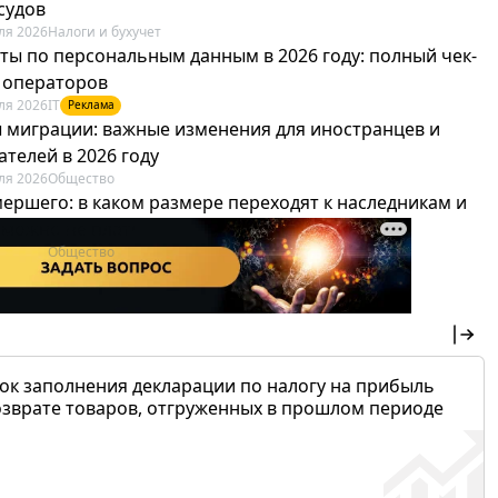
судов
ля 2026
Налоги и бухучет
ты по персональным данным в 2026 году: полный чек-
я операторов
ля 2026
IT
Реклама
 миграции: важные изменения для иностранцев и
телей в 2026 году
ля 2026
Общество
мершего: в каком размере переходят к наследникам и
х можно не платить
ля 2026
Общество
ок заполнения декларации по налогу на прибыль
озврате товаров, отгруженных в прошлом периоде