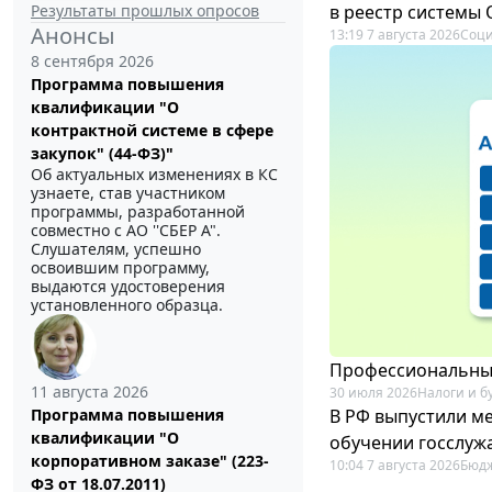
Результаты прошлых опросов
в реестр системы
Анонсы
13:19 7 августа 2026
Соци
8 сентября 2026
Программа повышения
квалификации "О
контрактной системе в сфере
закупок" (44-ФЗ)"
Об актуальных изменениях в КС
узнаете, став участником
программы, разработанной
совместно с АО ''СБЕР А".
Слушателям, успешно
освоившим программу,
выдаются удостоверения
установленного образца.
Профессиональный
11 августа 2026
30 июля 2026
Налоги и б
В РФ выпустили ме
Программа повышения
квалификации "О
обучении госслуж
корпоративном заказе" (223-
10:04 7 августа 2026
Бюдж
ФЗ от 18.07.2011)