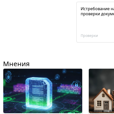
Истребование н
проверки докум
Проверки
Мнения