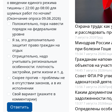
о введении единого режима
тишины с 22:00 до 08:00 для
шумных работ по ночам?
(Окончание опроса 09.08.2026)
Положительно, пора навести
Охрана труда: как
порядок на федеральном
и расследовать п
уровне
7 августа 2026
Труд
Я за, это дополнительно
Минздрав России 
защитит право граждан на
при болезни Гоше
отдых
15:34 7 августа 2026
Соци
Отрицательно, надо
Гражданам напомн
учитывать региональные
объектов на учас
особенности: плотность
14:45 7 августа 2026
Нало
застройки, ритм жизни и т. д.
Совет ФПА РФ утв
Скорее против – проблемы не
адвокатской деят
в отсутствии законов, а в их
13:56 7 августа 2026
Про
исполнении
Каким документо
Свой вариант (укажите в
задолженности по
комментарии)
13:37 7 августа 2026
Бюдж
Ответить
Определены особе