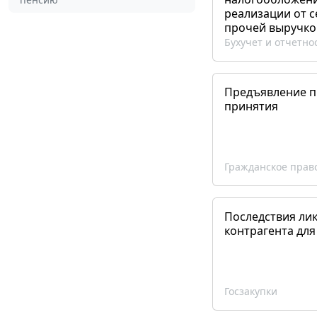
реализации от 
прочей выручко
Бухучет и отчетно
Предъявление пр
принятия
Гражданское прав
Последствия ли
контрагента для
Госзакупки