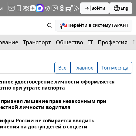
м
Войти
Eng
Перейти в систему ГАРАНТ
ование
Транспорт
Общество
IT
Профессия
П
Все
Главное
Топ месяца
нное удостоверение личности оформляется
атно при утрате паспорта
 признал лишение прав незаконным при
естной личности водителя
фры России не собирается вводить
ичения на доступ детей в соцсети