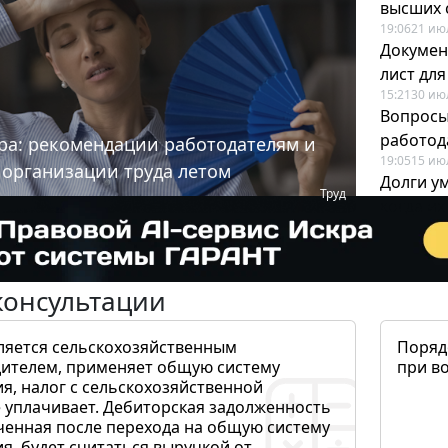
высших 
19:06
21 ию
Докумен
лист дл
15:21
30 ию
Вопросы
работода
ра: рекомендации работодателям и
19:05
15 ию
 организации труда летом
Долги у
Труд
когда и
19:43
17 ию
консультации
ляется сельскохозяйственным
Поряд
ителем, применяет общую систему
при в
я, налог с сельскохозяйственной
 уплачивает. Дебиторская задолженность
ченная после перехода на общую систему
, будет считаться выручкой от