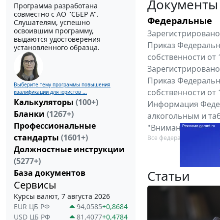
Документы
Программа разработана
совместно с АО ''СБЕР А".
Федеральные
Слушателям, успешно
освоившим программу,
Зарегистрировано 
выдаются удостоверения
Приказ Федеральн
установленного образца.
собственности от 
Зарегистрировано 
Приказ Федеральн
Выберите тему программы повышения
собственности от 
квалификации для юристов ...
Калькуляторы
(100+)
Информация Федер
Бланки
(1267+)
алкогольным и таб
Профессиональные
"Вниманию произв
стандарты
(1601+)
Все федеральные докум
Должностные инструкции
(5277+)
Статьи
База документов
Сервисы
Курсы валют, 7 августа 2026
EUR ЦБ РФ
94,0585
+0,8684
USD ЦБ РФ
81,4077
+0,4784