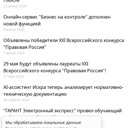
ПМЮФ
23 июня 2026
Онлайн-сервис "Бизнес на контроле" дополнен
новой функцией
9 июня 2026
Объявлены победители XXI Всероссийского конкурса
"Правовая Россия"
1 июня 2026
29 мая будут объявлены лауреаты XXI
Всероссийского конкурса "Правовая Россия"!
27 мая 2026
AI-ассистент Искра теперь анализирует нормативно-
техническую документацию
28 апреля 2026
"ГАРАНТ Электронный экспресс" провел обучающий
вебинар по работе с AI-ассистентом Искра
Мы обрабатываем локальные данные
23 апреля 2026