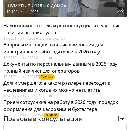
шуметь в жилых домах
19:40
24 июля 2026
ЖКХ
Налоговый контроль и реконструкция: актуальные
позиции высших судов
19:06
21 июля 2026
Налоги и бухучет
Вопросы миграции: важные изменения для
иностранцев и работодателей в 2026 году
19:05
15 июля 2026
Общество
Документы по персональным данным в 2026 году:
полный чек-лист для операторов
15:21
30 июля 2026
IT
Реклама
Долги умершего: в каком размере переходят к
наследникам и когда их можно не платить
19:43
17 июля 2026
Общество
Прием сотрудника на работу в 2026 году: порядок
оформления для кадровика и бухгалтера
12:28
22 июля 2026
Труд
Реклама
Правовые консультации