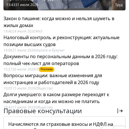
13:43
31 июля 2026
Труд
Закон о тишине: когда можно и нельзя шуметь в
жилых домах
19:40
24 июля 2026
ЖКХ
Налоговый контроль и реконструкция: актуальные
позиции высших судов
19:06
21 июля 2026
Налоги и бухучет
Документы по персональным данным в 2026 году:
полный чек-лист для операторов
15:21
30 июля 2026
IT
Реклама
Вопросы миграции: важные изменения для
иностранцев и работодателей в 2026 году
19:05
15 июля 2026
Общество
Долги умершего: в каком размере переходят к
наследникам и когда их можно не платить
19:43
17 июля 2026
Общество
Правовые консультации
Начисляются ли страховые взносы и НДФЛ на