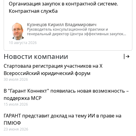
Организация закупок в контрактной системе.
Контрактная служба
Кузнецов Кирилл Владимирович
Руководитель консультационной практики и
генеральный директор Центра эффективных закупок
Tendery.ru, ведущий эксперт РАНХиГС при Президенте
10 августа 2026
РФ
Новости компании
Стартовала регистрация участников на X
Всероссийский юридический форум
30 июля 2026
В "Гарант Коннект" появилась новая возможность –
поддержка MCP
15 июля 2026
ГАРАНТ представит доклад на тему ИИ в праве на
ПМЮФ
23 июня 2026