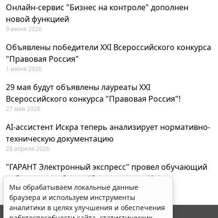
Онлайн-сервис "Бизнес на контроле" дополнен
новой функцией
9 июня 2026
Объявлены победители XXI Всероссийского конкурса
"Правовая Россия"
1 июня 2026
29 мая будут объявлены лауреаты XXI
Всероссийского конкурса "Правовая Россия"!
27 мая 2026
AI-ассистент Искра теперь анализирует нормативно-
техническую документацию
28 апреля 2026
"ГАРАНТ Электронный экспресс" провел обучающий
вебинар по работе с AI-ассистентом Искра
Мы обрабатываем локальные данные
23 апреля 2026
браузера и используем инструменты
аналитики в целях улучшения и обеспечения
работоспособности сайта, статистических