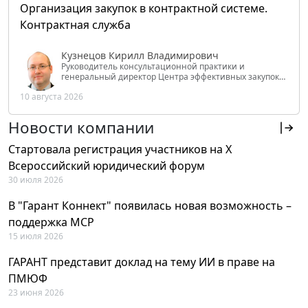
Организация закупок в контрактной системе.
Контрактная служба
Кузнецов Кирилл Владимирович
Руководитель консультационной практики и
генеральный директор Центра эффективных закупок
Tendery.ru, ведущий эксперт РАНХиГС при Президенте
10 августа 2026
РФ
Новости компании
Стартовала регистрация участников на X
Всероссийский юридический форум
30 июля 2026
В "Гарант Коннект" появилась новая возможность –
поддержка MCP
15 июля 2026
ГАРАНТ представит доклад на тему ИИ в праве на
ПМЮФ
23 июня 2026