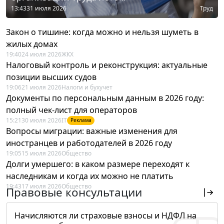
13:43
31 июля 2026
Труд
Закон о тишине: когда можно и нельзя шуметь в
жилых домах
19:40
24 июля 2026
ЖКХ
Налоговый контроль и реконструкция: актуальные
позиции высших судов
19:06
21 июля 2026
Налоги и бухучет
Документы по персональным данным в 2026 году:
полный чек-лист для операторов
15:21
30 июля 2026
IT
Реклама
Вопросы миграции: важные изменения для
иностранцев и работодателей в 2026 году
19:05
15 июля 2026
Общество
Долги умершего: в каком размере переходят к
наследникам и когда их можно не платить
19:43
17 июля 2026
Общество
Правовые консультации
Начисляются ли страховые взносы и НДФЛ на