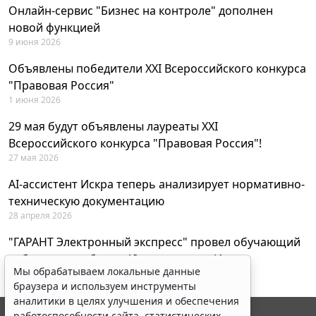
Онлайн-сервис "Бизнес на контроле" дополнен
новой функцией
9 июня 2026
Объявлены победители XXI Всероссийского конкурса
"Правовая Россия"
1 июня 2026
29 мая будут объявлены лауреаты XXI
Всероссийского конкурса "Правовая Россия"!
27 мая 2026
AI-ассистент Искра теперь анализирует нормативно-
техническую документацию
28 апреля 2026
"ГАРАНТ Электронный экспресс" провел обучающий
вебинар по работе с AI-ассистентом Искра
Мы обрабатываем локальные данные
23 апреля 2026
браузера и используем инструменты
аналитики в целях улучшения и обеспечения
работоспособности сайта, статистических