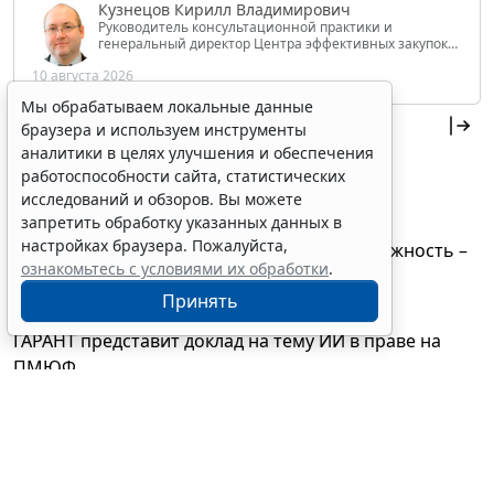
Кузнецов Кирилл Владимирович
Руководитель консультационной практики и
генеральный директор Центра эффективных закупок
Tendery.ru, ведущий эксперт РАНХиГС при Президенте
10 августа 2026
РФ
Мы обрабатываем локальные данные
Новости компании
браузера и используем инструменты
аналитики в целях улучшения и обеспечения
Стартовала регистрация участников на X
работоспособности сайта, статистических
Всероссийский юридический форум
исследований и обзоров. Вы можете
30 июля 2026
запретить обработку указанных данных в
настройках браузера. Пожалуйста,
В "Гарант Коннект" появилась новая возможность –
ознакомьтесь с условиями их обработки
.
поддержка MCP
Принять
15 июля 2026
ГАРАНТ представит доклад на тему ИИ в праве на
ПМЮФ
23 июня 2026
Онлайн-сервис "Бизнес на контроле" дополнен
новой функцией
9 июня 2026