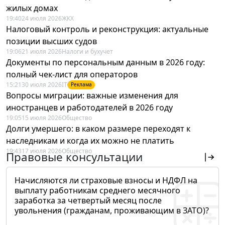
жилых домах
19:40
24 июля 2026
ЖКХ
Налоговый контроль и реконструкция: актуальные
позиции высших судов
19:06
21 июля 2026
Налоги и бухучет
Документы по персональным данным в 2026 году:
полный чек-лист для операторов
15:21
30 июля 2026
IT
Реклама
Вопросы миграции: важные изменения для
иностранцев и работодателей в 2026 году
19:05
15 июля 2026
Общество
Долги умершего: в каком размере переходят к
наследникам и когда их можно не платить
19:43
17 июля 2026
Общество
Правовые консультации
Начисляются ли страховые взносы и НДФЛ на
выплату работникам среднего месячного
заработка за четвертый месяц после
увольнения (гражданам, проживающим в ЗАТО)?