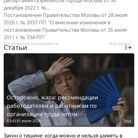
Департамента финансов города Москвы от 30
декабря 2022 г. №...
Постановление Правительства Москвы от 28 июля
2026 г. № 2037-ПП "О внесении изменения в
постановление Правительства Москвы от 26 июля
2011 г. № 334-ПП"
Все региональные документы
Мой регион ...
Статьи
Осторожно, жара: рекомендации
работодателям и работникам по
организации труда летом
13:43
31 июля 2026
Труд
Закон о тишине: когда можно и нельзя шуметь в