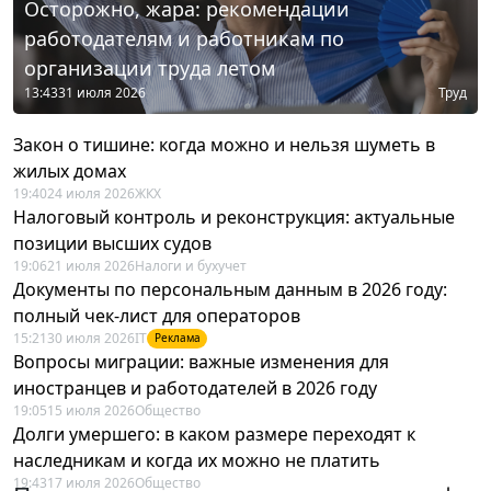
Осторожно, жара: рекомендации
работодателям и работникам по
организации труда летом
13:43
31 июля 2026
Труд
Закон о тишине: когда можно и нельзя шуметь в
жилых домах
19:40
24 июля 2026
ЖКХ
Налоговый контроль и реконструкция: актуальные
позиции высших судов
19:06
21 июля 2026
Налоги и бухучет
Документы по персональным данным в 2026 году:
полный чек-лист для операторов
15:21
30 июля 2026
IT
Реклама
Вопросы миграции: важные изменения для
иностранцев и работодателей в 2026 году
19:05
15 июля 2026
Общество
Долги умершего: в каком размере переходят к
наследникам и когда их можно не платить
19:43
17 июля 2026
Общество