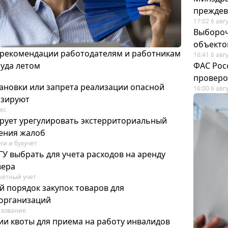
преждев
17:02 6 авг
Выбороч
объекто
 рекомендации работодателям и работникам
16:41 6 авг
руда летом
ФАС Рос
проверо
ановки или запрета реализации опасной
16:00 6 авг
изируют
ес
рует урегулировать экстерриториальный
ения жалоб
ги и бухучет
У выбрать для учета расходов на аренду
вера
етный учет
й порядок закупок товаров для
организаций
азование
ии квоты для приема на работу инвалидов