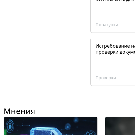
Госзакупки
Истребование н
проверки докум
Проверки
Мнения