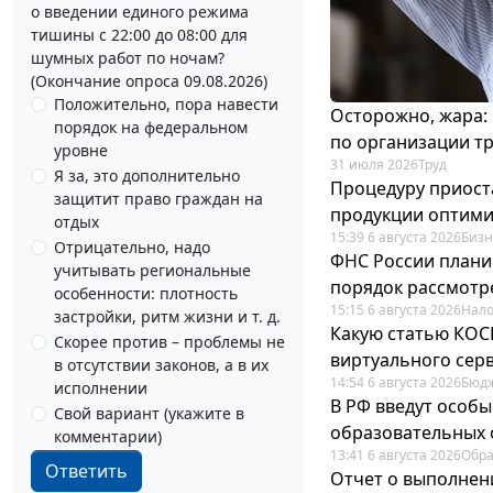
о введении единого режима
тишины с 22:00 до 08:00 для
шумных работ по ночам?
(Окончание опроса 09.08.2026)
Положительно, пора навести
Осторожно, жара:
порядок на федеральном
по организации т
уровне
31 июля 2026
Труд
Я за, это дополнительно
Процедуру приост
защитит право граждан на
продукции оптим
отдых
15:39 6 августа 2026
Бизн
Отрицательно, надо
ФНС России плани
учитывать региональные
порядок рассмотр
особенности: плотность
15:15 6 августа 2026
Нало
застройки, ритм жизни и т. д.
Какую статью КОСГ
Скорее против – проблемы не
виртуального сер
в отсутствии законов, а в их
14:54 6 августа 2026
Бюдж
исполнении
В РФ введут особы
Свой вариант (укажите в
образовательных 
комментарии)
13:41 6 августа 2026
Обр
Ответить
Отчет о выполнен