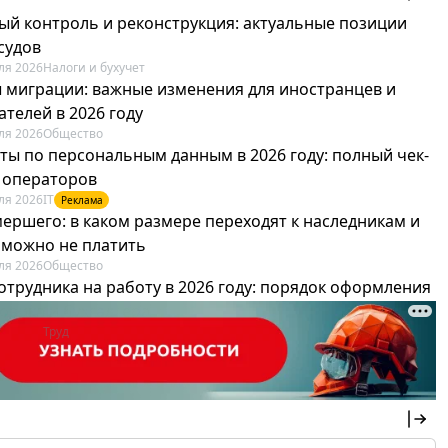
ый контроль и реконструкция: актуальные позиции
судов
ля 2026
Налоги и бухучет
 миграции: важные изменения для иностранцев и
телей в 2026 году
ля 2026
Общество
ты по персональным данным в 2026 году: полный чек-
я операторов
ля 2026
IT
Реклама
мершего: в каком размере переходят к наследникам и
х можно не платить
ля 2026
Общество
отрудника на работу в 2026 году: порядок оформления
овика и бухгалтера
ля 2026
Труд
Реклама