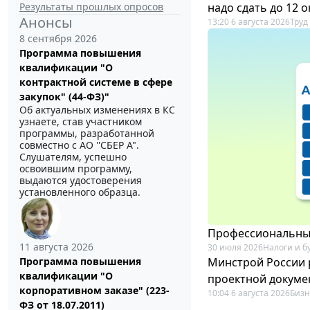
Результаты прошлых опросов
надо сдать до 12 
Анонсы
13:20 6 августа 2026
Труд
8 сентября 2026
Программа повышения
квалификации "О
контрактной системе в сфере
закупок" (44-ФЗ)"
Об актуальных изменениях в КС
узнаете, став участником
программы, разработанной
совместно с АО ''СБЕР А".
Слушателям, успешно
освоившим программу,
выдаются удостоверения
установленного образца.
Профессиональный
11 августа 2026
30 июля 2026
Налоги и б
Минстрой России 
Программа повышения
квалификации "О
проектной докуме
корпоративном заказе" (223-
10:04 6 августа 2026
Бизн
ФЗ от 18.07.2011)