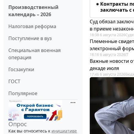
Контракты п
Производственный
заключать с
календарь – 2026
Суд обязал заключ
Налоговая реформа
в приеме незакон
18:38 6 августа 2026
Суде
Поступление в вуз
Племенные свидет
электронный фор
Специальная военная
18:16 6 августа 2026
IT
операция
Важные новости о
декаде июля
Госзакупки
17:46 6 августа 2026
Бюдж
ГОСТ
Популярное
Опрос
Как вы относитесь к
инициативе