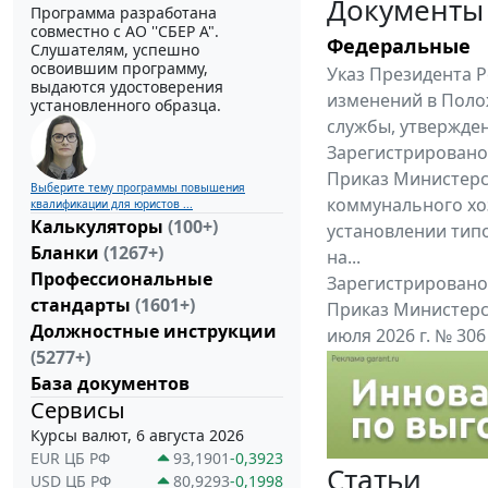
Документы
Программа разработана
совместно с АО ''СБЕР А".
Федеральные
Слушателям, успешно
освоившим программу,
Указ Президента Р
выдаются удостоверения
изменений в Поло
установленного образца.
службы, утвержден
Зарегистрировано 
Приказ Министерс
Выберите тему программы повышения
коммунального хоз
квалификации для юристов ...
Калькуляторы
(100+)
установлении тип
Бланки
(1267+)
на...
Профессиональные
Зарегистрировано 
стандарты
(1601+)
Приказ Министерс
Должностные инструкции
июля 2026 г. № 30
(5277+)
приказу Министерс
База документов
Все федеральные докум
Сервисы
Курсы валют, 6 августа 2026
EUR ЦБ РФ
93,1901
-0,3923
Статьи
USD ЦБ РФ
80,9293
-0,1998