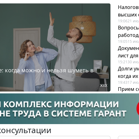
Налогов
высших 
19:06
21 ию
Вопросы
работода
19:05
15 ию
Докумен
лист дл
15:21
30 ию
Долги у
: когда можно и нельзя шуметь в
когда и
19:43
17 ию
ЖКХ
Прием с
для кадр
12:28
22 ию
консультации