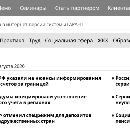
Демо
Семинары
Стать партнером
Клиента
Практика
Труд
Социальная сфера
ЖКХ
Образ
вгуста 2026
РФ указали на нюансы информирования
Росси
счетов за границей
серви
сдумы инициировали ужесточение
Серви
го учета в регионах
неупл
Ф отменил спецрежим для депозитов
Соци
едружественных стран
пенси