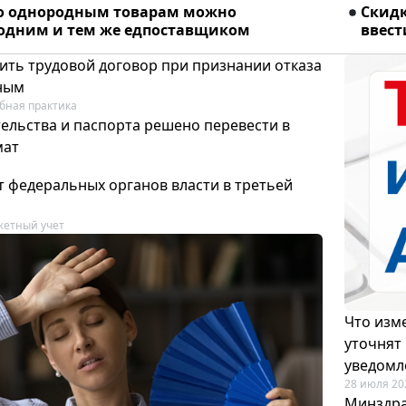
о однородным товарам можно
Скидк
 одним и тем же едпоставщиком
ввест
ить трудовой договор при признании отказа
ным
бная практика
ельства и паспорта решено перевести в
мат
т федеральных органов власти в третьей
етный учет
Что изме
уточнят
уведомл
28 июля 20
Минздра