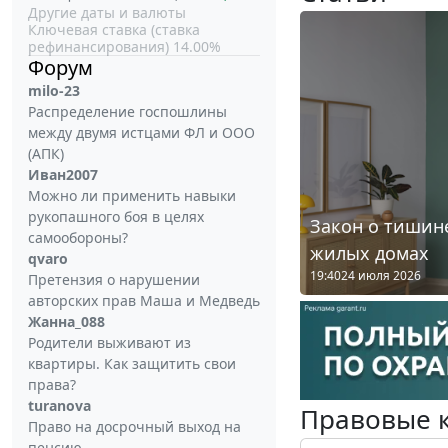
Другие даты и валюты
Ключевая ставка (ставка
рефинансирования) 14.00%
Форум
milo-23
Распределение госпошлины
между двумя истцами ФЛ и ООО
(АПК)
Иван2007
Можно ли применить навыки
рукопашного боя в целях
Закон о тишине
самообороны?
жилых домах
qvaro
19:40
24 июля 2026
Претензия о нарушении
авторских прав Маша и Медведь
Жанна_088
Родители выживают из
квартиры. Как защитить свои
права?
turanova
Правовые 
Право на досрочный выход на
пенсию