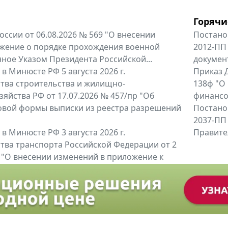
Горячи
оссии от 06.08.2026 № 569 "О внесении
Постано
жение о порядке прохождения военной
2012-ПП
ное Указом Президента Российской...
докумен
в Минюсте РФ 5 августа 2026 г.
Приказ Д
тва строительства и жилищно-
138ф "О
яйства РФ от 17.07.2026 № 457/пр "Об
финансов
овой формы выписки из реестра разрешений
Постано
2037-ПП
в Минюсте РФ 3 августа 2026 г.
Правител
тва транспорта Российской Федерации от 2
6 "О внесении изменений в приложение к
тва транспорта Российской...
енты
Все регио