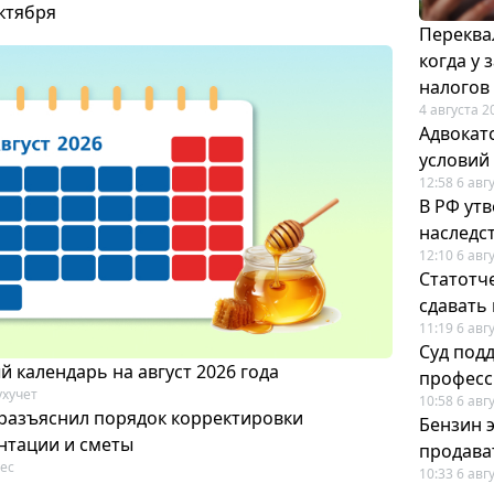
октября
Переква
когда у
налогов
4 августа 2
Адвокат
условий
12:58 6 авг
В РФ ут
наследс
12:10 6 авг
Статотч
сдавать
11:19 6 авг
Суд под
 календарь на август 2026 года
професс
ухучет
10:58 6 авг
разъяснил порядок корректировки
Бензин 
нтации и сметы
продават
ес
10:33 6 авг