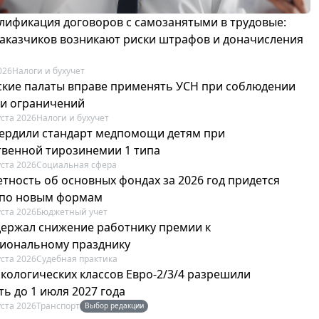
лификация договоров с самозанятыми в трудовые:
 заказчиков возникают риски штрафов и доначисления
026
Налоги и бухучет
ские палаты вправе применять УСН при соблюдении
 и ограничений
уста 2026
Налоги и бухучет
вердили стандарт медпомощи детям при
твенной тирозинемии 1 типа
уста 2026
Социальная сфера
етность об основных фондах за 2026 год придется
 по новым формам
уста 2026
Бюджетный учет
держал снижение работнику премии к
иональному празднику
уста 2026
Судебная практика
экологических классов Евро-2/3/4 разрешили
ь до 1 июля 2027 года
уста 2026
Транспорт
Выбор редакции