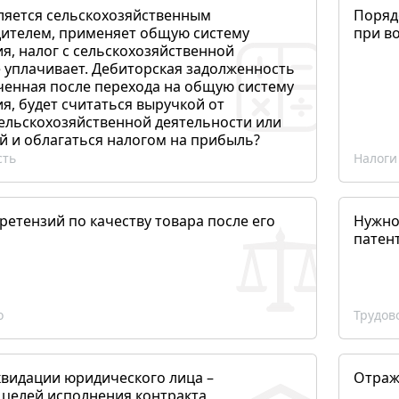
ляется сельскохозяйственным
Поряд
ителем, применяет общую систему
при в
я, налог с сельскохозяйственной
 уплачивает. Дебиторская задолженность
ченная после перехода на общую систему
, будет считаться выручкой от
сельскохозяйственной деятельности или
й и облагаться налогом на прибыль?
сть
Налоги
етензий по качеству товара после его
Нужно
патен
о
Трудов
квидации юридического лица –
Отраж
 целей исполнения контракта