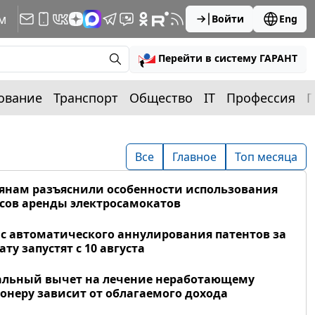
м
Войти
Eng
Перейти в систему ГАРАНТ
ование
Транспорт
Общество
IT
Профессия
П
Все
Главное
Топ месяца
янам разъяснили особенности использования
сов аренды электросамокатов
с автоматического аннулирования патентов за
ату запустят с 10 августа
альный вычет на лечение неработающему
онеру зависит от облагаемого дохода