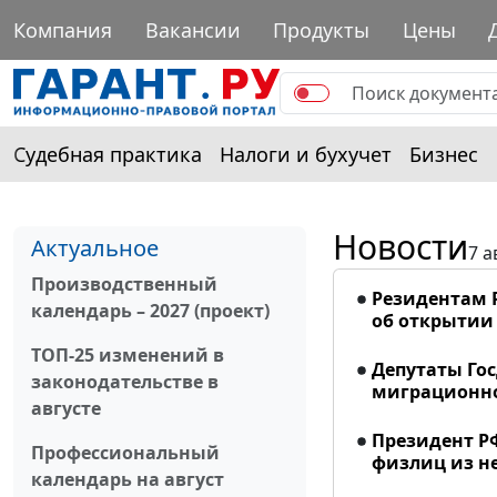
Компания
Вакансии
Продукты
Цены
Судебная практика
Налоги и бухучет
Бизнес
Новости
Актуальное
7 а
Производственный
Резидентам 
календарь – 2027 (проект)
об открытии 
ТОП-25 изменений в
Депутаты Го
законодательстве в
миграционно
августе
Президент Р
Профессиональный
физлиц из н
календарь на август