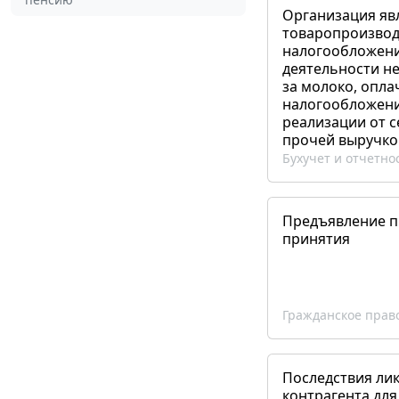
Организация яв
товаропроизвод
налогообложени
деятельности не
за молоко, опла
налогообложения
реализации от 
прочей выручко
Бухучет и отчетно
Предъявление пр
принятия
Гражданское прав
Последствия ли
контрагента для