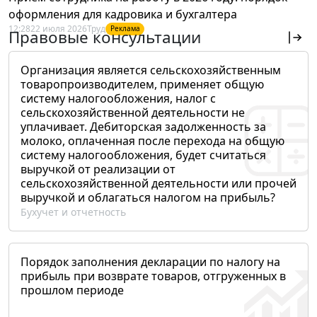
оформления для кадровика и бухгалтера
12:28
22 июля 2026
Труд
Реклама
Правовые консультации
Организация является сельскохозяйственным
товаропроизводителем, применяет общую
систему налогообложения, налог с
сельскохозяйственной деятельности не
уплачивает. Дебиторская задолженность за
молоко, оплаченная после перехода на общую
систему налогообложения, будет считаться
выручкой от реализации от
сельскохозяйственной деятельности или прочей
выручкой и облагаться налогом на прибыль?
Бухучет и отчетность
Порядок заполнения декларации по налогу на
прибыль при возврате товаров, отгруженных в
прошлом периоде