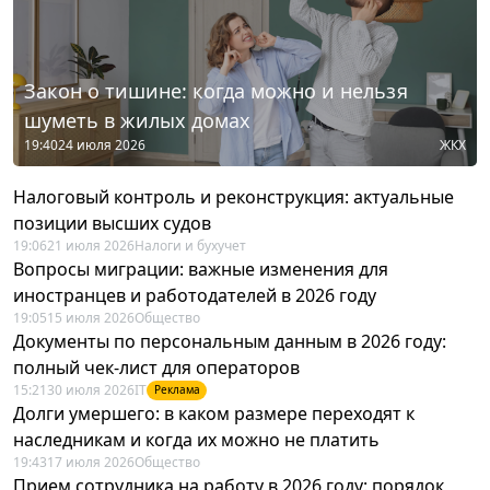
Закон о тишине: когда можно и нельзя
шуметь в жилых домах
19:40
24 июля 2026
ЖКХ
Налоговый контроль и реконструкция: актуальные
позиции высших судов
19:06
21 июля 2026
Налоги и бухучет
Вопросы миграции: важные изменения для
иностранцев и работодателей в 2026 году
19:05
15 июля 2026
Общество
Документы по персональным данным в 2026 году:
полный чек-лист для операторов
15:21
30 июля 2026
IT
Реклама
Долги умершего: в каком размере переходят к
наследникам и когда их можно не платить
19:43
17 июля 2026
Общество
Прием сотрудника на работу в 2026 году: порядок