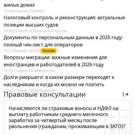
жилых домах
19:40
24 июля 2026
ЖКХ
Налоговый контроль и реконструкция: актуальные
позиции высших судов
19:06
21 июля 2026
Налоги и бухучет
Документы по персональным данным в 2026 году:
полный чек-лист для операторов
15:21
30 июля 2026
IT
Реклама
Вопросы миграции: важные изменения для
иностранцев и работодателей в 2026 году
19:05
15 июля 2026
Общество
Долги умершего: в каком размере переходят к
наследникам и когда их можно не платить
19:43
17 июля 2026
Общество
Правовые консультации
Начисляются ли страховые взносы и НДФЛ на
выплату работникам среднего месячного
заработка за четвертый месяц после
увольнения (гражданам, проживающим в ЗАТО)?