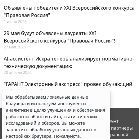
Объявлены победители XXI Всероссийского конкурса
"Правовая Россия"
1 июня 2026
29 мая будут объявлены лауреаты XXI
Всероссийского конкурса "Правовая Россия"!
27 мая 2026
AI-ассистент Искра теперь анализирует нормативно-
техническую документацию
28 апреля 2026
"ГАРАНТ Электронный экспресс" провел обучающий
вебинар по работе с AI-ассистентом Искра
Мы обрабатываем локальные данные
23 апреля 2026
браузера и используем инструменты
аналитики в целях улучшения и обеспечения
работоспособности сайта, статистических
© ООО "НПП "ГАРАНТ-СЕРВИС", 2026. Система ГАРАНТ
исследований и обзоров. Вы можете
выпускается с 1990 года. Компания "Гарант" и ее партнеры
запретить обработку указанных данных в
являются участниками Российской ассоциации правовой
настройках браузера. Пожалуйста,