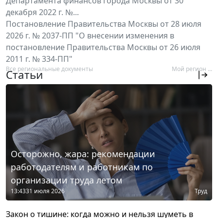
Департамента финансов города Москвы от 30
декабря 2022 г. №...
Постановление Правительства Москвы от 28 июля
2026 г. № 2037-ПП "О внесении изменения в
постановление Правительства Москвы от 26 июля
2011 г. № 334-ПП"
Все региональные документы
Мой регион ...
Статьи
Осторожно, жара: рекомендации
работодателям и работникам по
организации труда летом
13:43
31 июля 2026
Труд
Закон о тишине: когда можно и нельзя шуметь в