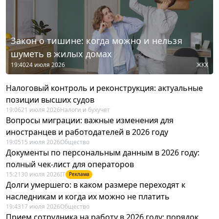
Закон о тишине: когда можно и нельзя
шуметь в жилых домах
19:40
24 июля 2026
ЖКХ
Налоговый контроль и реконструкция: актуальные
позиции высших судов
19:06
21 июля 2026
Налоги и бухучет
Вопросы миграции: важные изменения для
иностранцев и работодателей в 2026 году
19:05
15 июля 2026
Общество
Документы по персональным данным в 2026 году:
полный чек-лист для операторов
15:21
30 июля 2026
IT
Реклама
Долги умершего: в каком размере переходят к
наследникам и когда их можно не платить
19:43
17 июля 2026
Общество
Прием сотрудника на работу в 2026 году: порядок