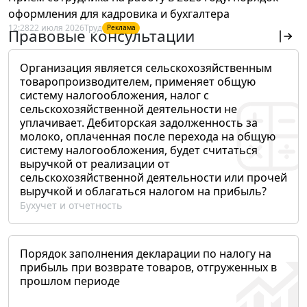
оформления для кадровика и бухгалтера
12:28
22 июля 2026
Труд
Реклама
Правовые консультации
Организация является сельскохозяйственным
товаропроизводителем, применяет общую
систему налогообложения, налог с
сельскохозяйственной деятельности не
уплачивает. Дебиторская задолженность за
молоко, оплаченная после перехода на общую
систему налогообложения, будет считаться
выручкой от реализации от
сельскохозяйственной деятельности или прочей
выручкой и облагаться налогом на прибыль?
Бухучет и отчетность
Порядок заполнения декларации по налогу на
прибыль при возврате товаров, отгруженных в
прошлом периоде