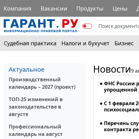
Компания
Вакансии
Продукты
Цены
Судебная практика
Налоги и бухучет
Бизнес
Новости
Актуальное
9 а
Производственный
ФНС России р
календарь – 2027 (проект)
упрощенной
ТОП-25 изменений в
С 1 февраля 
законодательстве в
психосоциал
августе
Перечень сл
Профессиональный
контракта р
календарь на август