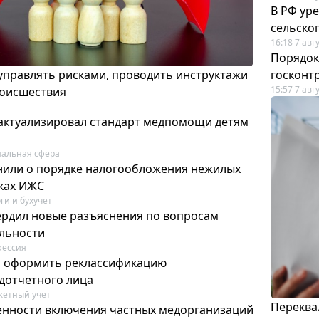
В РФ ур
сельско
16:18 7 авг
Порядок
 управлять рисками, проводить инструктажи
госконт
15:57 7 авг
роисшествия
актуализировал стандарт медпомощи детям
альная сфера
или о порядке налогообложения нежилых
тках ИЖС
ги и бухучет
ердил новые разъяснения по вопросам
ельности
фессия
м оформить реклассификацию
дотчетного лица
етный учет
Переква
нности включения частных медорганизаций