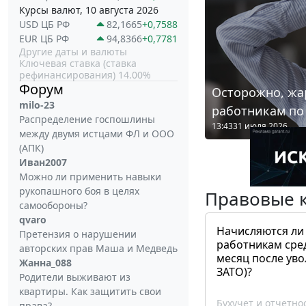
Курсы валют, 10 августа 2026
USD ЦБ РФ
82,1665
+0,7588
EUR ЦБ РФ
94,8366
+0,7781
Другие даты и валюты
Ключевая ставка (ставка
рефинансирования) 14.00%
Форум
Осторожно, жа
milo-23
работникам по
Распределение госпошлины
13:43
31 июля 2026
между двумя истцами ФЛ и ООО
(АПК)
Иван2007
Можно ли применить навыки
рукопашного боя в целях
Правовые 
самообороны?
qvaro
Начисляются ли
Претензия о нарушении
работникам сре
авторских прав Маша и Медведь
месяц после ув
Жанна_088
ЗАТО)?
Родители выживают из
квартиры. Как защитить свои
Бухучет и отчетно
права?