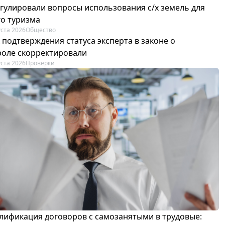
егулировали вопросы использования с/х земель для
го туризма
уста 2026
Общество
 подтверждения статуса эксперта в законе о
роле скорректировали
уста 2026
Проверки
лификация договоров с самозанятыми в трудовые: