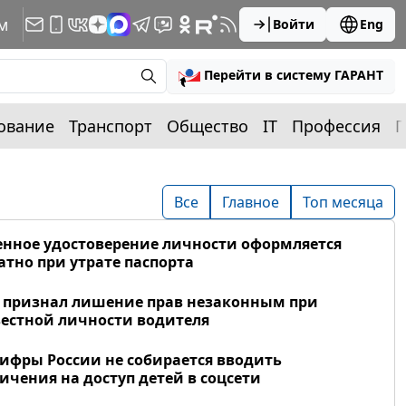
м
Войти
Eng
Перейти в систему ГАРАНТ
ование
Транспорт
Общество
IT
Профессия
П
Все
Главное
Топ месяца
нное удостоверение личности оформляется
атно при утрате паспорта
 признал лишение прав незаконным при
естной личности водителя
фры России не собирается вводить
ичения на доступ детей в соцсети