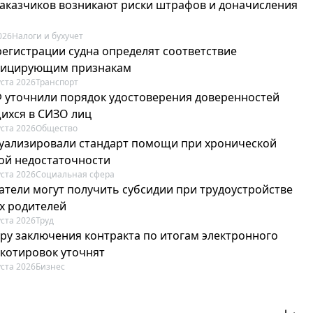
 заказчиков возникают риски штрафов и доначисления
026
Налоги и бухучет
регистрации судна определят соответствие
фицирующим признакам
уста 2026
Транспорт
Ф уточнили порядок удостоверения доверенностей
ихся в СИЗО лиц
уста 2026
Общество
туализировали стандарт помощи при хронической
ой недостаточности
уста 2026
Социальная сфера
атели могут получить субсидии при трудоустройстве
х родителей
уста 2026
Труд
ру заключения контракта по итогам электронного
 котировок уточнят
уста 2026
Бизнес