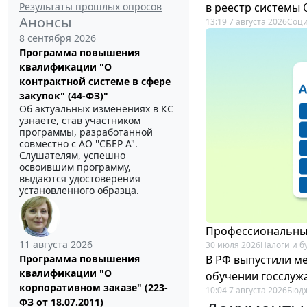
Результаты прошлых опросов
в реестр системы
Анонсы
13:19 7 августа 2026
Соци
8 сентября 2026
Программа повышения
квалификации "О
контрактной системе в сфере
закупок" (44-ФЗ)"
Об актуальных изменениях в КС
узнаете, став участником
программы, разработанной
совместно с АО ''СБЕР А".
Слушателям, успешно
освоившим программу,
выдаются удостоверения
установленного образца.
Профессиональный
11 августа 2026
30 июля 2026
Налоги и б
В РФ выпустили ме
Программа повышения
квалификации "О
обучении госслуж
корпоративном заказе" (223-
10:04 7 августа 2026
Бюдж
ФЗ от 18.07.2011)