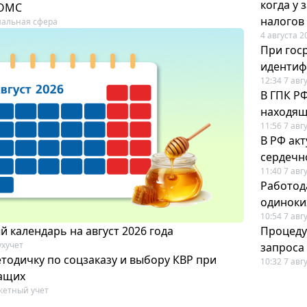
когда у
 ОМС
налогов
альная сфера
4 августа 2
При гос
иденти
12:34 7 авг
В ГПК Р
находящ
11:56 7 авг
В РФ ак
сердечн
11:40 7 авг
Работод
одиноки
10:54 7 авг
 календарь на август 2026 года
Процеду
ухучет
запроса
тодичку по соцзаказу и выбору КВР при
10:32 7 авг
ащих
етный учет