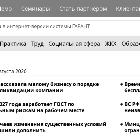
Демо
Семинары
Стать партнером
Клиента
Практика
Труд
Социальная сфера
ЖКХ
Образ
вгуста 2026
ассказала малому бизнесу о порядке
Време
 ликвидации компании
беспл
2027 года заработает ГОСТ по
ВС РФ
ьным рискам на рабочем месте
неизв
учаев изменения существенных условий
Минци
ешили дополнить
огран