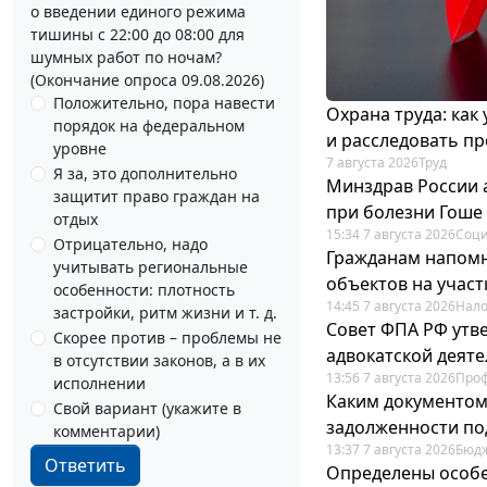
о введении единого режима
тишины с 22:00 до 08:00 для
шумных работ по ночам?
(Окончание опроса 09.08.2026)
Положительно, пора навести
Охрана труда: как
порядок на федеральном
и расследовать п
уровне
7 августа 2026
Труд
Я за, это дополнительно
Минздрав России 
защитит право граждан на
при болезни Гоше
отдых
15:34 7 августа 2026
Соци
Отрицательно, надо
Гражданам напомн
учитывать региональные
объектов на учас
особенности: плотность
14:45 7 августа 2026
Нало
застройки, ритм жизни и т. д.
Совет ФПА РФ утв
Скорее против – проблемы не
адвокатской деят
в отсутствии законов, а в их
13:56 7 августа 2026
Про
исполнении
Каким документо
Свой вариант (укажите в
задолженности по
комментарии)
13:37 7 августа 2026
Бюдж
Ответить
Определены особе