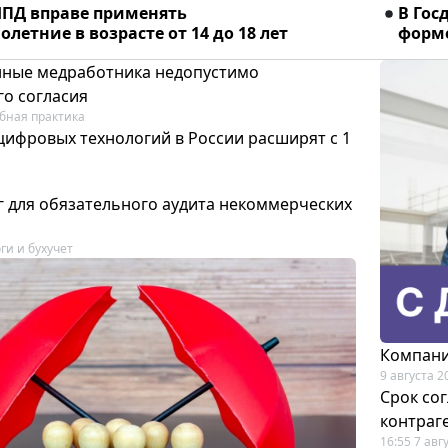
ПД вправе применять
В Гос
летние в возрасте от 14 до 18 лет
форме
ные медработника недопустимо
го согласия
бная практика
цифровых технологий в России расширят с 1
 для обязательного аудита некоммерческих
ги и бухучет
Компани
9 августа 2
Срок со
контраг
16:55 7 авг