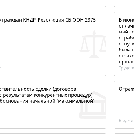
о граждан КНДР. Резолюция СБ ООН 2375
В июн
оплач
май со
отраб
отпуск
была 
страхо
прини
о
Трудов
ствительность сделки (договора,
Отраж
о результатам конкурентных процедур)
боснования начальной (максимальной)
?
Бюджет