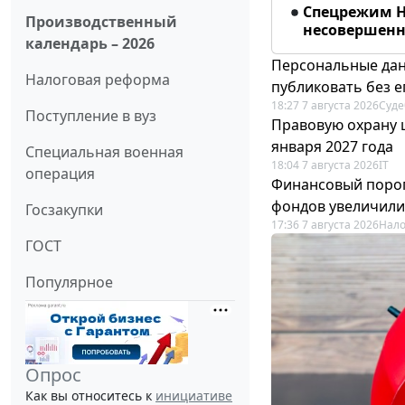
Спецрежим Н
Производственный
несовершенно
календарь – 2026
Персональные дан
Налоговая реформа
публиковать без е
18:27 7 августа 2026
Суде
Поступление в вуз
Правовую охрану 
января 2027 года
Специальная военная
18:04 7 августа 2026
IT
операция
Финансовый порог
фондов увеличили
Госзакупки
17:36 7 августа 2026
Нало
ГОСТ
Популярное
Опрос
Как вы относитесь к
инициативе