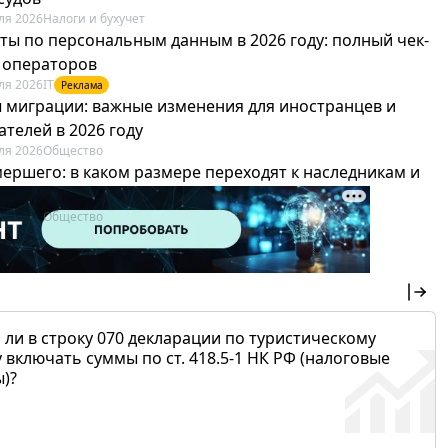
ля 2026
Налоги и бухучет
ты по персональным данным в 2026 году: полный чек-
я операторов
ля 2026
IT
Реклама
 миграции: важные изменения для иностранцев и
телей в 2026 году
ля 2026
Общество
мершего: в каком размере переходят к наследникам и
х можно не платить
ля 2026
Общество
 ли в строку 070 декларации по туристическому
 включать суммы по ст. 418.5-1 НК РФ (налоговые
)?