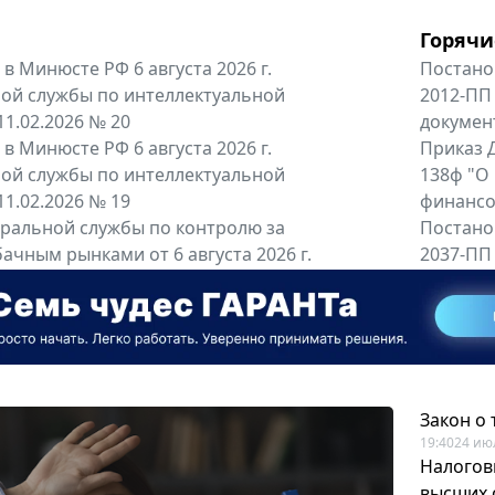
Горячи
в Минюсте РФ 6 августа 2026 г.
Постано
ой службы по интеллектуальной
2012-ПП
11.02.2026 № 20
докумен
в Минюсте РФ 6 августа 2026 г.
Приказ Д
ой службы по интеллектуальной
138ф "О
11.02.2026 № 19
финансов
альной службы по контролю за
Постано
ачным рынками от 6 августа 2026 г.
2037-ПП
одителей и импортёров алкогольной...
Правител
енты
Все регио
Закон о
19:40
24 ию
Налогов
высших 