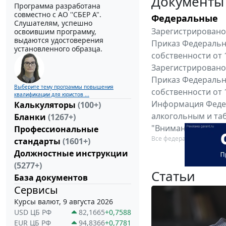
Документы
Программа разработана
совместно с АО ''СБЕР А".
Федеральные
Слушателям, успешно
Зарегистрировано 
освоившим программу,
выдаются удостоверения
Приказ Федеральн
установленного образца.
собственности от 
Зарегистрировано 
Приказ Федеральн
Выберите тему программы повышения
собственности от 
квалификации для юристов ...
Информация Федер
Калькуляторы
(100+)
алкогольным и таб
Бланки
(1267+)
"Вниманию произв
Профессиональные
Все федеральные докум
стандарты
(1601+)
Должностные инструкции
(5277+)
Статьи
База документов
Сервисы
Курсы валют, 9 августа 2026
USD ЦБ РФ
82,1665
+0,7588
EUR ЦБ РФ
94,8366
+0,7781