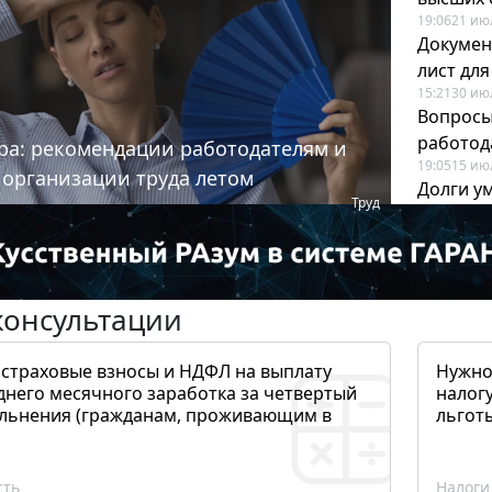
19:06
21 ию
Докумен
лист дл
15:21
30 ию
Вопросы
работода
ра: рекомендации работодателям и
19:05
15 ию
 организации труда летом
Долги у
Труд
когда и
19:43
17 ию
консультации
 страховые взносы и НДФЛ на выплату
Нужно
днего месячного заработка за четвертый
налогу
ольнения (гражданам, проживающим в
льготы
сть
Налоги