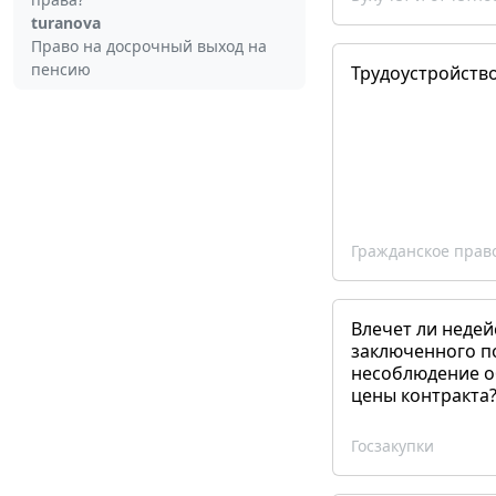
turanova
Право на досрочный выход на
пенсию
Трудоустройств
Гражданское прав
Влечет ли недей
заключенного п
несоблюдение о
цены контракта
Госзакупки