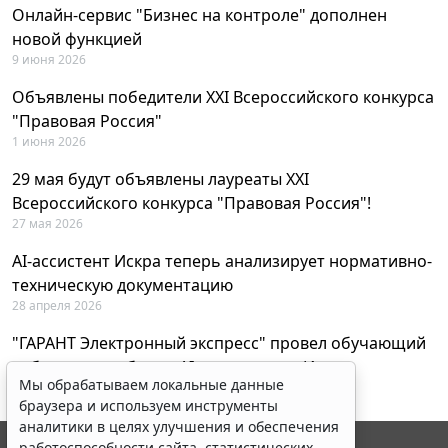
Онлайн-сервис "Бизнес на контроле" дополнен
новой функцией
9 июня 2026
Объявлены победители XXI Всероссийского конкурса
"Правовая Россия"
1 июня 2026
29 мая будут объявлены лауреаты XXI
Всероссийского конкурса "Правовая Россия"!
27 мая 2026
AI-ассистент Искра теперь анализирует нормативно-
техническую документацию
28 апреля 2026
"ГАРАНТ Электронный экспресс" провел обучающий
вебинар по работе с AI-ассистентом Искра
Мы обрабатываем локальные данные
23 апреля 2026
браузера и используем инструменты
аналитики в целях улучшения и обеспечения
работоспособности сайта, статистических