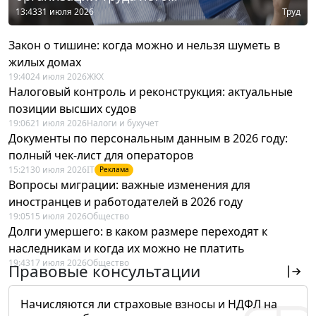
13:43
31 июля 2026
Труд
Закон о тишине: когда можно и нельзя шуметь в
жилых домах
19:40
24 июля 2026
ЖКХ
Налоговый контроль и реконструкция: актуальные
позиции высших судов
19:06
21 июля 2026
Налоги и бухучет
Документы по персональным данным в 2026 году:
полный чек-лист для операторов
15:21
30 июля 2026
IT
Реклама
Вопросы миграции: важные изменения для
иностранцев и работодателей в 2026 году
19:05
15 июля 2026
Общество
Долги умершего: в каком размере переходят к
наследникам и когда их можно не платить
19:43
17 июля 2026
Общество
Правовые консультации
Начисляются ли страховые взносы и НДФЛ на