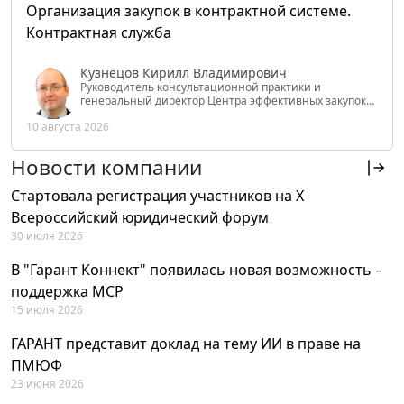
Организация закупок в контрактной системе.
Контрактная служба
Кузнецов Кирилл Владимирович
Руководитель консультационной практики и
генеральный директор Центра эффективных закупок
Tendery.ru, ведущий эксперт РАНХиГС при Президенте
10 августа 2026
РФ
Новости компании
Стартовала регистрация участников на X
Всероссийский юридический форум
30 июля 2026
В "Гарант Коннект" появилась новая возможность –
поддержка MCP
15 июля 2026
ГАРАНТ представит доклад на тему ИИ в праве на
ПМЮФ
23 июня 2026