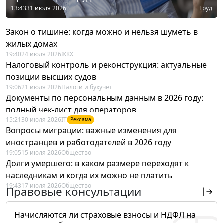
13:43
31 июля 2026
Труд
Закон о тишине: когда можно и нельзя шуметь в
жилых домах
19:40
24 июля 2026
ЖКХ
Налоговый контроль и реконструкция: актуальные
позиции высших судов
19:06
21 июля 2026
Налоги и бухучет
Документы по персональным данным в 2026 году:
полный чек-лист для операторов
15:21
30 июля 2026
IT
Реклама
Вопросы миграции: важные изменения для
иностранцев и работодателей в 2026 году
19:05
15 июля 2026
Общество
Долги умершего: в каком размере переходят к
наследникам и когда их можно не платить
19:43
17 июля 2026
Общество
Правовые консультации
Начисляются ли страховые взносы и НДФЛ на