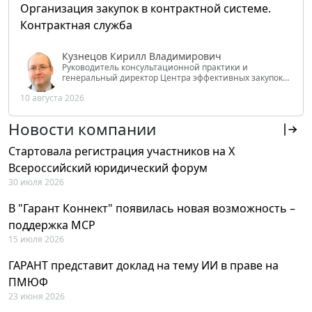
Организация закупок в контрактной системе.
Контрактная служба
Кузнецов Кирилл Владимирович
Руководитель консультационной практики и
генеральный директор Центра эффективных закупок
Tendery.ru, ведущий эксперт РАНХиГС при Президенте
10 августа 2026
РФ
Новости компании
Стартовала регистрация участников на X
Всероссийский юридический форум
30 июля 2026
В "Гарант Коннект" появилась новая возможность –
поддержка MCP
15 июля 2026
ГАРАНТ представит доклад на тему ИИ в праве на
ПМЮФ
23 июня 2026