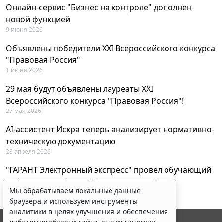
Онлайн-сервис "Бизнес на контроле" дополнен
новой функцией
9 июня 2026
Объявлены победители XXI Всероссийского конкурса
"Правовая Россия"
1 июня 2026
29 мая будут объявлены лауреаты XXI
Всероссийского конкурса "Правовая Россия"!
27 мая 2026
AI-ассистент Искра теперь анализирует нормативно-
техническую документацию
28 апреля 2026
"ГАРАНТ Электронный экспресс" провел обучающий
вебинар по работе с AI-ассистентом Искра
Мы обрабатываем локальные данные
23 апреля 2026
браузера и используем инструменты
аналитики в целях улучшения и обеспечения
работоспособности сайта, статистических