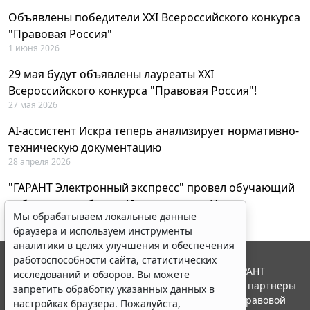
Объявлены победители XXI Всероссийского конкурса
"Правовая Россия"
1 июня 2026
29 мая будут объявлены лауреаты XXI
Всероссийского конкурса "Правовая Россия"!
27 мая 2026
AI-ассистент Искра теперь анализирует нормативно-
техническую документацию
28 апреля 2026
"ГАРАНТ Электронный экспресс" провел обучающий
вебинар по работе с AI-ассистентом Искра
Мы обрабатываем локальные данные
23 апреля 2026
браузера и используем инструменты
аналитики в целях улучшения и обеспечения
работоспособности сайта, статистических
© ООО "НПП "ГАРАНТ-СЕРВИС", 2026. Система ГАРАНТ
исследований и обзоров. Вы можете
выпускается с 1990 года. Компания "Гарант" и ее партнеры
запретить обработку указанных данных в
являются участниками Российской ассоциации правовой
настройках браузера. Пожалуйста,