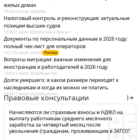
жилых домах
19:40
24 июля 2026
ЖКХ
Налоговый контроль и реконструкция: актуальные
позиции высших судов
19:06
21 июля 2026
Налоги и бухучет
Документы по персональным данным в 2026 году:
полный чек-лист для операторов
15:21
30 июля 2026
IT
Реклама
Вопросы миграции: важные изменения для
иностранцев и работодателей в 2026 году
19:05
15 июля 2026
Общество
Долги умершего: в каком размере переходят к
наследникам и когда их можно не платить
19:43
17 июля 2026
Общество
Правовые консультации
Начисляются ли страховые взносы и НДФЛ на
выплату работникам среднего месячного
заработка за четвертый месяц после
увольнения (гражданам, проживающим в ЗАТО)?