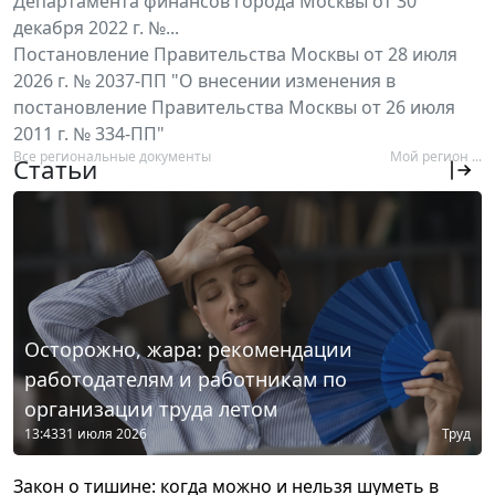
Департамента финансов города Москвы от 30
декабря 2022 г. №...
Постановление Правительства Москвы от 28 июля
2026 г. № 2037-ПП "О внесении изменения в
постановление Правительства Москвы от 26 июля
2011 г. № 334-ПП"
Все региональные документы
Мой регион ...
Статьи
Осторожно, жара: рекомендации
работодателям и работникам по
организации труда летом
13:43
31 июля 2026
Труд
Закон о тишине: когда можно и нельзя шуметь в