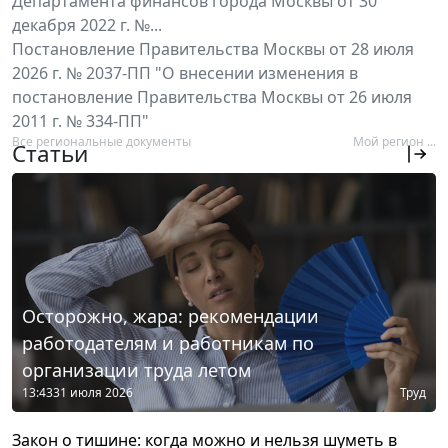
Департамента финансов города Москвы от 30
декабря 2022 г. №...
Постановление Правительства Москвы от 28 июля
2026 г. № 2037-ПП "О внесении изменения в
постановление Правительства Москвы от 26 июля
2011 г. № 334-ПП"
Все региональные документы
Мой регион ...
Статьи
Осторожно, жара: рекомендации
работодателям и работникам по
организации труда летом
13:43
31 июля 2026
Труд
Закон о тишине: когда можно и нельзя шуметь в