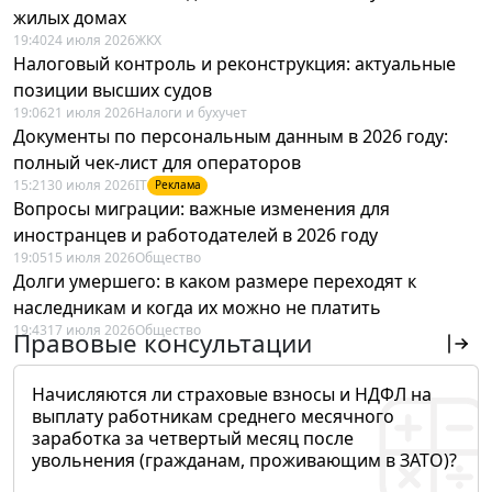
жилых домах
19:40
24 июля 2026
ЖКХ
Налоговый контроль и реконструкция: актуальные
позиции высших судов
19:06
21 июля 2026
Налоги и бухучет
Документы по персональным данным в 2026 году:
полный чек-лист для операторов
15:21
30 июля 2026
IT
Реклама
Вопросы миграции: важные изменения для
иностранцев и работодателей в 2026 году
19:05
15 июля 2026
Общество
Долги умершего: в каком размере переходят к
наследникам и когда их можно не платить
19:43
17 июля 2026
Общество
Правовые консультации
Начисляются ли страховые взносы и НДФЛ на
выплату работникам среднего месячного
заработка за четвертый месяц после
увольнения (гражданам, проживающим в ЗАТО)?