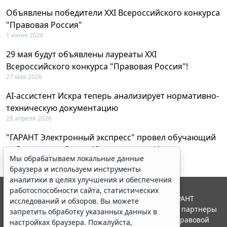
Объявлены победители XXI Всероссийского конкурса
"Правовая Россия"
1 июня 2026
29 мая будут объявлены лауреаты XXI
Всероссийского конкурса "Правовая Россия"!
27 мая 2026
AI-ассистент Искра теперь анализирует нормативно-
техническую документацию
28 апреля 2026
"ГАРАНТ Электронный экспресс" провел обучающий
вебинар по работе с AI-ассистентом Искра
Мы обрабатываем локальные данные
23 апреля 2026
браузера и используем инструменты
аналитики в целях улучшения и обеспечения
работоспособности сайта, статистических
© ООО "НПП "ГАРАНТ-СЕРВИС", 2026. Система ГАРАНТ
исследований и обзоров. Вы можете
выпускается с 1990 года. Компания "Гарант" и ее партнеры
запретить обработку указанных данных в
являются участниками Российской ассоциации правовой
настройках браузера. Пожалуйста,