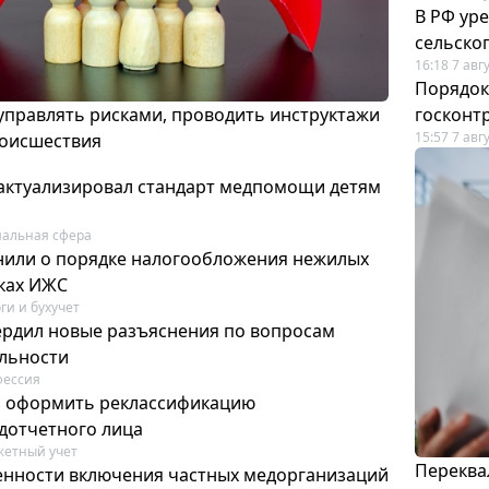
В РФ ур
сельско
16:18 7 авг
Порядок
 управлять рисками, проводить инструктажи
госконт
15:57 7 авг
роисшествия
актуализировал стандарт медпомощи детям
альная сфера
или о порядке налогообложения нежилых
тках ИЖС
ги и бухучет
ердил новые разъяснения по вопросам
ельности
фессия
м оформить реклассификацию
дотчетного лица
етный учет
Переква
нности включения частных медорганизаций