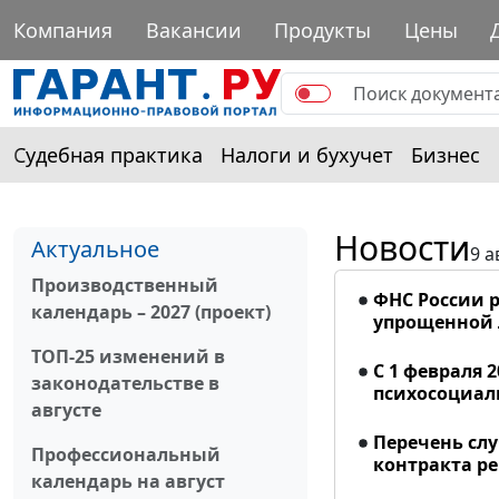
Компания
Вакансии
Продукты
Цены
Судебная практика
Налоги и бухучет
Бизнес
Новости
Актуальное
9 а
Производственный
ФНС России р
календарь – 2027 (проект)
упрощенной
ТОП-25 изменений в
С 1 февраля 
законодательстве в
психосоциал
августе
Перечень сл
Профессиональный
контракта р
календарь на август