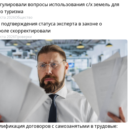
егулировали вопросы использования с/х земель для
го туризма
уста 2026
Общество
 подтверждения статуса эксперта в законе о
роле скорректировали
уста 2026
Проверки
лификация договоров с самозанятыми в трудовые: