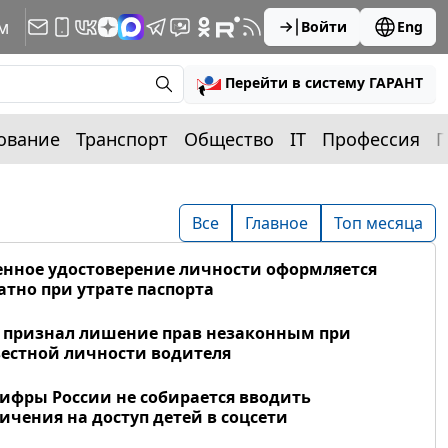
м
Войти
Eng
Перейти в систему ГАРАНТ
ование
Транспорт
Общество
IT
Профессия
П
Все
Главное
Топ месяца
нное удостоверение личности оформляется
атно при утрате паспорта
 признал лишение прав незаконным при
естной личности водителя
фры России не собирается вводить
ичения на доступ детей в соцсети