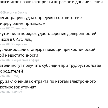
 заказчиков возникают риски штрафов и доначисления
026
Налоги и бухучет
регистрации судна определят соответствие
фицирующим признакам
уста 2026
Транспорт
Ф уточнили порядок удостоверения доверенностей
ихся в СИЗО лиц
уста 2026
Общество
туализировали стандарт помощи при хронической
ой недостаточности
уста 2026
Социальная сфера
атели могут получить субсидии при трудоустройстве
х родителей
уста 2026
Труд
ру заключения контракта по итогам электронного
 котировок уточнят
уста 2026
Бизнес