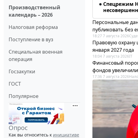
Спецрежим Н
Производственный
несовершенно
календарь – 2026
Персональные дан
Налоговая реформа
публиковать без е
18:27 7 августа 2026
Суде
Поступление в вуз
Правовую охрану 
января 2027 года
Специальная военная
18:04 7 августа 2026
IT
операция
Финансовый порог
фондов увеличили
Госзакупки
17:36 7 августа 2026
Нало
ГОСТ
Популярное
Опрос
Как вы относитесь к
инициативе