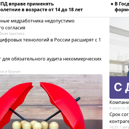
ПД вправе применять
В Гос
летние в возрасте от 14 до 18 лет
форме
ные медработника недопустимо
го согласия
бная практика
цифровых технологий в России расширят с 1
 для обязательного аудита некоммерческих
ги и бухучет
Компани
9 августа 2
Срок со
контраг
16:55 7 авг