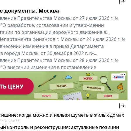
е документы. Москва
вление Правительства Москвы от 27 июля 2026 г. №
 "О разработке, согласовании и утверждении
тации по организации дорожного движения в...
епартамента финансов г. Москвы от 24 июля 2026 г. №
 внесении изменения в приказ Департамента
 города Москвы от 30 декабря 2022 г. №...
вление Правительства Москвы от 28 июля 2026 г. №
 "О внесении изменения в постановление
ьства Москвы от 26 июля 2011 г. № 334-ПП"
нальные документы
Мой регион ...
 тишине: когда можно и нельзя шуметь в жилых домах
ля 2026
ЖКХ
ый контроль и реконструкция: актуальные позиции