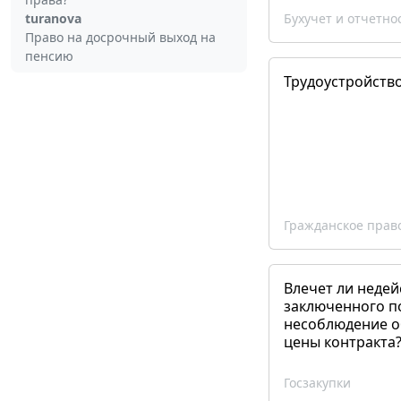
turanova
Бухучет и отчетно
Право на досрочный выход на
пенсию
Трудоустройств
Гражданское прав
Влечет ли недей
заключенного п
несоблюдение о
цены контракта
Госзакупки