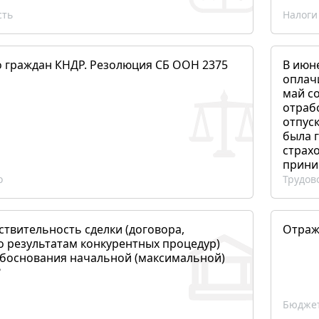
сть
Налоги
о граждан КНДР. Резолюция СБ ООН 2375
В июн
оплач
май со
отраб
отпуск
была 
страхо
прини
о
Трудов
ствительность сделки (договора,
Отраж
о результатам конкурентных процедур)
боснования начальной (максимальной)
?
Бюджет