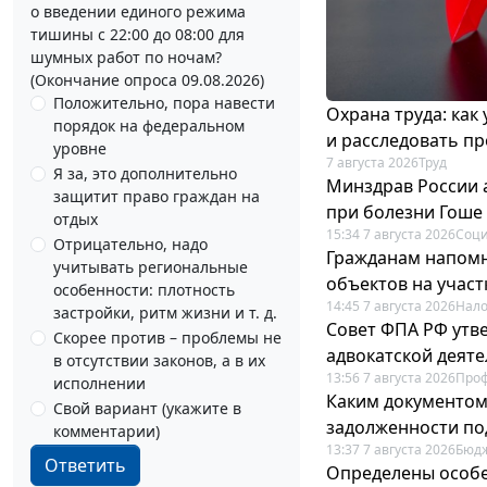
о введении единого режима
тишины с 22:00 до 08:00 для
шумных работ по ночам?
(Окончание опроса 09.08.2026)
Положительно, пора навести
Охрана труда: как
порядок на федеральном
и расследовать п
уровне
7 августа 2026
Труд
Я за, это дополнительно
Минздрав России 
защитит право граждан на
при болезни Гоше
отдых
15:34 7 августа 2026
Соци
Отрицательно, надо
Гражданам напомн
учитывать региональные
объектов на учас
особенности: плотность
14:45 7 августа 2026
Нало
застройки, ритм жизни и т. д.
Совет ФПА РФ утв
Скорее против – проблемы не
адвокатской деят
в отсутствии законов, а в их
13:56 7 августа 2026
Про
исполнении
Каким документо
Свой вариант (укажите в
задолженности по
комментарии)
13:37 7 августа 2026
Бюдж
Ответить
Определены особе