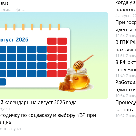
когда у
 ОМС
налогов
альная сфера
4 августа 2
При гос
иденти
12:34 7 авг
В ГПК Р
находящ
11:56 7 авг
В РФ ак
сердечн
11:40 7 авг
Работод
одиноки
10:54 7 авг
 календарь на август 2026 года
Процеду
ухучет
запроса
тодичку по соцзаказу и выбору КВР при
10:32 7 авг
ащих
етный учет