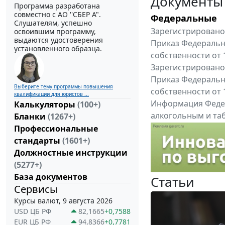
Документы
Программа разработана
совместно с АО ''СБЕР А".
Федеральные
Слушателям, успешно
Зарегистрировано 
освоившим программу,
выдаются удостоверения
Приказ Федеральн
установленного образца.
собственности от 
Зарегистрировано 
Приказ Федеральн
Выберите тему программы повышения
собственности от 
квалификации для юристов ...
Информация Федер
Калькуляторы
(100+)
алкогольным и таб
Бланки
(1267+)
"Вниманию произв
Профессиональные
Все федеральные докум
стандарты
(1601+)
Должностные инструкции
(5277+)
База документов
Статьи
Сервисы
Курсы валют, 9 августа 2026
USD ЦБ РФ
82,1665
+0,7588
EUR ЦБ РФ
94,8366
+0,7781