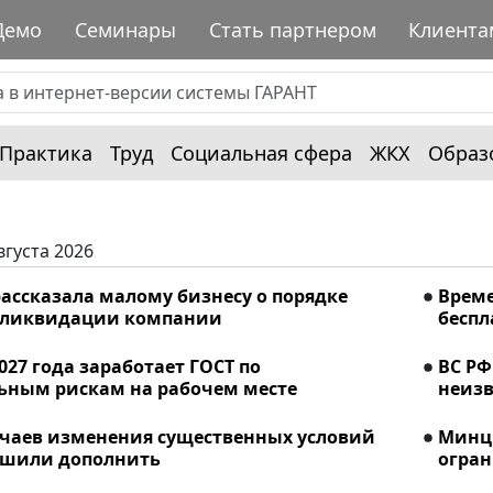
Демо
Семинары
Стать партнером
Клиента
Практика
Труд
Социальная сфера
ЖКХ
Образ
вгуста 2026
ассказала малому бизнесу о порядке
Време
 ликвидации компании
беспл
2027 года заработает ГОСТ по
ВС РФ
ьным рискам на рабочем месте
неизв
учаев изменения существенных условий
Минци
ешили дополнить
огран