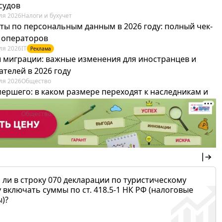
судов
ля 2026
Налоги и бухучет
ты по персональным данным в 2026 году: полный чек-
я операторов
ля 2026
IT
Реклама
 миграции: важные изменения для иностранцев и
телей в 2026 году
ля 2026
Общество
мершего: в каком размере переходят к наследникам и
х можно не платить
ля 2026
Общество
 ли в строку 070 декларации по туристическому
 включать суммы по ст. 418.5-1 НК РФ (налоговые
)?