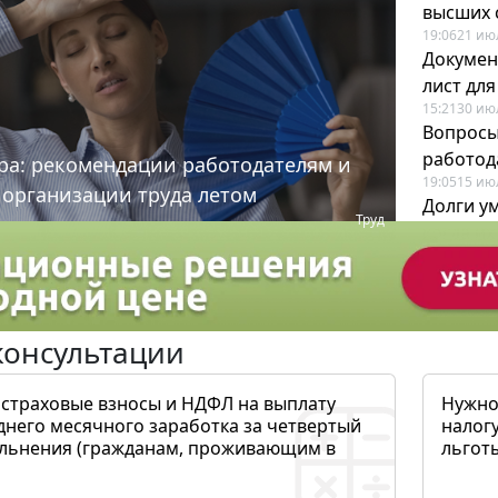
высших 
19:06
21 ию
Докумен
лист дл
15:21
30 ию
Вопросы
работода
ра: рекомендации работодателям и
19:05
15 ию
 организации труда летом
Долги у
Труд
когда и
19:43
17 ию
консультации
 страховые взносы и НДФЛ на выплату
Нужно
днего месячного заработка за четвертый
налогу
ольнения (гражданам, проживающим в
льготы