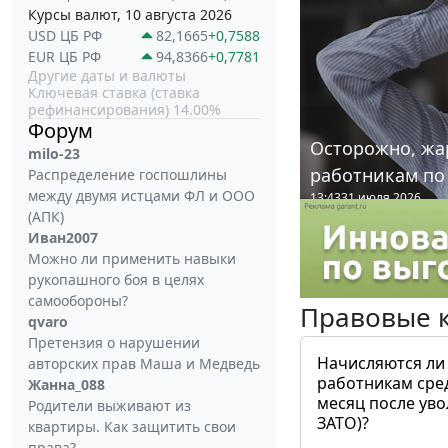
Курсы валют, 10 августа 2026
USD ЦБ РФ
82,1665
+0,7588
EUR ЦБ РФ
94,8366
+0,7781
Другие даты и валюты
Ключевая ставка (ставка
рефинансирования) 14.00%
Форум
Осторожно, жа
milo-23
работникам по
Распределение госпошлины
между двумя истцами ФЛ и ООО
13:43
31 июля 2026
(АПК)
Иван2007
Можно ли применить навыки
рукопашного боя в целях
самообороны?
Правовые 
qvaro
Претензия о нарушении
Начисляются ли
авторских прав Маша и Медведь
работникам сре
Жанна_088
месяц после ув
Родители выживают из
ЗАТО)?
квартиры. Как защитить свои
права?