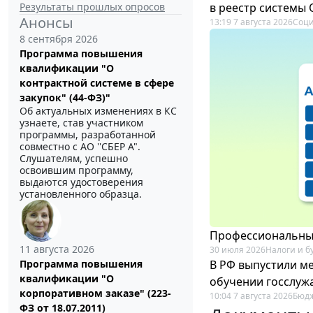
Результаты прошлых опросов
в реестр системы
Анонсы
13:19 7 августа 2026
Соци
8 сентября 2026
Программа повышения
квалификации "О
контрактной системе в сфере
закупок" (44-ФЗ)"
Об актуальных изменениях в КС
узнаете, став участником
программы, разработанной
совместно с АО ''СБЕР А".
Слушателям, успешно
освоившим программу,
выдаются удостоверения
установленного образца.
Профессиональный
11 августа 2026
30 июля 2026
Налоги и б
В РФ выпустили ме
Программа повышения
квалификации "О
обучении госслуж
корпоративном заказе" (223-
10:04 7 августа 2026
Бюдж
ФЗ от 18.07.2011)