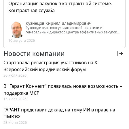
Организация закупок в контрактной системе.
Контрактная служба
Кузнецов Кирилл Владимирович
Руководитель консультационной практики и
генеральный директор Центра эффективных закупок
Tendery.ru, ведущий эксперт РАНХиГС при Президенте
10 августа 2026
РФ
Новости компании
Стартовала регистрация участников на X
Всероссийский юридический форум
30 июля 2026
В "Гарант Коннект" появилась новая возможность –
поддержка MCP
15 июля 2026
ГАРАНТ представит доклад на тему ИИ в праве на
ПМЮФ
23 июня 2026