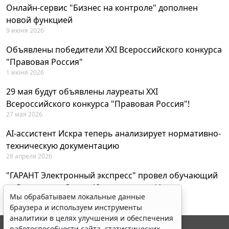
Онлайн-сервис "Бизнес на контроле" дополнен
новой функцией
9 июня 2026
Объявлены победители XXI Всероссийского конкурса
"Правовая Россия"
1 июня 2026
29 мая будут объявлены лауреаты XXI
Всероссийского конкурса "Правовая Россия"!
27 мая 2026
AI-ассистент Искра теперь анализирует нормативно-
техническую документацию
28 апреля 2026
"ГАРАНТ Электронный экспресс" провел обучающий
вебинар по работе с AI-ассистентом Искра
Мы обрабатываем локальные данные
23 апреля 2026
браузера и используем инструменты
аналитики в целях улучшения и обеспечения
работоспособности сайта, статистических