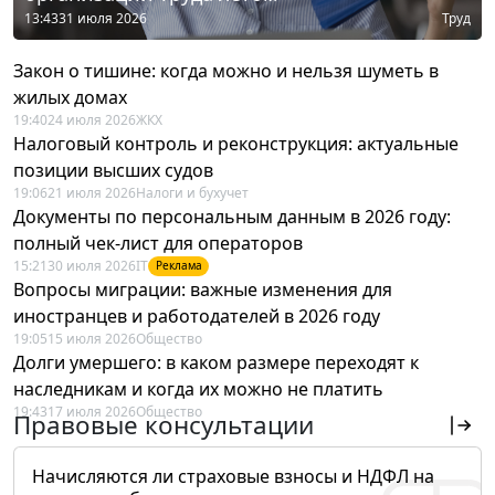
13:43
31 июля 2026
Труд
Закон о тишине: когда можно и нельзя шуметь в
жилых домах
19:40
24 июля 2026
ЖКХ
Налоговый контроль и реконструкция: актуальные
позиции высших судов
19:06
21 июля 2026
Налоги и бухучет
Документы по персональным данным в 2026 году:
полный чек-лист для операторов
15:21
30 июля 2026
IT
Реклама
Вопросы миграции: важные изменения для
иностранцев и работодателей в 2026 году
19:05
15 июля 2026
Общество
Долги умершего: в каком размере переходят к
наследникам и когда их можно не платить
19:43
17 июля 2026
Общество
Правовые консультации
Начисляются ли страховые взносы и НДФЛ на