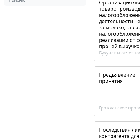
Организация яв
товаропроизвод
налогообложени
деятельности не
за молоко, опла
налогообложения
реализации от 
прочей выручко
Бухучет и отчетно
Предъявление пр
принятия
Гражданское прав
Последствия ли
контрагента для