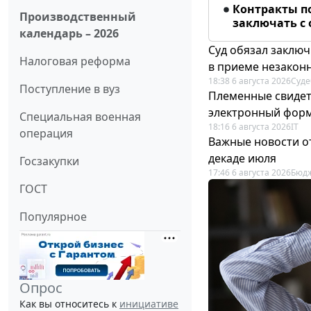
Контракты п
Производственный
заключать с
календарь – 2026
Суд обязал заключ
Налоговая реформа
в приеме незакон
18:38 6 августа 2026
Суде
Поступление в вуз
Племенные свидет
электронный фор
Специальная военная
18:16 6 августа 2026
IT
операция
Важные новости о
декаде июля
Госзакупки
17:46 6 августа 2026
Бюдж
ГОСТ
Популярное
Опрос
Как вы относитесь к
инициативе