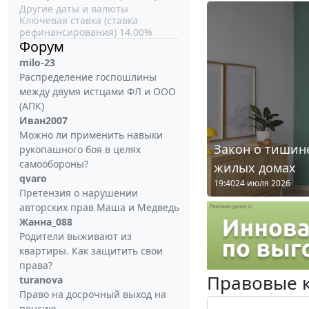
Другие даты и валюты
Ключевая ставка (ставка
рефинансирования) 14.00%
Форум
milo-23
Распределение госпошлины
между двумя истцами ФЛ и ООО
(АПК)
Иван2007
Можно ли применить навыки
Закон о тишине
рукопашного боя в целях
самообороны?
жилых домах
qvaro
19:40
24 июля 2026
Претензия о нарушении
авторских прав Маша и Медведь
Жанна_088
Родители выживают из
квартиры. Как защитить свои
права?
Правовые 
turanova
Право на досрочный выход на
пенсию