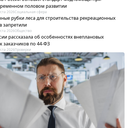
ременном половом развитии
уста 2026
Социальная сфера
ные рубки леса для строительства рекреационных
в запретили
уста 2026
Общество
сии рассказала об особенностях внеплановых
к заказчиков по 44-ФЗ
уста 2026
Проверки