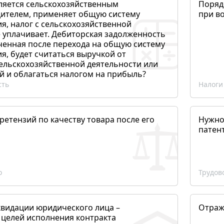
ляется сельскохозяйственным
Поряд
ителем, применяет общую систему
при в
я, налог с сельскохозяйственной
 уплачивает. Дебиторская задолженность
ченная после перехода на общую систему
, будет считаться выручкой от
сельскохозяйственной деятельности или
й и облагаться налогом на прибыль?
сть
Налоги
етензий по качеству товара после его
Нужно
патен
о
Трудов
квидации юридического лица –
Отраж
 целей исполнения контракта