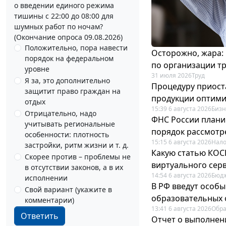
о введении единого режима
тишины с 22:00 до 08:00 для
шумных работ по ночам?
(Окончание опроса 09.08.2026)
Положительно, пора навести
Осторожно, жара:
порядок на федеральном
по организации т
уровне
31 июля 2026
Труд
Я за, это дополнительно
Процедуру приост
защитит право граждан на
продукции оптим
отдых
15:39 6 августа 2026
Бизн
Отрицательно, надо
ФНС России плани
учитывать региональные
порядок рассмотр
особенности: плотность
15:15 6 августа 2026
Нало
застройки, ритм жизни и т. д.
Какую статью КОСГ
Скорее против – проблемы не
виртуального сер
в отсутствии законов, а в их
14:54 6 августа 2026
Бюдж
исполнении
В РФ введут особы
Свой вариант (укажите в
образовательных 
комментарии)
13:41 6 августа 2026
Обр
Ответить
Отчет о выполнен