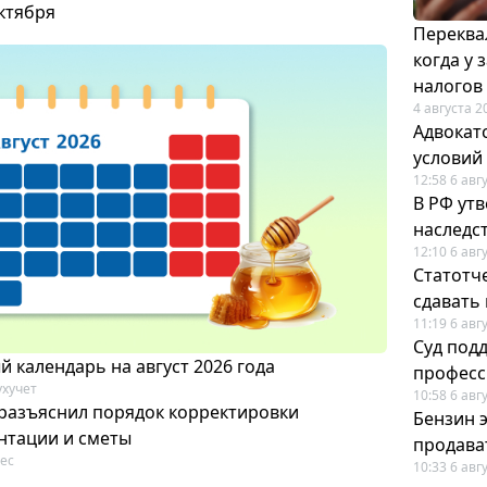
октября
Переква
когда у
налогов
4 августа 2
Адвокат
условий
12:58 6 авг
В РФ ут
наследс
12:10 6 авг
Статотч
сдавать
11:19 6 авг
Суд под
 календарь на август 2026 года
професс
ухучет
10:58 6 авг
разъяснил порядок корректировки
Бензин 
нтации и сметы
продават
ес
10:33 6 авг