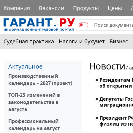
Компания
Вакансии
Продукты
Цены
Судебная практика
Налоги и бухучет
Бизнес
Новости
Актуальное
7 а
Производственный
Резидентам 
календарь – 2027 (проект)
об открытии 
ТОП-25 изменений в
Депутаты Го
законодательстве в
миграционно
августе
Президент Р
Профессиональный
физлиц из н
календарь на август