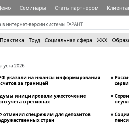
Демо
Семинары
Стать партнером
Клиента
Практика
Труд
Социальная сфера
ЖКХ
Образ
вгуста 2026
РФ указали на нюансы информирования
Росси
счетов за границей
серви
сдумы инициировали ужесточение
Серви
го учета в регионах
неупл
Ф отменил спецрежим для депозитов
Соци
едружественных стран
пенси