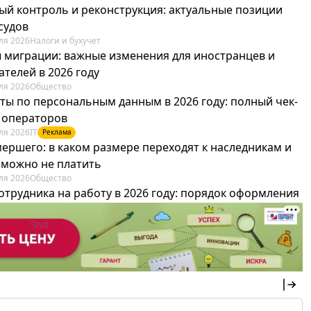
ый контроль и реконструкция: актуальные позиции
судов
ля 2026
Налоги и бухучет
 миграции: важные изменения для иностранцев и
телей в 2026 году
ля 2026
Общество
ты по персональным данным в 2026 году: полный чек-
я операторов
ля 2026
IT
Реклама
мершего: в каком размере переходят к наследникам и
х можно не платить
ля 2026
Общество
отрудника на работу в 2026 году: порядок оформления
овика и бухгалтера
ля 2026
Труд
Реклама