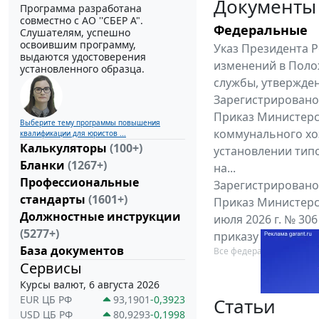
Документы
Программа разработана
совместно с АО ''СБЕР А".
Федеральные
Слушателям, успешно
освоившим программу,
Указ Президента Р
выдаются удостоверения
изменений в Поло
установленного образца.
службы, утвержден
Зарегистрировано 
Приказ Министерс
Выберите тему программы повышения
коммунального хоз
квалификации для юристов ...
Калькуляторы
(100+)
установлении тип
Бланки
(1267+)
на...
Профессиональные
Зарегистрировано 
стандарты
(1601+)
Приказ Министерс
Должностные инструкции
июля 2026 г. № 30
(5277+)
приказу Министерс
База документов
Все федеральные докум
Сервисы
Курсы валют, 6 августа 2026
EUR ЦБ РФ
93,1901
-0,3923
Статьи
USD ЦБ РФ
80,9293
-0,1998