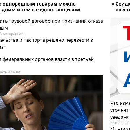
о однородным товарам можно
Скидк
 одним и тем же едпоставщиком
ввест
ить трудовой договор при признании отказа
ным
бная практика
ельства и паспорта решено перевести в
мат
т федеральных органов власти в третьей
етный учет
Что изме
уточнят
уведомл
28 июля 20
Минздра