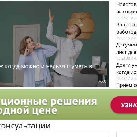
Налогов
высших 
19:06
21 ию
Вопросы
работода
19:05
15 ию
Докумен
лист дл
15:21
30 ию
Долги у
: когда можно и нельзя шуметь в
когда и
19:43
17 ию
ЖКХ
Прием с
для кадр
12:28
22 ию
консультации