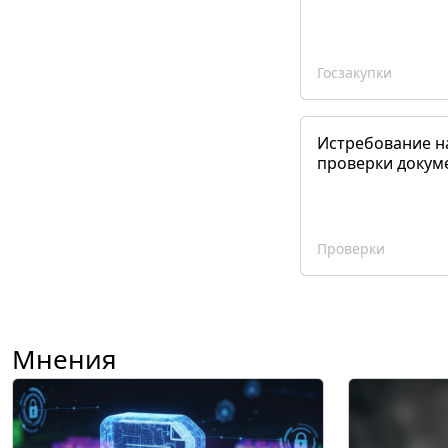
Госзакупки
Истребование н
проверки докум
Проверки
Мнения