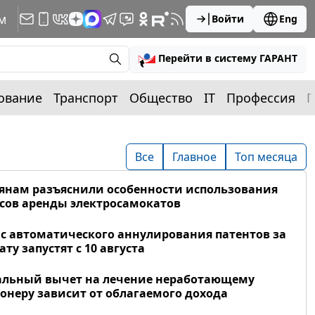
м
Войти
Eng
Перейти в систему ГАРАНТ
ование
Транспорт
Общество
IT
Профессия
П
Все
Главное
Топ месяца
янам разъяснили особенности использования
сов аренды электросамокатов
с автоматического аннулирования патентов за
ату запустят с 10 августа
альный вычет на лечение неработающему
онеру зависит от облагаемого дохода