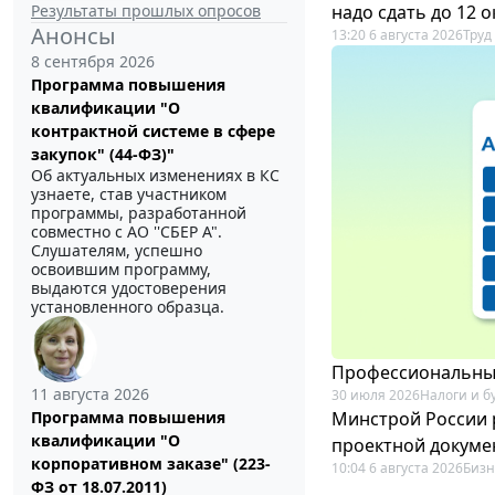
Результаты прошлых опросов
надо сдать до 12 
Анонсы
13:20 6 августа 2026
Труд
8 сентября 2026
Программа повышения
квалификации "О
контрактной системе в сфере
закупок" (44-ФЗ)"
Об актуальных изменениях в КС
узнаете, став участником
программы, разработанной
совместно с АО ''СБЕР А".
Слушателям, успешно
освоившим программу,
выдаются удостоверения
установленного образца.
Профессиональный
11 августа 2026
30 июля 2026
Налоги и б
Минстрой России 
Программа повышения
квалификации "О
проектной докуме
корпоративном заказе" (223-
10:04 6 августа 2026
Бизн
ФЗ от 18.07.2011)