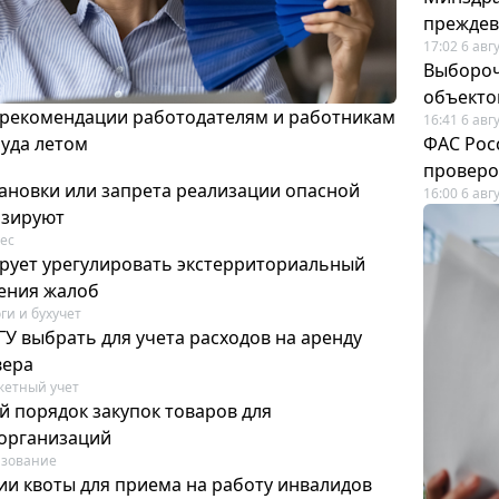
преждев
17:02 6 авг
Выбороч
объекто
 рекомендации работодателям и работникам
16:41 6 авг
руда летом
ФАС Рос
проверо
ановки или запрета реализации опасной
16:00 6 авг
изируют
ес
рует урегулировать экстерриториальный
ения жалоб
ги и бухучет
У выбрать для учета расходов на аренду
вера
етный учет
й порядок закупок товаров для
организаций
азование
ии квоты для приема на работу инвалидов