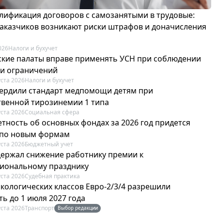
лификация договоров с самозанятыми в трудовые:
 заказчиков возникают риски штрафов и доначисления
026
Налоги и бухучет
ские палаты вправе применять УСН при соблюдении
 и ограничений
уста 2026
Налоги и бухучет
вердили стандарт медпомощи детям при
твенной тирозинемии 1 типа
уста 2026
Социальная сфера
етность об основных фондах за 2026 год придется
 по новым формам
уста 2026
Бюджетный учет
держал снижение работнику премии к
иональному празднику
уста 2026
Судебная практика
экологических классов Евро-2/3/4 разрешили
ь до 1 июля 2027 года
уста 2026
Транспорт
Выбор редакции