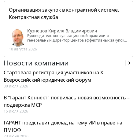
Организация закупок в контрактной системе.
Контрактная служба
Кузнецов Кирилл Владимирович
Руководитель консультационной практики и
генеральный директор Центра эффективных закупок
Tendery.ru, ведущий эксперт РАНХиГС при Президенте
10 августа 2026
РФ
Новости компании
Стартовала регистрация участников на X
Всероссийский юридический форум
30 июля 2026
В "Гарант Коннект" появилась новая возможность –
поддержка MCP
15 июля 2026
ГАРАНТ представит доклад на тему ИИ в праве на
ПМЮФ
23 июня 2026