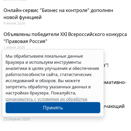
Онлайн-сервис "Бизнес на контроле" дополнен
новой функцией
9 июня 2026
Объявлены победители XXI Всероссийского конкурса
"Правовая Россия"
1 июня 2026
Мы обрабатываем локальные данные
29 мая будут объявлены лауреаты XXI
браузера и используем инструменты
Всероссийского конкурса "Правовая Россия"!
аналитики в целях улучшения и обеспечения
27 мая 2026
работоспособности сайта, статистических
исследований и обзоров. Вы можете
AI-ассистент Искра теперь анализирует нормативно-
запретить обработку указанных данных в
техническую документацию
настройках браузера. Пожалуйста,
28 апреля 2026
ознакомьтесь с условиями их обработки
.
"ГАРАНТ Электронный экспресс" провел обучающий
Принять
вебинар по работе с AI-ассистентом Искра
23 апреля 2026