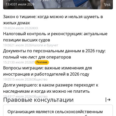
13:43
31 июля 2026
Труд
Закон о тишине: когда можно и нельзя шуметь в
жилых домах
19:40
24 июля 2026
ЖКХ
Налоговый контроль и реконструкция: актуальные
позиции высших судов
19:06
21 июля 2026
Налоги и бухучет
Документы по персональным данным в 2026 году:
полный чек-лист для операторов
15:21
30 июля 2026
IT
Реклама
Вопросы миграции: важные изменения для
иностранцев и работодателей в 2026 году
19:05
15 июля 2026
Общество
Долги умершего: в каком размере переходят к
наследникам и когда их можно не платить
19:43
17 июля 2026
Общество
Правовые консультации
Организация является сельскохозяйственным