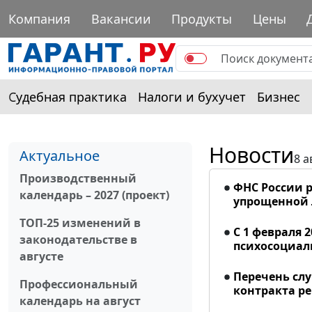
Компания
Вакансии
Продукты
Цены
Судебная практика
Налоги и бухучет
Бизнес
Новости
Актуальное
8 а
Производственный
ФНС России р
календарь – 2027 (проект)
упрощенной
ТОП-25 изменений в
С 1 февраля 
законодательстве в
психосоциал
августе
Перечень сл
Профессиональный
контракта р
календарь на август