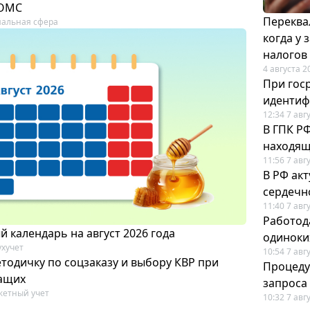
 ОМС
Переква
альная сфера
когда у
налогов
4 августа 2
При гос
иденти
12:34 7 авг
В ГПК Р
находящ
11:56 7 авг
В РФ ак
сердечн
11:40 7 авг
Работод
 календарь на август 2026 года
одиноки
ухучет
10:54 7 авг
тодичку по соцзаказу и выбору КВР при
Процеду
ащих
запроса
етный учет
10:32 7 авг