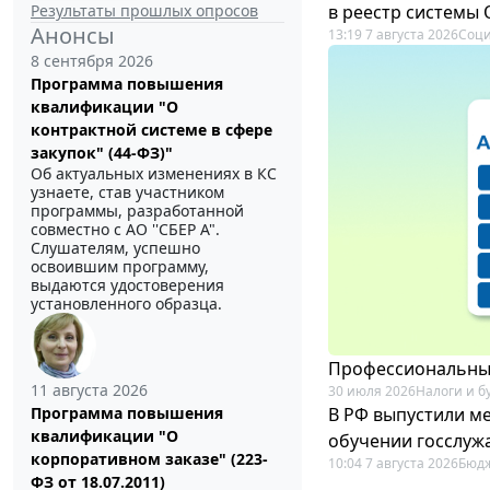
Результаты прошлых опросов
в реестр системы
Анонсы
13:19 7 августа 2026
Соци
8 сентября 2026
Программа повышения
квалификации "О
контрактной системе в сфере
закупок" (44-ФЗ)"
Об актуальных изменениях в КС
узнаете, став участником
программы, разработанной
совместно с АО ''СБЕР А".
Слушателям, успешно
освоившим программу,
выдаются удостоверения
установленного образца.
Профессиональный
11 августа 2026
30 июля 2026
Налоги и б
В РФ выпустили ме
Программа повышения
квалификации "О
обучении госслуж
корпоративном заказе" (223-
10:04 7 августа 2026
Бюдж
ФЗ от 18.07.2011)