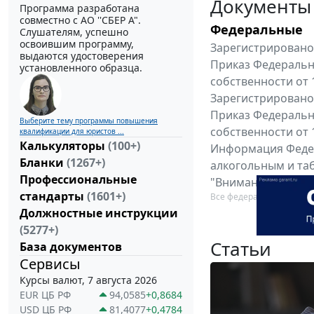
Документы
Программа разработана
совместно с АО ''СБЕР А".
Федеральные
Слушателям, успешно
освоившим программу,
Зарегистрировано 
выдаются удостоверения
Приказ Федеральн
установленного образца.
собственности от 
Зарегистрировано 
Приказ Федеральн
Выберите тему программы повышения
собственности от 
квалификации для юристов ...
Калькуляторы
(100+)
Информация Федер
Бланки
(1267+)
алкогольным и таб
Профессиональные
"Вниманию произв
стандарты
(1601+)
Все федеральные докум
Должностные инструкции
(5277+)
Статьи
База документов
Сервисы
Курсы валют, 7 августа 2026
EUR ЦБ РФ
94,0585
+0,8684
USD ЦБ РФ
81,4077
+0,4784