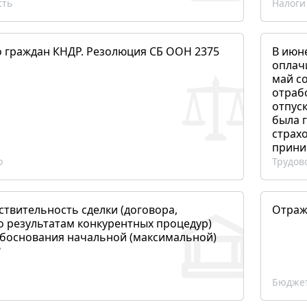
сть
Налоги
о граждан КНДР. Резолюция СБ ООН 2375
В июн
оплач
май со
отраб
отпуск
была 
страхо
прини
о
Трудов
ствительность сделки (договора,
Отраж
о результатам конкурентных процедур)
боснования начальной (максимальной)
?
Бюджет