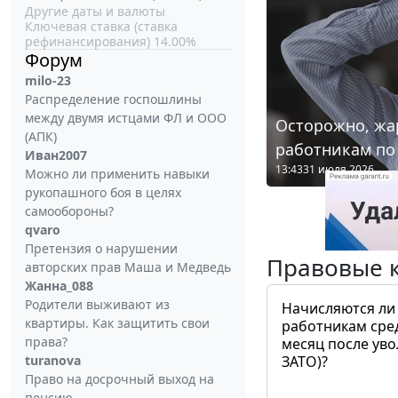
Другие даты и валюты
Ключевая ставка (ставка
рефинансирования) 14.00%
Форум
milo-23
Распределение госпошлины
между двумя истцами ФЛ и ООО
Осторожно, жа
(АПК)
работникам по
Иван2007
13:43
31 июля 2026
Можно ли применить навыки
рукопашного боя в целях
самообороны?
qvaro
Претензия о нарушении
Правовые 
авторских прав Маша и Медведь
Жанна_088
Родители выживают из
Начисляются ли
квартиры. Как защитить свои
работникам сре
права?
месяц после ув
turanova
ЗАТО)?
Право на досрочный выход на
пенсию