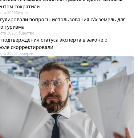
ентом сократили
уста 2026
Бизнес
егулировали вопросы использования с/х земель для
го туризма
уста 2026
Общество
 подтверждения статуса эксперта в законе о
роле скорректировали
уста 2026
Проверки