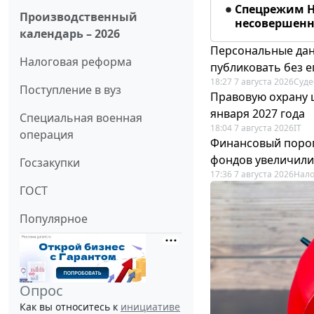
Спецрежим Н
Производственный
несовершенно
календарь – 2026
Персональные дан
Налоговая реформа
публиковать без е
18:27 7 августа 2026
Суде
Поступление в вуз
Правовую охрану 
января 2027 года
Специальная военная
18:04 7 августа 2026
IT
операция
Финансовый порог
фондов увеличили
Госзакупки
17:36 7 августа 2026
Нало
ГОСТ
Популярное
Опрос
Как вы относитесь к
инициативе