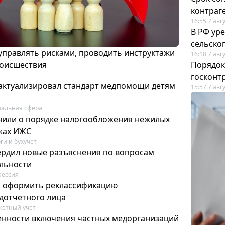
контраг
16:55 7 авг
В РФ ур
сельско
 управлять рисками, проводить инструктажи
16:18 7 авг
роисшествия
Порядок
госконт
актуализировал стандарт медпомощи детям
15:57 7 авг
альная сфера
или о порядке налогообложения нежилых
тках ИЖС
ги и бухучет
ердил новые разъяснения по вопросам
ельности
фессия
м оформить реклассификацию
дотчетного лица
етный учет
нности включения частных медорганизаций