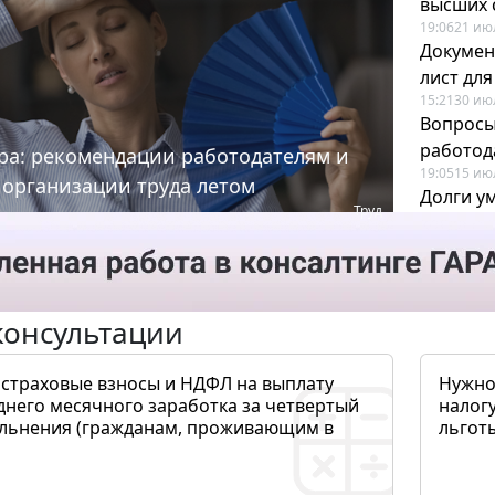
высших 
19:06
21 ию
Докумен
лист дл
15:21
30 ию
Вопросы
работода
ра: рекомендации работодателям и
19:05
15 ию
 организации труда летом
Долги у
Труд
когда и
19:43
17 ию
консультации
 страховые взносы и НДФЛ на выплату
Нужно
днего месячного заработка за четвертый
налогу
ольнения (гражданам, проживающим в
льготы