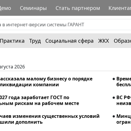
Демо
Семинары
Стать партнером
Клиента
Практика
Труд
Социальная сфера
ЖКХ
Образ
вгуста 2026
ассказала малому бизнесу о порядке
Време
 ликвидации компании
беспл
2027 года заработает ГОСТ по
ВС РФ
ьным рискам на рабочем месте
неизв
учаев изменения существенных условий
Минци
ешили дополнить
огран