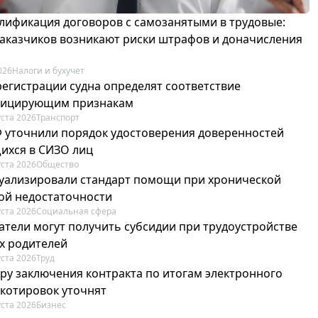
лификация договоров с самозанятыми в трудовые:
 заказчиков возникают риски штрафов и доначисления
026
Налоги и бухучет
регистрации судна определят соответствие
фицирующим признакам
уста 2026
Транспорт
Ф уточнили порядок удостоверения доверенностей
ихся в СИЗО лиц
уста 2026
Общество
туализировали стандарт помощи при хронической
ой недостаточности
уста 2026
Социальная сфера
атели могут получить субсидии при трудоустройстве
х родителей
уста 2026
Труд
ру заключения контракта по итогам электронного
 котировок уточнят
уста 2026
Бизнес