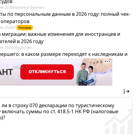
судов
ля 2026
Налоги и бухучет
ты по персональным данным в 2026 году: полный чек-
я операторов
ля 2026
IT
Реклама
 миграции: важные изменения для иностранцев и
телей в 2026 году
ля 2026
Общество
мершего: в каком размере переходят к наследникам и
х можно не платить
ля 2026
Общество
 ли в строку 070 декларации по туристическому
 включать суммы по ст. 418.5-1 НК РФ (налоговые
)?