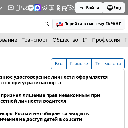
м
Войти
Eng
Перейти в систему ГАРАНТ
ование
Транспорт
Общество
IT
Профессия
П
Все
Главное
Топ месяца
нное удостоверение личности оформляется
атно при утрате паспорта
 признал лишение прав незаконным при
естной личности водителя
фры России не собирается вводить
ичения на доступ детей в соцсети