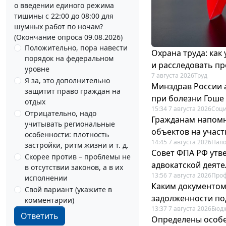
о введении единого режима
тишины с 22:00 до 08:00 для
шумных работ по ночам?
(Окончание опроса 09.08.2026)
Положительно, пора навести
Охрана труда: как
порядок на федеральном
и расследовать п
уровне
7 августа 2026
Труд
Я за, это дополнительно
Минздрав России 
защитит право граждан на
при болезни Гоше
отдых
15:34 7 августа 2026
Соци
Отрицательно, надо
Гражданам напомн
учитывать региональные
объектов на учас
особенности: плотность
14:45 7 августа 2026
Нало
застройки, ритм жизни и т. д.
Совет ФПА РФ утв
Скорее против – проблемы не
адвокатской деят
в отсутствии законов, а в их
13:56 7 августа 2026
Про
исполнении
Каким документо
Свой вариант (укажите в
задолженности по
комментарии)
13:37 7 августа 2026
Бюдж
Ответить
Определены особе