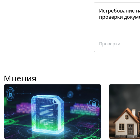
Истребование н
проверки докум
Проверки
Мнения