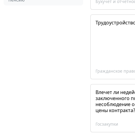
Бухучет и отчетно
Трудоустройств
Гражданское прав
Влечет ли недей
заключенного п
несоблюдение о
цены контракта
Госзакупки