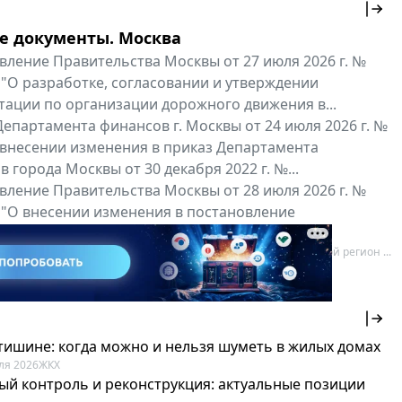
е документы. Москва
вление Правительства Москвы от 27 июля 2026 г. №
 "О разработке, согласовании и утверждении
тации по организации дорожного движения в...
епартамента финансов г. Москвы от 24 июля 2026 г. №
 внесении изменения в приказ Департамента
 города Москвы от 30 декабря 2022 г. №...
вление Правительства Москвы от 28 июля 2026 г. №
 "О внесении изменения в постановление
ьства Москвы от 26 июля 2011 г. № 334-ПП"
нальные документы
Мой регион ...
 тишине: когда можно и нельзя шуметь в жилых домах
ля 2026
ЖКХ
ый контроль и реконструкция: актуальные позиции