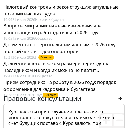
Налоговый контроль и реконструкция: актуальные
позиции высших судов
19:06
21 июля 2026
Налоги и бухучет
Вопросы миграции: важные изменения для
иностранцев и работодателей в 2026 году
19:05
15 июля 2026
Общество
Документы по персональным данным в 2026 году:
полный чек-лист для операторов
15:21
30 июля 2026
IT
Реклама
Долги умершего: в каком размере переходят к
наследникам и когда их можно не платить
19:43
17 июля 2026
Общество
Прием сотрудника на работу в 2026 году: порядок
оформления для кадровика и бухгалтера
12:28
22 июля 2026
Труд
Реклама
Правовые консультации
Курс валюты при получении претензии от
иностранного покупателя и взаимозачете ее в
счет будущих поставок. Курс валюты при