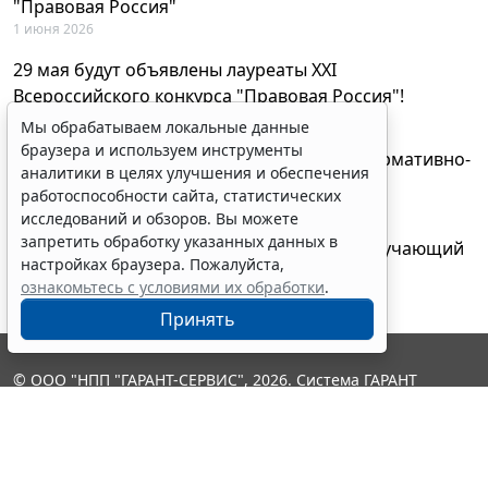
"Правовая Россия"
1 июня 2026
29 мая будут объявлены лауреаты XXI
Всероссийского конкурса "Правовая Россия"!
27 мая 2026
Мы обрабатываем локальные данные
браузера и используем инструменты
AI-ассистент Искра теперь анализирует нормативно-
аналитики в целях улучшения и обеспечения
техническую документацию
работоспособности сайта, статистических
28 апреля 2026
исследований и обзоров. Вы можете
запретить обработку указанных данных в
"ГАРАНТ Электронный экспресс" провел обучающий
настройках браузера. Пожалуйста,
вебинар по работе с AI-ассистентом Искра
ознакомьтесь с условиями их обработки
.
23 апреля 2026
Принять
© ООО "НПП "ГАРАНТ-СЕРВИС", 2026. Система ГАРАНТ
выпускается с 1990 года. Компания "Гарант" и ее партнеры
являются участниками Российской ассоциации правовой
информации ГАРАНТ.
Контакты
8-800-200-88-88