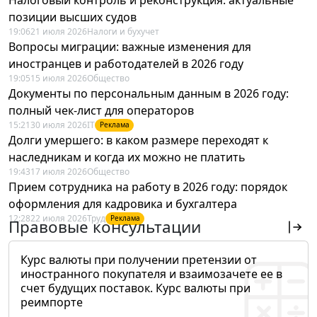
позиции высших судов
19:06
21 июля 2026
Налоги и бухучет
Вопросы миграции: важные изменения для
иностранцев и работодателей в 2026 году
19:05
15 июля 2026
Общество
Документы по персональным данным в 2026 году:
полный чек-лист для операторов
15:21
30 июля 2026
IT
Реклама
Долги умершего: в каком размере переходят к
наследникам и когда их можно не платить
19:43
17 июля 2026
Общество
Прием сотрудника на работу в 2026 году: порядок
оформления для кадровика и бухгалтера
12:28
22 июля 2026
Труд
Реклама
Правовые консультации
Курс валюты при получении претензии от
иностранного покупателя и взаимозачете ее в
счет будущих поставок. Курс валюты при
реимпорте