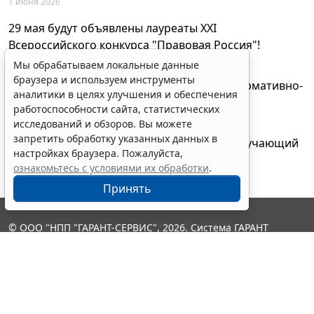
1 июня 2026
29 мая будут объявлены лауреаты XXI
Всероссийского конкурса "Правовая Россия"!
27 мая 2026
Мы обрабатываем локальные данные
браузера и используем инструменты
AI-ассистент Искра теперь анализирует нормативно-
аналитики в целях улучшения и обеспечения
техническую документацию
работоспособности сайта, статистических
28 апреля 2026
исследований и обзоров. Вы можете
запретить обработку указанных данных в
"ГАРАНТ Электронный экспресс" провел обучающий
настройках браузера. Пожалуйста,
вебинар по работе с AI-ассистентом Искра
ознакомьтесь с условиями их обработки
.
23 апреля 2026
Принять
© ООО "НПП "ГАРАНТ-СЕРВИС", 2026. Система ГАРАНТ
выпускается с 1990 года. Компания "Гарант" и ее партнеры
являются участниками Российской ассоциации правовой
информации ГАРАНТ.
Контакты
8-800-200-88-88