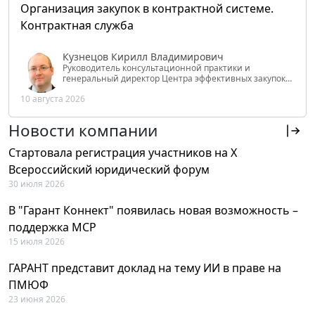
Организация закупок в контрактной системе.
Контрактная служба
Кузнецов Кирилл Владимирович
Руководитель консультационной практики и
генеральный директор Центра эффективных закупок
Tendery.ru, ведущий эксперт РАНХиГС при Президенте
10 августа 2026
РФ
Новости компании
Стартовала регистрация участников на X
Всероссийский юридический форум
30 июля 2026
В "Гарант Коннект" появилась новая возможность –
поддержка MCP
15 июля 2026
ГАРАНТ представит доклад на тему ИИ в праве на
ПМЮФ
23 июня 2026