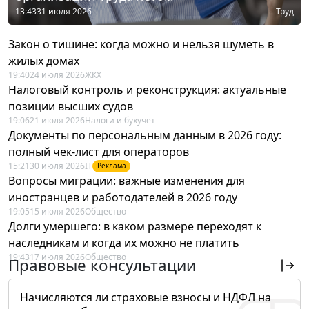
13:43
31 июля 2026
Труд
Закон о тишине: когда можно и нельзя шуметь в
жилых домах
19:40
24 июля 2026
ЖКХ
Налоговый контроль и реконструкция: актуальные
позиции высших судов
19:06
21 июля 2026
Налоги и бухучет
Документы по персональным данным в 2026 году:
полный чек-лист для операторов
15:21
30 июля 2026
IT
Реклама
Вопросы миграции: важные изменения для
иностранцев и работодателей в 2026 году
19:05
15 июля 2026
Общество
Долги умершего: в каком размере переходят к
наследникам и когда их можно не платить
19:43
17 июля 2026
Общество
Правовые консультации
Начисляются ли страховые взносы и НДФЛ на