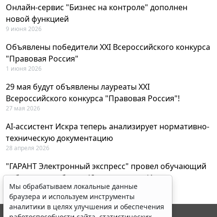
Онлайн-сервис "Бизнес на контроле" дополнен
новой функцией
9 июня 2026
Объявлены победители XXI Всероссийского конкурса
"Правовая Россия"
1 июня 2026
29 мая будут объявлены лауреаты XXI
Всероссийского конкурса "Правовая Россия"!
27 мая 2026
AI-ассистент Искра теперь анализирует нормативно-
техническую документацию
28 апреля 2026
"ГАРАНТ Электронный экспресс" провел обучающий
вебинар по работе с AI-ассистентом Искра
Мы обрабатываем локальные данные
23 апреля 2026
браузера и используем инструменты
аналитики в целях улучшения и обеспечения
работоспособности сайта, статистических